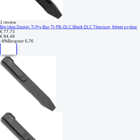
1 review
Big Idea Design Ti Pry Bar TI-PB-DLC Black DLC Titanium, fidget prybar
€ 77,73
€ 84,49
-
8%
Bespaar
6,76