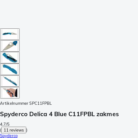
Artikelnummer
SPC11FPBL
Spyderco Delica 4 Blue C11FPBL zakmes
4.7/5
(
11 reviews
)
Spyderco