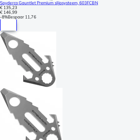
Spyderco Gauntlet Premium slijpsysteem, 603FCBN
€ 135,23
€ 146,99
-
8%
Bespaar
11,76