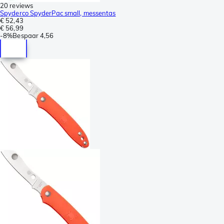
20 reviews
Spyderco SpyderPac small, messentas
€ 52,43
€ 56,99
-
8%
Bespaar
4,56