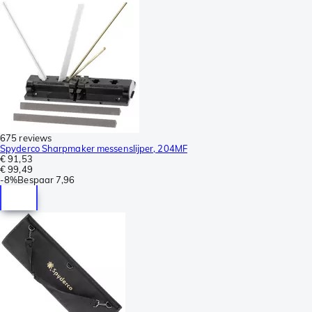
675 reviews
Spyderco Sharpmaker messenslijper, 204MF
€ 91,53
€ 99,49
-
8%
Bespaar
7,96