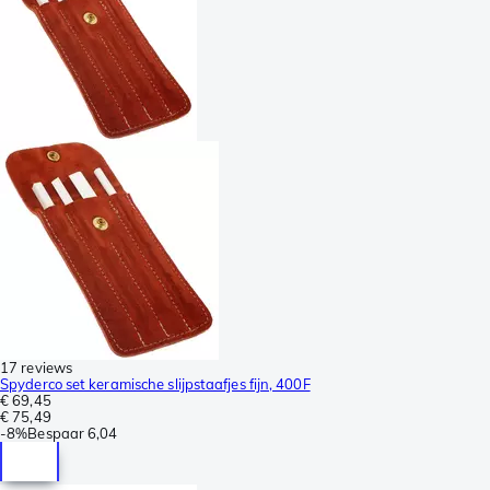
17 reviews
Spyderco set keramische slijpstaafjes fijn, 400F
€ 69,45
€ 75,49
-
8%
Bespaar
6,04