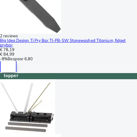
2 reviews
Big Idea Design Ti Pry Bar TI-PB-SW Stonewashed Titanium, fidget
prybar
€ 78,19
€ 84,99
-
8%
Bespaar
6,80
topper