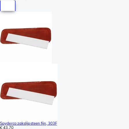
Spyderco zakslijpsteen fijn, 303F
€ 43,70