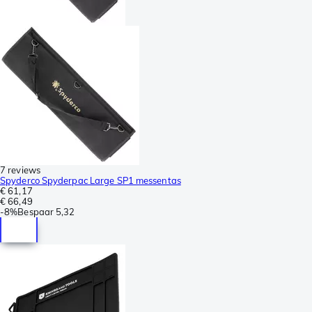
7 reviews
Spyderco Spyderpac Large SP1 messentas
€ 61,17
€ 66,49
-
8%
Bespaar
5,32