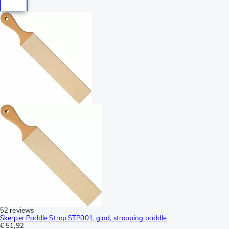
52 reviews
Skerper Paddle Strop STP001, glad, stropping paddle
€ 51,92