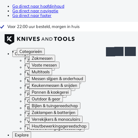
Ga direct naar hoofdinhoud
Ga direct naar navigatie
Ga direct naar footer
Voor 22:00 uur besteld, morgen in huis
Categorieën
Categorieën
Zakmessen
Zakmessen
Vaste messen
Vaste messen
Multitools
Multitools
Messen slijpen & onderhoud
Messen slijpen & onderhoud
Keukenmessen & snijden
Keukenmessen & snijden
Pannen & kookgerei
Pannen & kookgerei
Outdoor & gear
Outdoor & gear
Bijlen & tuingereedschap
Bijlen & tuingereedschap
Zaklampen & batterijen
Zaklampen & batterijen
Verrekijkers & monoculairs
Verrekijkers & monoculairs
Houtbewerkingsgereedschap
Houtbewerkingsgereedschap
Explore