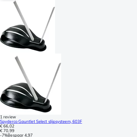
1 review
Spyderco Gauntlet Select slijpsysteem, 603F
€ 66,02
€ 70,99
-
7%
Bespaar
4,97