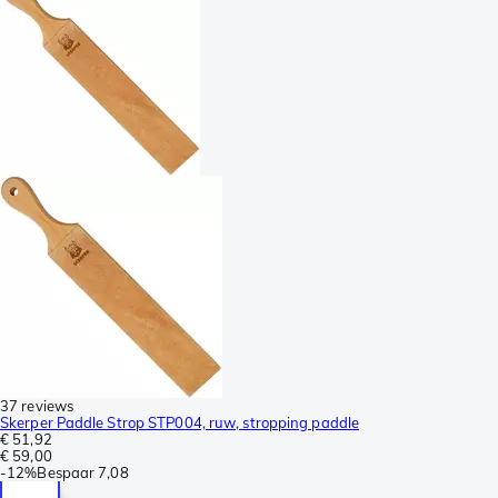
37 reviews
Skerper Paddle Strop STP004, ruw, stropping paddle
€ 51,92
€ 59,00
-
12%
Bespaar
7,08