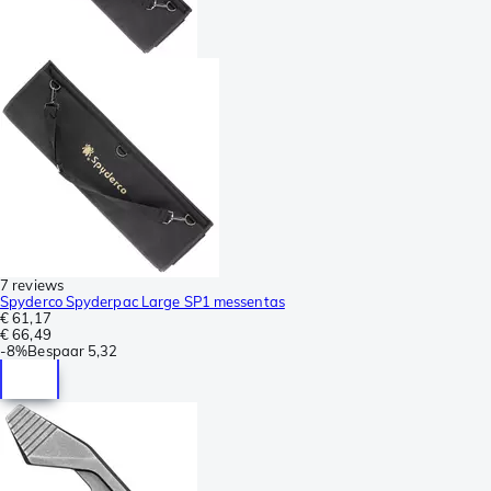
7 reviews
Spyderco Spyderpac Large SP1 messentas
€ 61,17
€ 66,49
-
8%
Bespaar
5,32