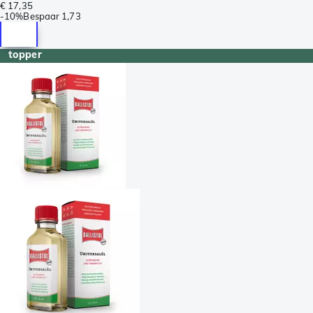
€ 17,35
-
10%
Bespaar
1,73
topper