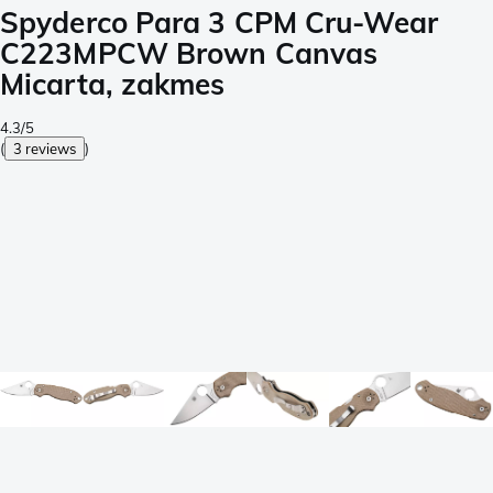
Spyderco Para 3 CPM Cru-Wear
C223MPCW Brown Canvas
Micarta, zakmes
4.3/5
(
3 reviews
)