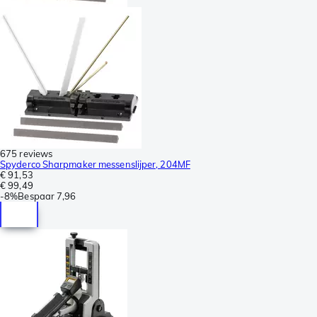
675 reviews
Spyderco Sharpmaker messenslijper, 204MF
€ 91,53
€ 99,49
-
8%
Bespaar
7,96