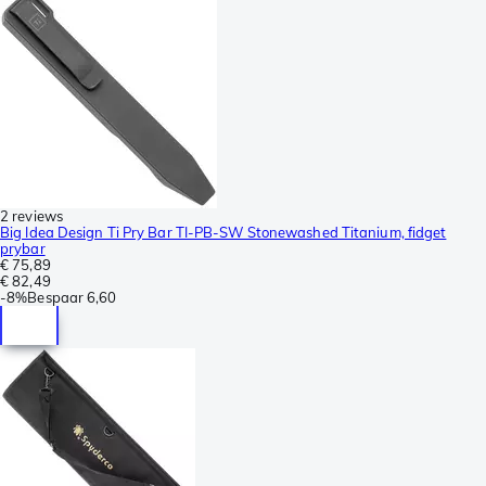
2 reviews
Big Idea Design Ti Pry Bar TI-PB-SW Stonewashed Titanium, fidget
prybar
€ 75,89
€ 82,49
-
8%
Bespaar
6,60