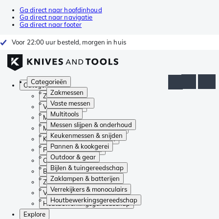
Ga direct naar hoofdinhoud
Ga direct naar navigatie
Ga direct naar footer
Voor 22:00 uur besteld, morgen in huis
Categorieën
Categorieën
Zakmessen
Zakmessen
Vaste messen
Vaste messen
Multitools
Multitools
Messen slijpen & onderhoud
Messen slijpen & onderhoud
Keukenmessen & snijden
Keukenmessen & snijden
Pannen & kookgerei
Pannen & kookgerei
Outdoor & gear
Outdoor & gear
Bijlen & tuingereedschap
Bijlen & tuingereedschap
Zaklampen & batterijen
Zaklampen & batterijen
Verrekijkers & monoculairs
Verrekijkers & monoculairs
Houtbewerkingsgereedschap
Houtbewerkingsgereedschap
Explore