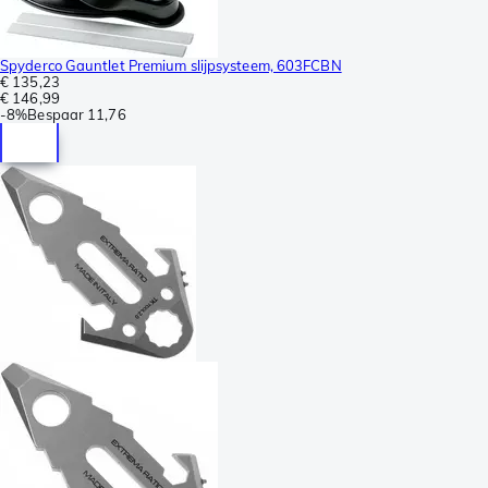
Spyderco Gauntlet Premium slijpsysteem, 603FCBN
€ 135,23
€ 146,99
-
8%
Bespaar
11,76