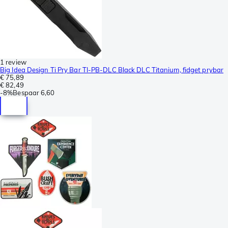
1 review
Big Idea Design Ti Pry Bar TI-PB-DLC Black DLC Titanium, fidget prybar
€ 75,89
€ 82,49
-
8%
Bespaar
6,60