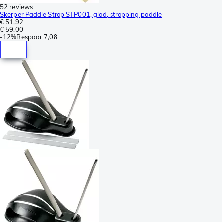
52 reviews
Skerper Paddle Strop STP001, glad, stropping paddle
€ 51,92
€ 59,00
-
12%
Bespaar
7,08