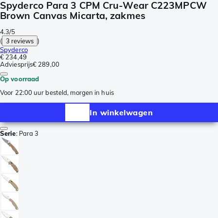
Spyderco Para 3 CPM Cru-Wear C223MPCW
Brown Canvas Micarta, zakmes
4.3/5
(
3 reviews
)
Spyderco
€ 234,49
Adviesprijs
€ 289,00
Op voorraad
Voor 22:00 uur besteld, morgen in huis
In winkelwagen
Serie
:
Para 3