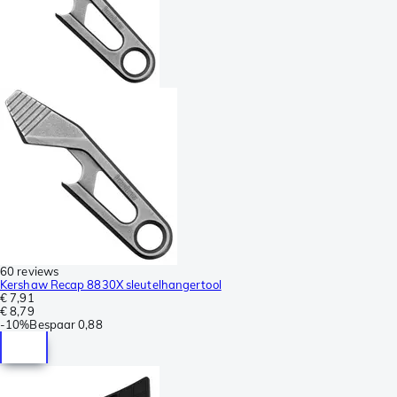
60 reviews
Kershaw Recap 8830X sleutelhangertool
€ 7,91
€ 8,79
-
10%
Bespaar
0,88