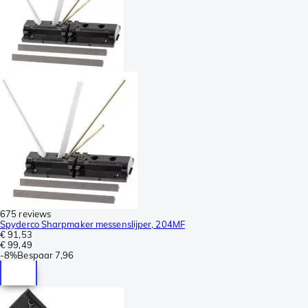
675 reviews
Spyderco Sharpmaker messenslijper, 204MF
€ 91,53
€ 99,49
-
8%
Bespaar
7,96