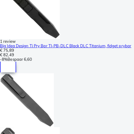
1 review
Big Idea Design Ti Pry Bar TI-PB-DLC Black DLC Titanium, fidget prybar
€ 75,89
€ 82,49
-
8%
Bespaar
6,60