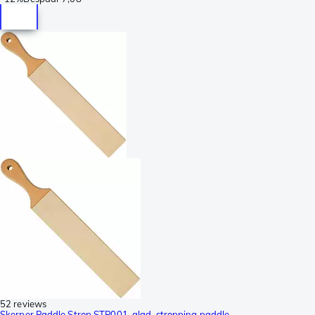
52 reviews
Skerper Paddle Strop STP001, glad, stropping paddle