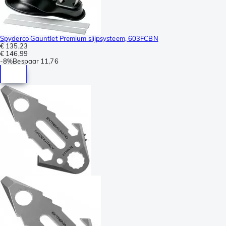
Spyderco Gauntlet Premium slijpsysteem, 603FCBN
€ 135,23
€ 146,99
-
8%
Bespaar
11,76