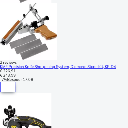
2 reviews
KME Precision Knife Sharpening System, Diamond Stone Kit, KF-D4
€ 226,91
€ 243,99
-
7%
Bespaar
17,08