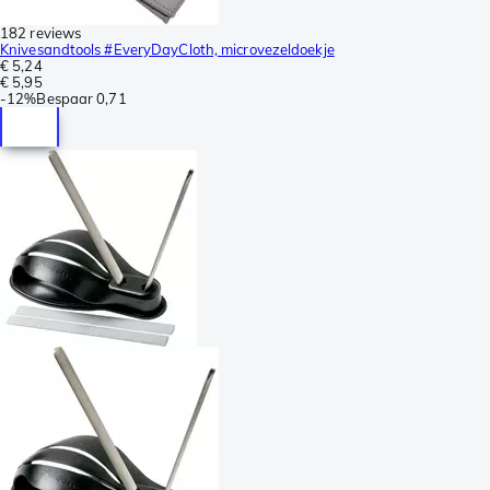
182 reviews
Knivesandtools #EveryDayCloth, microvezeldoekje
€ 5,24
€ 5,95
-
12%
Bespaar
0,71