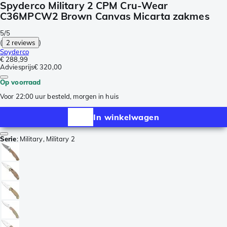
Spyderco Military 2 CPM Cru-Wear
C36MPCW2 Brown Canvas Micarta zakmes
5/5
(
2 reviews
)
Spyderco
€ 288,99
Adviesprijs
€ 320,00
Op voorraad
Voor 22:00 uur besteld, morgen in huis
In winkelwagen
Serie
:
Military, Military 2