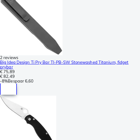
2 reviews
Big Idea Design Ti Pry Bar TI-PB-SW Stonewashed Titanium, fidget
prybar
€ 75,89
€ 82,49
-
8%
Bespaar
6,60