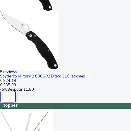
5 reviews
Spyderco Military 2 C36GP2 Black G10, zakmes
€ 224,19
€ 235,99
-
5%
Bespaar
11,80
topper