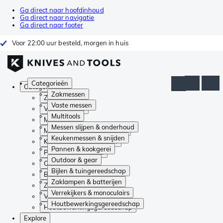
Ga direct naar hoofdinhoud
Ga direct naar navigatie
Ga direct naar footer
Voor 22:00 uur besteld, morgen in huis
Categorieën
Categorieën
Zakmessen
Zakmessen
Vaste messen
Vaste messen
Multitools
Multitools
Messen slijpen & onderhoud
Messen slijpen & onderhoud
Keukenmessen & snijden
Keukenmessen & snijden
Pannen & kookgerei
Pannen & kookgerei
Outdoor & gear
Outdoor & gear
Bijlen & tuingereedschap
Bijlen & tuingereedschap
Zaklampen & batterijen
Zaklampen & batterijen
Verrekijkers & monoculairs
Verrekijkers & monoculairs
Houtbewerkingsgereedschap
Houtbewerkingsgereedschap
Explore