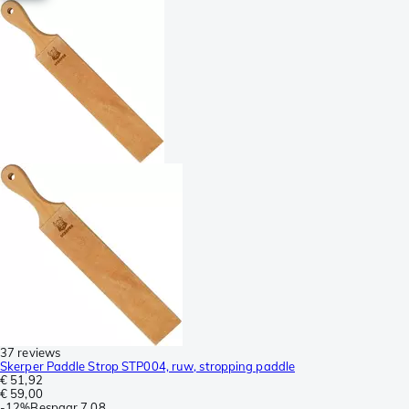
37 reviews
Skerper Paddle Strop STP004, ruw, stropping paddle
€ 51,92
€ 59,00
-
12%
Bespaar
7,08