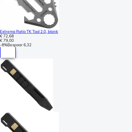
Extrema Ratio TK Tool 2.0, blank
€ 72,68
€ 79,00
-
8%
Bespaar
6,32