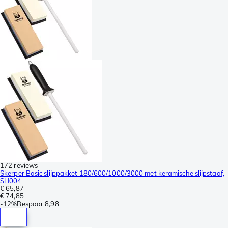
172 reviews
Skerper Basic slijppakket 180/600/1000/3000 met keramische slijpstaaf,
SH004
€ 65,87
€ 74,85
-
12%
Bespaar
8,98