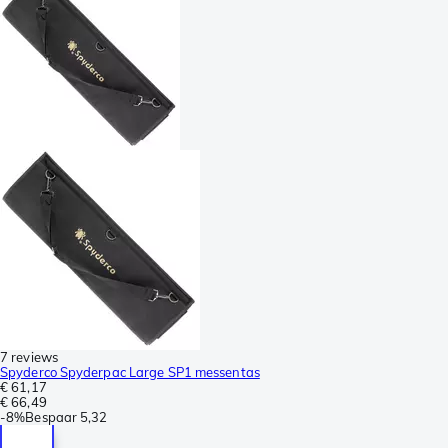
7 reviews
Spyderco Spyderpac Large SP1 messentas
€ 61,17
€ 66,49
-
8%
Bespaar
5,32