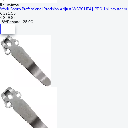
97 reviews
Work Sharp Professional Precision Adjust WSBCHPAJ-PRO-I slijpsysteem
€ 321,95
€ 349,95
-
8%
Bespaar
28,00