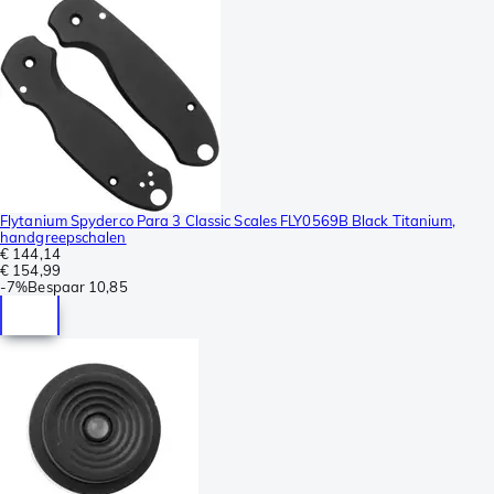
Flytanium Spyderco Para 3 Classic Scales FLY0569B Black Titanium,
handgreepschalen
€ 144,14
€ 154,99
-
7%
Bespaar
10,85