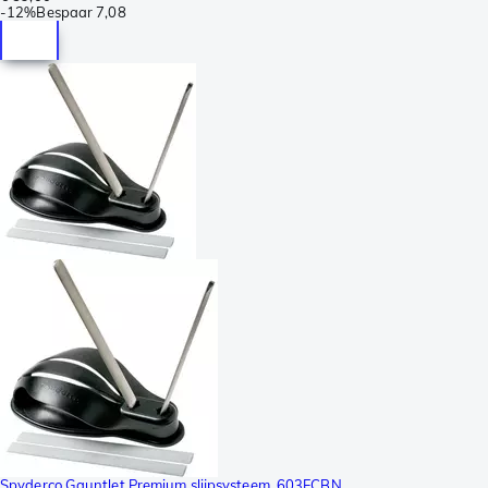
-
12%
Bespaar
7,08
Spyderco Gauntlet Premium slijpsysteem, 603FCBN