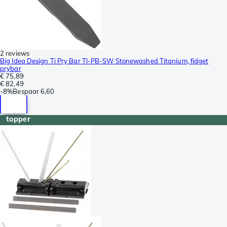
2 reviews
Big Idea Design Ti Pry Bar TI-PB-SW Stonewashed Titanium, fidget
prybar
€ 75,89
€ 82,49
-
8%
Bespaar
6,60
topper