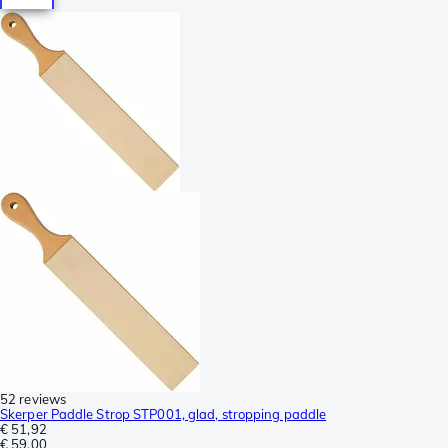
52 reviews
Skerper Paddle Strop STP001, glad, stropping paddle
€ 51,92
€ 59,00