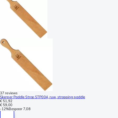
37 reviews
Skerper Paddle Strop STP004, ruw, stropping paddle
€ 51,92
€ 59,00
-
12%
Bespaar
7,08