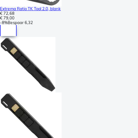
Extrema Ratio TK Tool 2.0, blank
€ 72,68
€ 79,00
-
8%
Bespaar
6,32