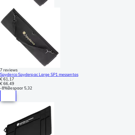
7 reviews
Spyderco Spyderpac Large SP1 messentas
€ 61,17
€ 66,49
-
8%
Bespaar
5,32