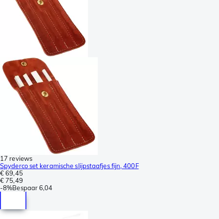
17 reviews
Spyderco set keramische slijpstaafjes fijn, 400F
€ 69,45
€ 75,49
-
8%
Bespaar
6,04