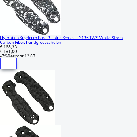
Flytanium Spyderco Para 3 Lotus Scales FLY1361WS White Storm
Carbon Fiber, handgreepschalen
€ 168,33
€ 181,00
-
7%
Bespaar
12,67