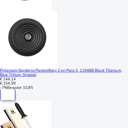
Flytanium Spyderco Paramilitary 2 en Para 3, 1194BB Black Titanium,
Blue Tritium, Stopper
€ 144,14
€ 154,99
-
7%
Bespaar
10,85