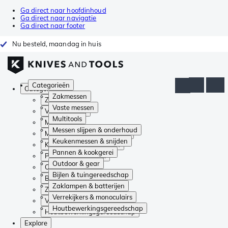
Ga direct naar hoofdinhoud
Ga direct naar navigatie
Ga direct naar footer
Nu besteld, maandag in huis
Categorieën
Categorieën
Zakmessen
Zakmessen
Vaste messen
Vaste messen
Multitools
Multitools
Messen slijpen & onderhoud
Messen slijpen & onderhoud
Keukenmessen & snijden
Keukenmessen & snijden
Pannen & kookgerei
Pannen & kookgerei
Outdoor & gear
Outdoor & gear
Bijlen & tuingereedschap
Bijlen & tuingereedschap
Zaklampen & batterijen
Zaklampen & batterijen
Verrekijkers & monoculairs
Verrekijkers & monoculairs
Houtbewerkingsgereedschap
Houtbewerkingsgereedschap
Explore