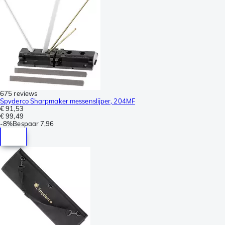
675 reviews
Spyderco Sharpmaker messenslijper, 204MF
€ 91,53
€ 99,49
-
8%
Bespaar
7,96