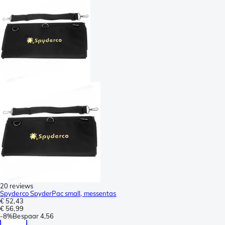
20 reviews
Spyderco SpyderPac small, messentas
€ 52,43
€ 56,99
-
8%
Bespaar
4,56