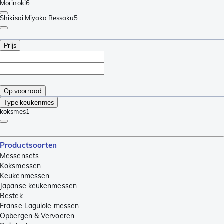
Morinoki
6
Shikisai Miyako Bessaku
5
Prijs
Op voorraad
Type keukenmes
koksmes
1
Productsoorten
Messensets
Koksmessen
Keukenmessen
Japanse keukenmessen
Bestek
Franse Laguiole messen
Opbergen & Vervoeren