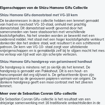
Eigenschappen van de Shizu Hamono Gifu Collectie
Shizu Hamono Gifu damaststaal met VG-10 kern
De keukenmessen in deze collectie hebben een lemmet gemaakt
van hard en roestvast VG-10-staal, omhuld met prachtig
damaststaal. Dit damaststaal wordt gevormd door het
samensmeden van twee staalsoorten met verschillende
koolstofgehaltes. Na het smeden worden ze bewerkt met een
oxiderend middel. Het staal met een hoger koolstofgehalte verkleurt
donkerder dan het andere staal, wat resulteert in een schitterend
patroon. De kern van VG-10- staal zorgt voor uitstekende
snijeigenschappen en is gemakkelijk zelf bij te slijpen mocht het mes
na verloop van tijd wat van zijn scherpte verliezen.
Shizu Hamono Gifu handgreep van gelamineerd hardhout
De handgreep is minstens net zo sierlijk als het lemmet. De
handgreep is gemaakt van Pakkahout. Dit is een hout- en
harscomposiet dat erg slijtvast is. De gefacetteerde lijnen zijn
geïnspireerd op de gevouwen papieren vormen van origami. De
donkere handgreep geeft een mooi contrast met het zilveren
lemmet.
Meer over de Sebastian Conran Gifu-collectie
De Sebastian Conran Gifu-collectie is het resultaat van een
driejarige samenwerking met 16 traditionele ambachtslieden in de