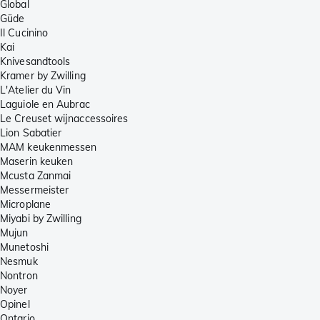
Global
Güde
Il Cucinino
Kai
Knivesandtools
Kramer by Zwilling
L'Atelier du Vin
Laguiole en Aubrac
Le Creuset wijnaccessoires
Lion Sabatier
MAM keukenmessen
Maserin keuken
Mcusta Zanmai
Messermeister
Microplane
Miyabi by Zwilling
Mujun
Munetoshi
Nesmuk
Nontron
Noyer
Opinel
Ontario