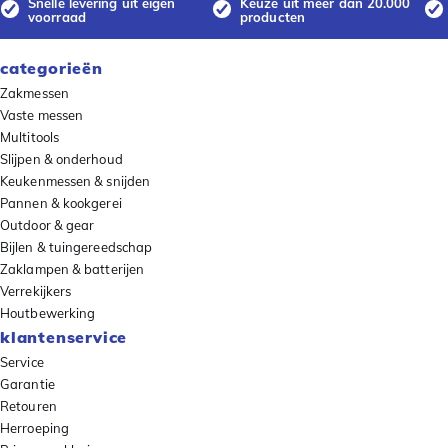
Snelle levering uit eigen
Keuze uit meer dan 20.000
voorraad
producten
categorieën
Zakmessen
Vaste messen
Multitools
Slijpen & onderhoud
Keukenmessen & snijden
Pannen & kookgerei
Outdoor & gear
Bijlen & tuingereedschap
Zaklampen & batterijen
Verrekijkers
Houtbewerking
klantenservice
Service
Garantie
Retouren
Herroeping