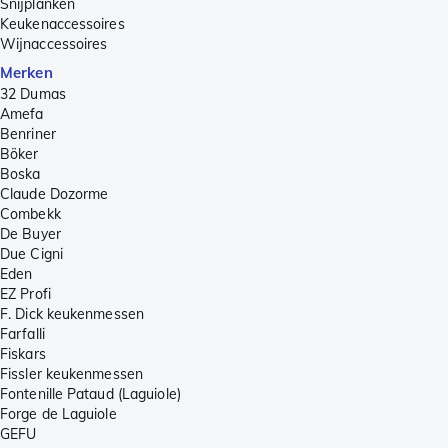
Snijplanken
Keukenaccessoires
Wijnaccessoires
Merken
32 Dumas
Amefa
Benriner
Böker
Boska
Claude Dozorme
Combekk
De Buyer
Due Cigni
Eden
EZ Profi
F. Dick keukenmessen
Farfalli
Fiskars
Fissler keukenmessen
Fontenille Pataud (Laguiole)
Forge de Laguiole
GEFU