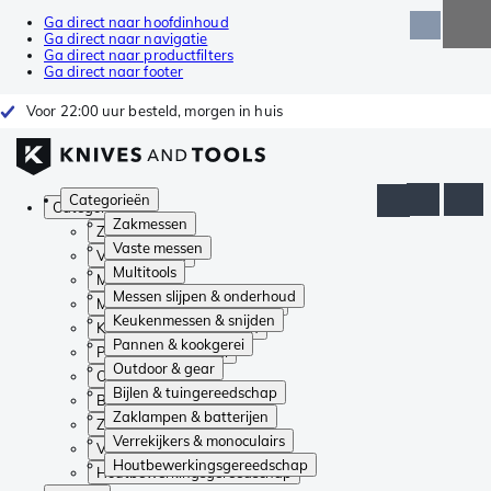
Ga direct naar hoofdinhoud
Ga direct naar navigatie
Ga direct naar productfilters
Ga direct naar footer
Voor 22:00 uur besteld, morgen in huis
Categorieën
Categorieën
Zakmessen
Zakmessen
Vaste messen
Vaste messen
Multitools
Multitools
Messen slijpen & onderhoud
Messen slijpen & onderhoud
Keukenmessen & snijden
Keukenmessen & snijden
Pannen & kookgerei
Pannen & kookgerei
Outdoor & gear
Outdoor & gear
Bijlen & tuingereedschap
Bijlen & tuingereedschap
Zaklampen & batterijen
Zaklampen & batterijen
Verrekijkers & monoculairs
Verrekijkers & monoculairs
Houtbewerkingsgereedschap
Houtbewerkingsgereedschap