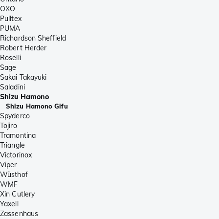
OXO
Pulltex
PUMA
Richardson Sheffield
Robert Herder
Roselli
Sage
Sakai Takayuki
Saladini
Shizu Hamono
Shizu Hamono Gifu
Spyderco
Tojiro
Tramontina
Triangle
Victorinox
Viper
Wüsthof
WMF
Xin Cutlery
Yaxell
Zassenhaus