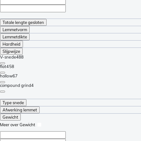
Totale lengte gesloten
Lemmetvorm
Lemmetdikte
Hardheid
Slijpwijze
V-snede
488
flat
458
hollow
67
compound grind
4
Type snede
Afwerking lemmet
Gewicht
Meer over Gewicht