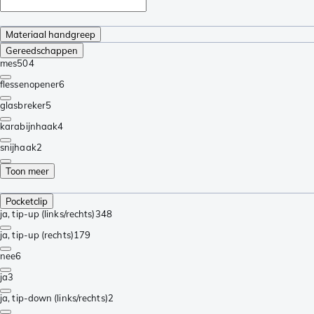
Materiaal handgreep
Gereedschappen
mes
504
flessenopener
6
glasbreker
5
karabijnhaak
4
snijhaak
2
Toon meer
Pocketclip
ja, tip-up (links/rechts)
348
ja, tip-up (rechts)
179
nee
6
ja
3
ja, tip-down (links/rechts)
2