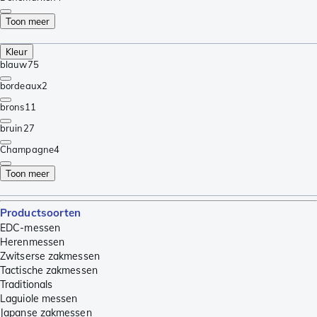
Toon meer
Kleur
blauw
75
bordeaux
2
brons
11
bruin
27
Champagne
4
Toon meer
Productsoorten
EDC-messen
Herenmessen
Zwitserse zakmessen
Tactische zakmessen
Traditionals
Laguiole messen
Japanse zakmessen