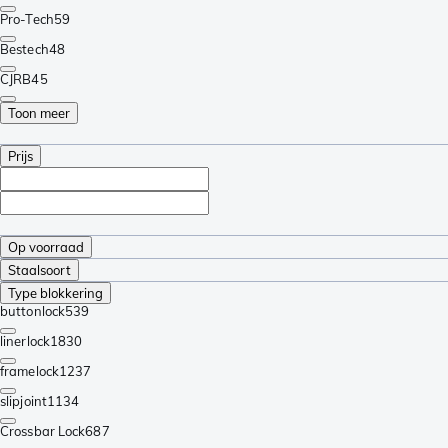
Pro-Tech
59
Bestech
48
CJRB
45
Toon meer
Prijs
Op voorraad
Staalsoort
Type blokkering
buttonlock
539
linerlock
1830
framelock
1237
slipjoint
1134
Crossbar Lock
687