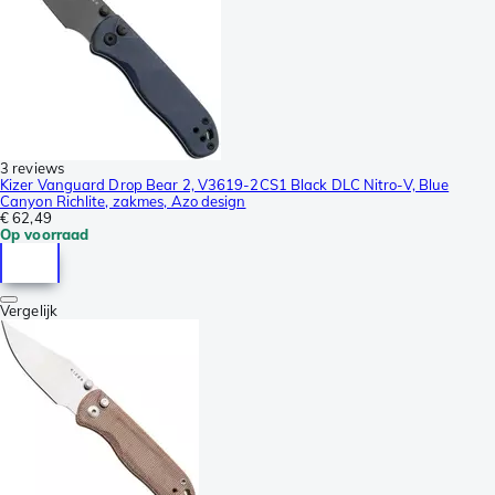
3 reviews
Kizer Vanguard Drop Bear 2, V3619-2CS1 Black DLC Nitro-V, Blue
Canyon Richlite, zakmes, Azo design
€ 62,49
Op voorraad
Vergelijk