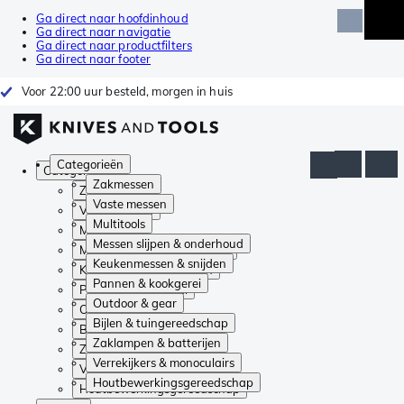
Ga direct naar hoofdinhoud
Ga direct naar navigatie
Ga direct naar productfilters
Ga direct naar footer
Voor 22:00 uur besteld, morgen in huis
Categorieën
Categorieën
Zakmessen
Zakmessen
Vaste messen
Vaste messen
Multitools
Multitools
Messen slijpen & onderhoud
Messen slijpen & onderhoud
Keukenmessen & snijden
Keukenmessen & snijden
Pannen & kookgerei
Pannen & kookgerei
Outdoor & gear
Outdoor & gear
Bijlen & tuingereedschap
Bijlen & tuingereedschap
Zaklampen & batterijen
Zaklampen & batterijen
Verrekijkers & monoculairs
Verrekijkers & monoculairs
Houtbewerkingsgereedschap
Houtbewerkingsgereedschap