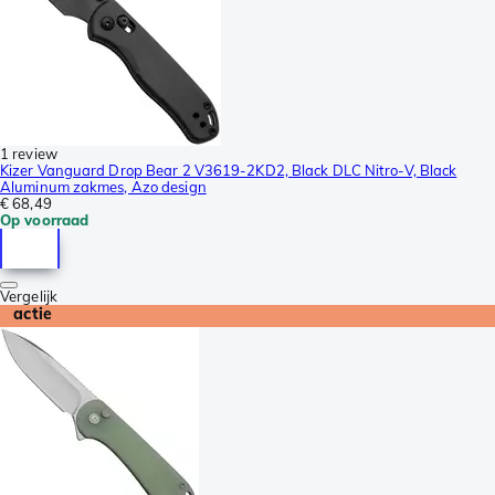
1 review
Kizer Vanguard Drop Bear 2 V3619-2KD2, Black DLC Nitro-V, Black
Aluminum zakmes, Azo design
€ 68,49
Op voorraad
Vergelijk
actie