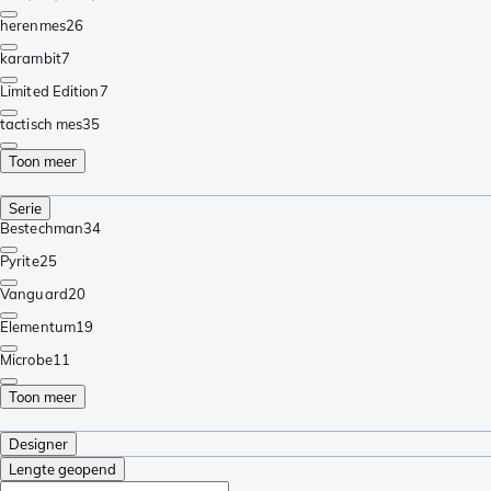
herenmes
26
karambit
7
Limited Edition
7
tactisch mes
35
Toon meer
Serie
Bestechman
34
Pyrite
25
Vanguard
20
Elementum
19
Microbe
11
Toon meer
Designer
Lengte geopend