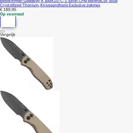
Bestechman Goodboy Jr. BMK10-C-1 Satin CPM MagnaCut, Blue
Crystallized Titanium, Knivesandtools Exclusive zakmes
€ 189,95
Op voorraad
Vergelijk