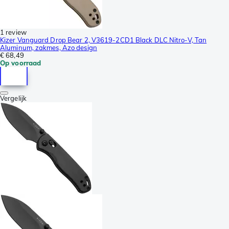
1 review
Kizer Vanguard Drop Bear 2, V3619-2CD1 Black DLC Nitro-V, Tan
Aluminum, zakmes, Azo design
€ 68,49
Op voorraad
Vergelijk