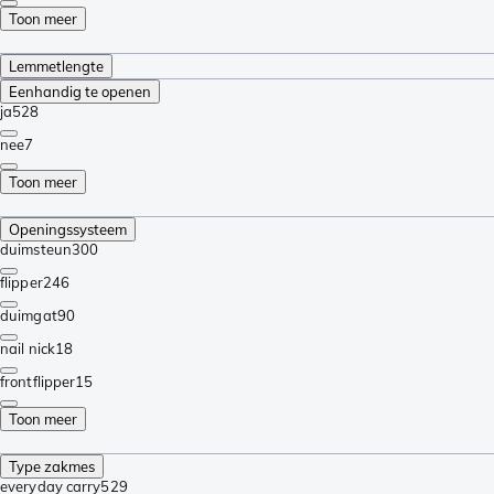
Toon meer
Lemmetlengte
Eenhandig te openen
ja
528
nee
7
Toon meer
Openingssysteem
duimsteun
300
flipper
246
duimgat
90
nail nick
18
frontflipper
15
Toon meer
Type zakmes
everyday carry
529