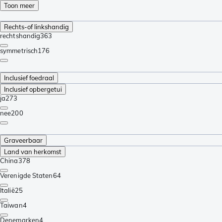
Toon meer
Rechts-of linkshandig
rechtshandig
363
symmetrisch
176
Inclusief foedraal
Inclusief opbergetui
ja
273
nee
200
Graveerbaar
Land van herkomst
China
378
Verenigde Staten
64
Italië
25
Taiwan
4
Denemarken
4