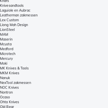
Knafs
Knivesandtools
Laguiole en Aubrac
Leatherman zakmessen
Lex Custom
Liong Mah Design
LionSteel
MAM
Maserin
Mcusta
Medford
Microtech
Mercury
Moki
MK Knives & Tools
MKM Knives
Nanuk
NexTool zakmessen
NOC Knives
Nontron
Ocaso
Ohta Knives
Old Bear