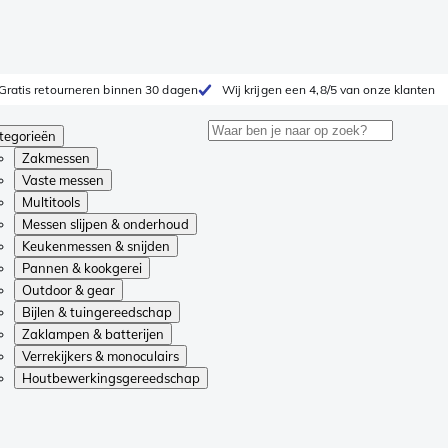
Gratis retourneren binnen 30 dagen
Wij krijgen een 4,8/5 van onze klanten
tegorieën
Zakmessen
Vaste messen
Multitools
Messen slijpen & onderhoud
Keukenmessen & snijden
Pannen & kookgerei
Outdoor & gear
Bijlen & tuingereedschap
Zaklampen & batterijen
Verrekijkers & monoculairs
Houtbewerkingsgereedschap