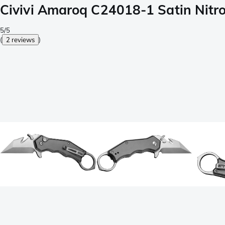
Civivi Amaroq C24018-1 Satin Nitr
5/5
(
2 reviews
)