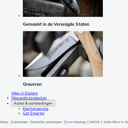
Gemaakt in de Verenigde Staten
Graveren
Alles in Explore
Nieuwste producten
Acties & aanbiedingen
Klantenservice
Get Smarter
Home
Zakmessen
Tactische zakmessen
Civivi Amaroq C24018-1 Satin Nitro-V, G