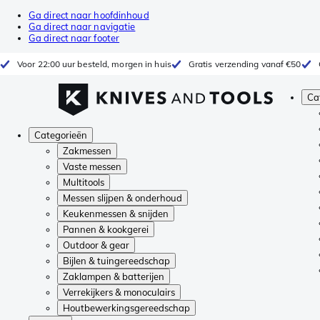
Ga direct naar hoofdinhoud
Ga direct naar navigatie
Ga direct naar footer
Voor 22:00 uur besteld, morgen in huis
Gratis verzending vanaf €50
Ca
Categorieën
Zakmessen
Vaste messen
Multitools
Messen slijpen & onderhoud
Keukenmessen & snijden
Pannen & kookgerei
Outdoor & gear
Bijlen & tuingereedschap
Zaklampen & batterijen
Verrekijkers & monoculairs
Houtbewerkingsgereedschap