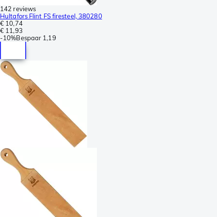
142 reviews
Hultafors Flint FS firesteel, 380280
€ 10,74
€ 11,93
-
10%
Bespaar
1,19