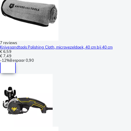
7 reviews
Knivesandtools Polishing Cloth, microvezeldoek, 40 cm bij 40 cm
€ 6,59
€ 7,49
-
12%
Bespaar
0,90