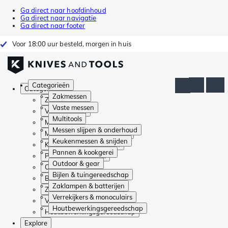
Ga direct naar hoofdinhoud
Ga direct naar navigatie
Ga direct naar footer
Voor 18:00 uur besteld, morgen in huis
Categorieën
Categorieën
Zakmessen
Zakmessen
Vaste messen
Vaste messen
Multitools
Multitools
Messen slijpen & onderhoud
Messen slijpen & onderhoud
Keukenmessen & snijden
Keukenmessen & snijden
Pannen & kookgerei
Pannen & kookgerei
Outdoor & gear
Outdoor & gear
Bijlen & tuingereedschap
Bijlen & tuingereedschap
Zaklampen & batterijen
Zaklampen & batterijen
Verrekijkers & monoculairs
Verrekijkers & monoculairs
Houtbewerkingsgereedschap
Houtbewerkingsgereedschap
Explore