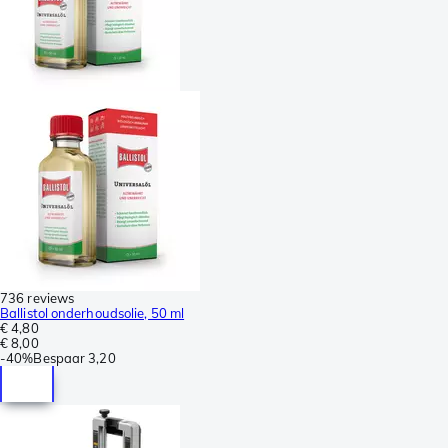
736 reviews
Ballistol onderhoudsolie, 50 ml
€ 4,80
€ 8,00
-
40%
Bespaar
3,20