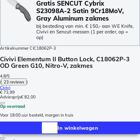
Gratis SENCUT Cybrix
S23098A-2 Satin 9Cr18MoV,
Gray Aluminum zakmes
bij besteding van min. € 150,- aan WE Knife,
Civivi en Sencut-messen (1 per order, op =
op)
Artikelnummer
CIC18062P-3
Civivi Elementum II Button Lock, C18062P-3
OD Green G10, Nitro-V, zakmes
4.8/5
(
23 reviews
)
Civivi
€ 73,99
Adviesprijs
€ 82,00
Op voorraad
Voor 18:00 uur besteld, morgen in huis
In winkelwagen