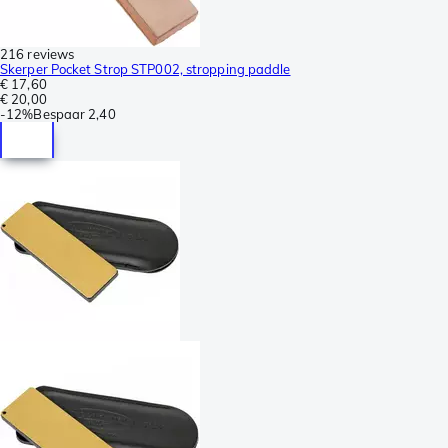
216 reviews
Skerper Pocket Strop STP002, stropping paddle
€ 17,60
€ 20,00
-
12%
Bespaar
2,40