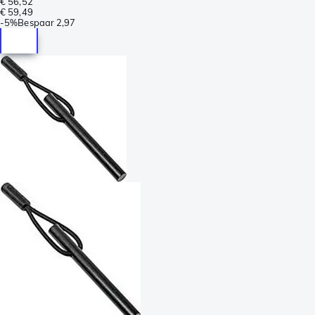
€ 56,52
€ 59,49
-
5%
Bespaar
2,97