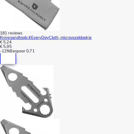
181 reviews
Knivesandtools #EveryDayCloth, microvezeldoekje
€ 5,24
€ 5,95
-
12%
Bespaar
0,71