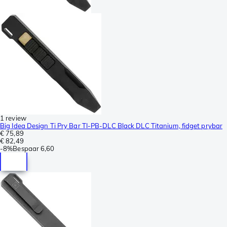
1 review
Big Idea Design Ti Pry Bar TI-PB-DLC Black DLC Titanium, fidget prybar
€ 75,89
€ 82,49
-
8%
Bespaar
6,60