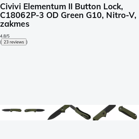
Civivi Elementum II Button Lock,
C18062P-3 OD Green G10, Nitro-V,
zakmes
4.8/5
(
23 reviews
)