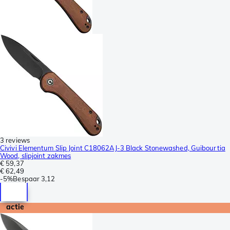
3 reviews
Civivi Elementum Slip Joint C18062AJ-3 Black Stonewashed, Guibourtia
Wood, slipjoint zakmes
€ 59,37
€ 62,49
-
5%
Bespaar
3,12
actie