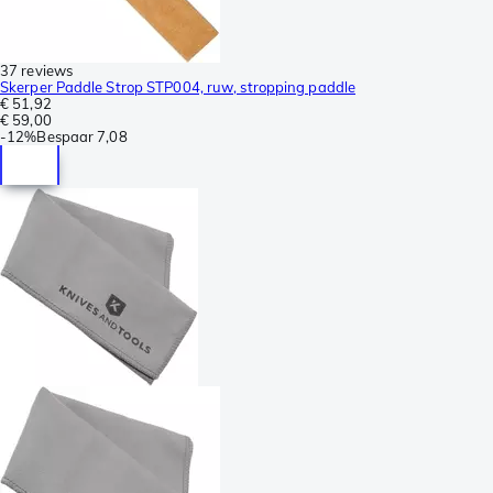
37 reviews
Skerper Paddle Strop STP004, ruw, stropping paddle
€ 51,92
€ 59,00
-
12%
Bespaar
7,08