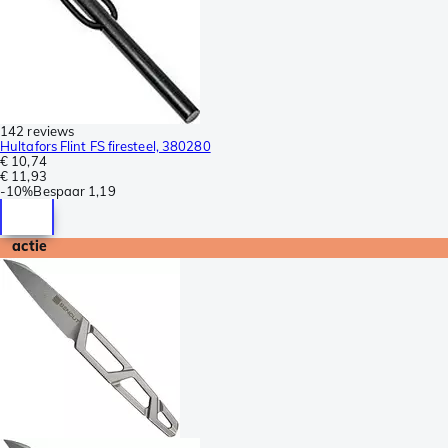
142 reviews
Hultafors Flint FS firesteel, 380280
€ 10,74
€ 11,93
-
10%
Bespaar
1,19
actie