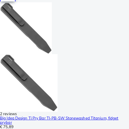
2 reviews
Big Idea Design Ti Pry Bar TI-PB-SW Stonewashed Titanium, fidget
prybar
€ 75,89