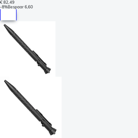
€ 82,49
-
8%
Bespaar
6,60