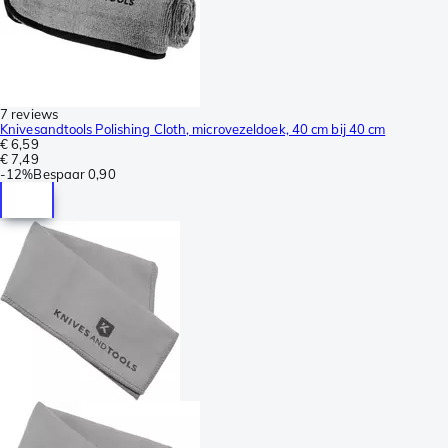
7 reviews
Knivesandtools Polishing Cloth, microvezeldoek, 40 cm bij 40 cm
€ 6,59
€ 7,49
-
12%
Bespaar
0,90