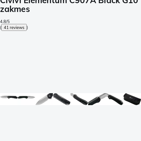
Civivi Elementum C907A Black G10
zakmes
4.8/5
(
41 reviews
)