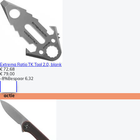
Extrema Ratio TK Tool 2.0, blank
€ 72,68
€ 79,00
-
8%
Bespaar
6,32
actie