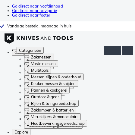
Ga direct naar hoofdinhoud
Ga direct naar navigatie
Ga direct naar footer
Vandaag besteld, maandag in huis
Categorieën
Categorieën
Zakmessen
Zakmessen
Vaste messen
Vaste messen
Multitools
Multitools
Messen slijpen & onderhoud
Messen slijpen & onderhoud
Keukenmessen & snijden
Keukenmessen & snijden
Pannen & kookgerei
Pannen & kookgerei
Outdoor & gear
Outdoor & gear
Bijlen & tuingereedschap
Bijlen & tuingereedschap
Zaklampen & batterijen
Zaklampen & batterijen
Verrekijkers & monoculairs
Verrekijkers & monoculairs
Houtbewerkingsgereedschap
Houtbewerkingsgereedschap
Explore