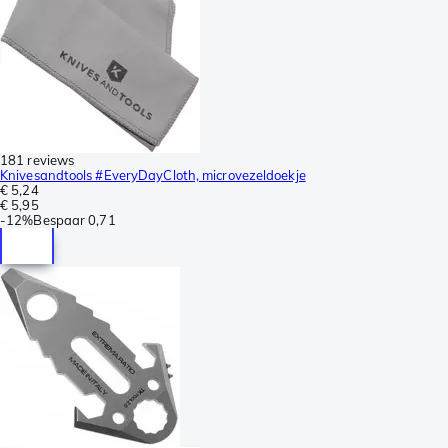
181 reviews
Knivesandtools #EveryDayCloth, microvezeldoekje
€ 5,24
€ 5,95
-
12%
Bespaar
0,71