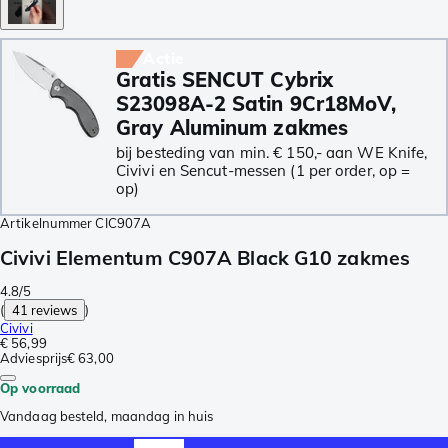
Actie
Gratis SENCUT Cybrix
S23098A-2 Satin 9Cr18MoV,
Gray Aluminum zakmes
bij besteding van min. € 150,- aan WE Knife,
Civivi en Sencut-messen (1 per order, op =
op)
Artikelnummer
CIC907A
Civivi Elementum C907A Black G10 zakmes
4.8/5
(
41 reviews
)
Civivi
€ 56,99
Adviesprijs
€ 63,00
Op voorraad
Vandaag besteld, maandag in huis