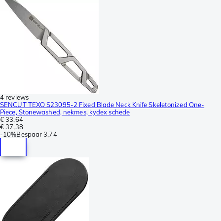
4 reviews
SENCUT TEXO S23095-2 Fixed Blade Neck Knife Skeletonized One-
Piece, Stonewashed, nekmes, kydex schede
€ 33,64
€ 37,38
-
10%
Bespaar
3,74