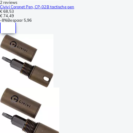
2 reviews
Civivi Coronet Pen, CP-02B tactische pen
€ 68,53
€ 74,49
-
8%
Bespaar
5,96