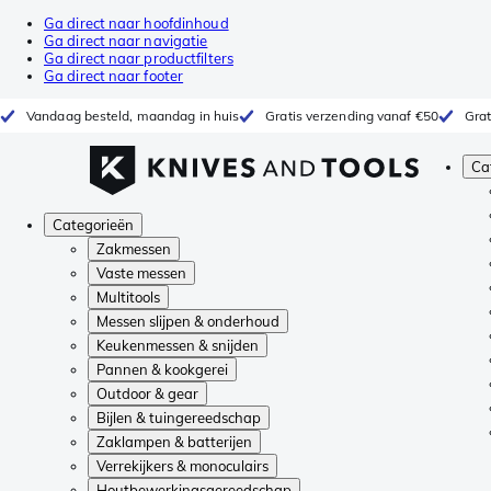
Ga direct naar hoofdinhoud
Ga direct naar navigatie
Ga direct naar productfilters
Ga direct naar footer
Vandaag besteld, maandag in huis
Gratis verzending vanaf €50
Grat
Ca
Categorieën
Zakmessen
Vaste messen
Multitools
Messen slijpen & onderhoud
Keukenmessen & snijden
Pannen & kookgerei
Outdoor & gear
Bijlen & tuingereedschap
Zaklampen & batterijen
Verrekijkers & monoculairs
Houtbewerkingsgereedschap