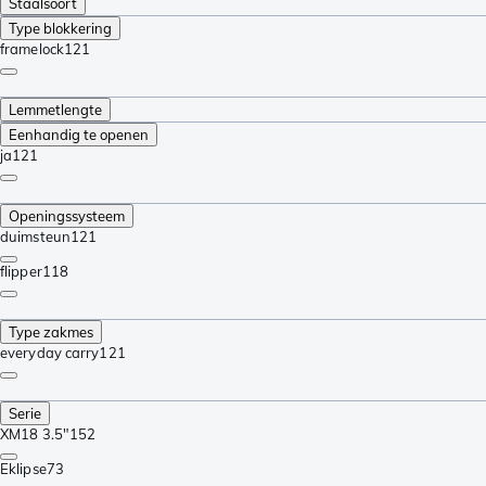
Staalsoort
Type blokkering
framelock
121
Lemmetlengte
Eenhandig te openen
ja
121
Openingssysteem
duimsteun
121
flipper
118
Type zakmes
everyday carry
121
Serie
XM18 3.5"
152
Eklipse
73