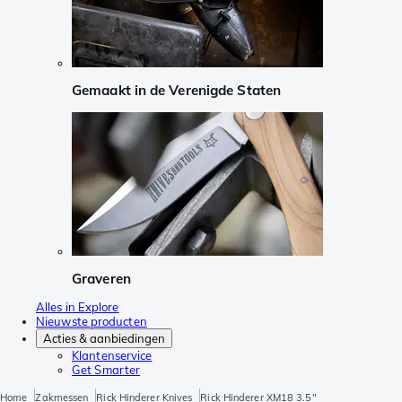
Gemaakt in de Verenigde Staten
Graveren
Alles in Explore
Nieuwste producten
Acties & aanbiedingen
Klantenservice
Get Smarter
Home
Zakmessen
Rick Hinderer Knives
Rick Hinderer XM18 3.5"