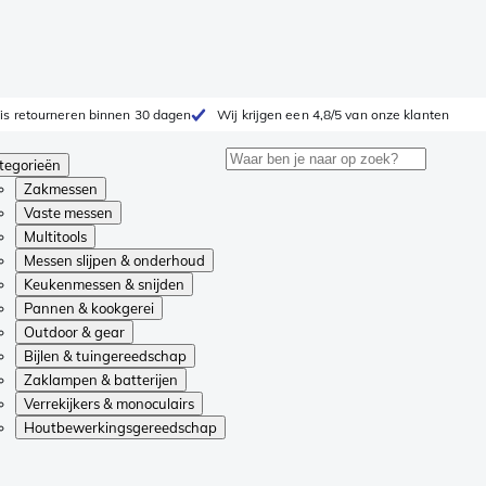
is retourneren binnen 30 dagen
Wij krijgen een 4,8/5 van onze klanten
tegorieën
Zakmessen
Vaste messen
Multitools
Messen slijpen & onderhoud
Keukenmessen & snijden
Pannen & kookgerei
Outdoor & gear
Bijlen & tuingereedschap
Zaklampen & batterijen
Verrekijkers & monoculairs
Houtbewerkingsgereedschap