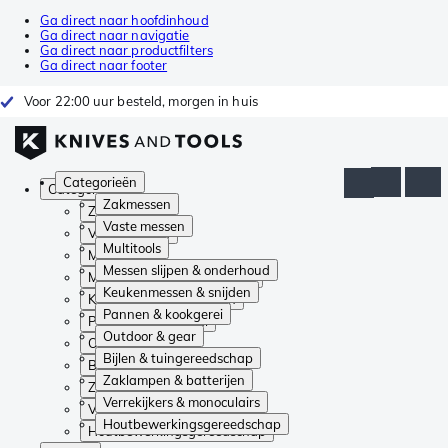
Ga direct naar hoofdinhoud
Ga direct naar navigatie
Ga direct naar productfilters
Ga direct naar footer
Voor 22:00 uur besteld, morgen in huis
Categorieën
Categorieën
Zakmessen
Zakmessen
Vaste messen
Vaste messen
Multitools
Multitools
Messen slijpen & onderhoud
Messen slijpen & onderhoud
Keukenmessen & snijden
Keukenmessen & snijden
Pannen & kookgerei
Pannen & kookgerei
Outdoor & gear
Outdoor & gear
Bijlen & tuingereedschap
Bijlen & tuingereedschap
Zaklampen & batterijen
Zaklampen & batterijen
Verrekijkers & monoculairs
Verrekijkers & monoculairs
Houtbewerkingsgereedschap
Houtbewerkingsgereedschap