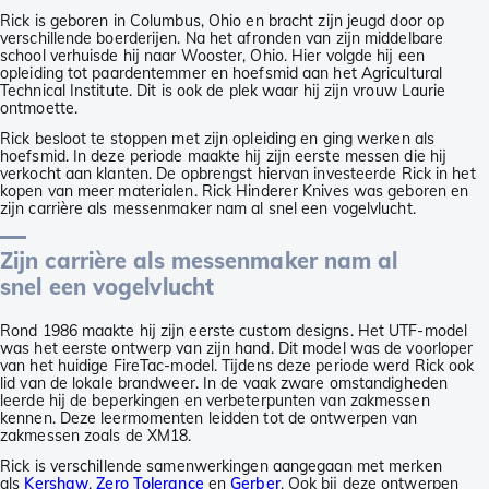
Rick is geboren in Columbus, Ohio en bracht zijn jeugd door op
verschillende boerderijen. Na het afronden van zijn middelbare
school verhuisde hij naar Wooster, Ohio. Hier volgde hij een
opleiding tot paardentemmer en hoefsmid aan het Agricultural
Technical Institute. Dit is ook de plek waar hij zijn vrouw Laurie
ontmoette.
Rick besloot te stoppen met zijn opleiding en ging werken als
hoefsmid. In deze periode maakte hij zijn eerste messen die hij
verkocht aan klanten. De opbrengst hiervan investeerde Rick in het
kopen van meer materialen. Rick Hinderer Knives was geboren en
zijn carrière als messenmaker nam al snel een vogelvlucht.
Zijn carrière als messenmaker nam al
snel een vogelvlucht
Rond 1986 maakte hij zijn eerste custom designs. Het UTF-model
was het eerste ontwerp van zijn hand. Dit model was de voorloper
van het huidige FireTac-model. Tijdens deze periode werd Rick ook
lid van de lokale brandweer. In de vaak zware omstandigheden
leerde hij de beperkingen en verbeterpunten van zakmessen
kennen. Deze leermomenten leidden tot de ontwerpen van
zakmessen zoals de XM18.
Rick is verschillende samenwerkingen aangegaan met merken
als
Kershaw
,
Zero Tolerance
en
Gerber
. Ook bij deze ontwerpen