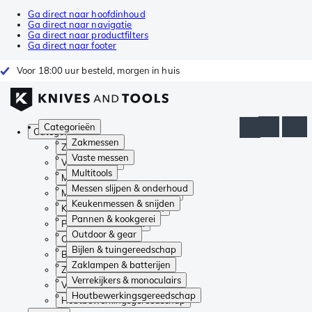
Ga direct naar hoofdinhoud
Ga direct naar navigatie
Ga direct naar productfilters
Ga direct naar footer
Voor 18:00 uur besteld, morgen in huis
Categorieën
Categorieën
Zakmessen
Zakmessen
Vaste messen
Vaste messen
Multitools
Multitools
Messen slijpen & onderhoud
Messen slijpen & onderhoud
Keukenmessen & snijden
Keukenmessen & snijden
Pannen & kookgerei
Pannen & kookgerei
Outdoor & gear
Outdoor & gear
Bijlen & tuingereedschap
Bijlen & tuingereedschap
Zaklampen & batterijen
Zaklampen & batterijen
Verrekijkers & monoculairs
Verrekijkers & monoculairs
Houtbewerkingsgereedschap
Houtbewerkingsgereedschap