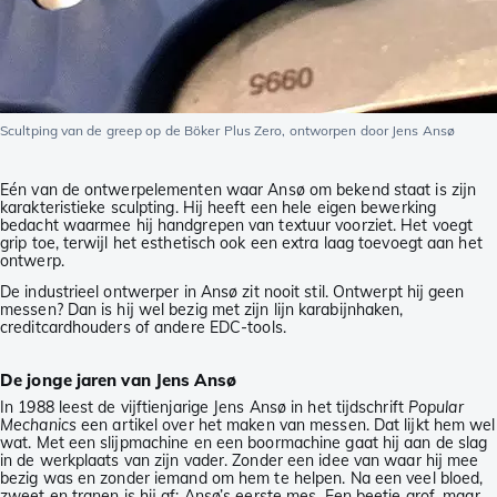
Scultping van de greep op de Böker Plus Zero, ontworpen door Jens Ansø
Eén van de ontwerpelementen waar Ansø om bekend staat is zijn
karakteristieke sculpting. Hij heeft een hele eigen bewerking
bedacht waarmee hij handgrepen van textuur voorziet. Het voegt
grip toe, terwijl het esthetisch ook een extra laag toevoegt aan het
ontwerp.
De industrieel ontwerper in Ansø zit nooit stil. Ontwerpt hij geen
messen? Dan is hij wel bezig met zijn lijn karabijnhaken,
creditcardhouders of andere EDC-tools.
De jonge jaren van Jens Ansø
In 1988 leest de vijftienjarige Jens Ansø in het tijdschrift
Popular
Mechanics
een artikel over het maken van messen. Dat lijkt hem wel
wat. Met een slijpmachine en een boormachine gaat hij aan de slag
in de werkplaats van zijn vader. Zonder een idee van waar hij mee
bezig was en zonder iemand om hem te helpen. Na een veel bloed,
zweet en tranen is hij af: Ansø’s eerste mes. Een beetje grof, maar