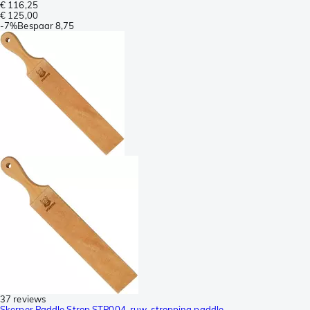
€ 116,25
€ 125,00
-
7%
Bespaar
8,75
37 reviews
Skerper Paddle Strop STP004, ruw, stropping paddle