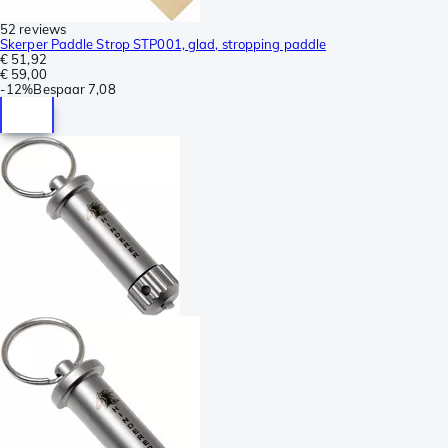
52 reviews
Skerper Paddle Strop STP001, glad, stropping paddle
€ 51,92
€ 59,00
-
12%
Bespaar
7,08