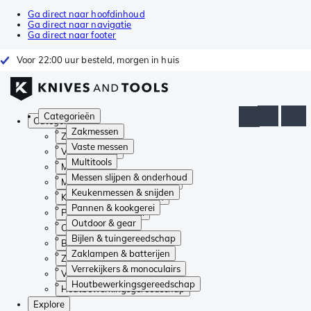
Ga direct naar hoofdinhoud
Ga direct naar navigatie
Ga direct naar footer
Voor 22:00 uur besteld, morgen in huis
Categorieën
Categorieën
Zakmessen
Zakmessen
Vaste messen
Vaste messen
Multitools
Multitools
Messen slijpen & onderhoud
Messen slijpen & onderhoud
Keukenmessen & snijden
Keukenmessen & snijden
Pannen & kookgerei
Pannen & kookgerei
Outdoor & gear
Outdoor & gear
Bijlen & tuingereedschap
Bijlen & tuingereedschap
Zaklampen & batterijen
Zaklampen & batterijen
Verrekijkers & monoculairs
Verrekijkers & monoculairs
Houtbewerkingsgereedschap
Houtbewerkingsgereedschap
Explore