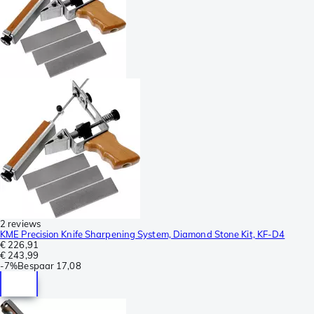
2 reviews
KME Precision Knife Sharpening System, Diamond Stone Kit, KF-D4
€ 226,91
€ 243,99
-
7%
Bespaar
17,08