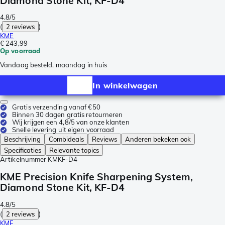
Diamond Stone Kit, KF-D4
4.8/5
(
2 reviews
)
KME
€ 243,99
Op voorraad
Vandaag besteld, maandag in huis
In winkelwagen
Gratis verzending vanaf €50
Binnen 30 dagen gratis retourneren
Wij krijgen een 4,8/5 van onze klanten
Snelle levering uit eigen voorraad
Beschrijving
Combideals
Reviews
Anderen bekeken ook
Specificaties
Relevante topics
Artikelnummer
KMKF-D4
KME Precision Knife Sharpening System,
Diamond Stone Kit, KF-D4
4.8/5
(
2 reviews
)
KME