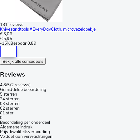
181 reviews
Knivesandtools #EveryDayCloth, microvezeldoekje
€ 5,06
€ 5,95
-
15%
Bespaar
0,89
Bekijk alle combideals
Reviews
4.8/5
(
2 reviews
)
Gemiddelde beoordeling
5 sterren
2
4 sterren
0
3 sterren
0
2 sterren
0
1 ster
0
Beoordeling per onderdeel
Algemene indruk
Prijs-kwaliteitsverhouding
Voldoet aan verwachtingen