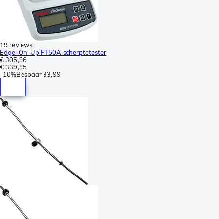
19 reviews
Edge-On-Up PT50A scherptetester
€ 305,96
€ 339,95
-
10%
Bespaar
33,99