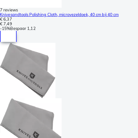
7 reviews
Knivesandtools Polishing Cloth, microvezeldoek, 40 cm bij 40 cm
€ 6,37
€ 7,49
-
15%
Bespaar
1,12