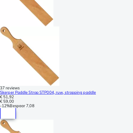
37 reviews
Skerper Paddle Strop STP004, ruw, stropping paddle
€ 51,92
€ 59,00
-
12%
Bespaar
7,08