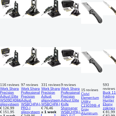
116 reviews
97 reviews
331 reviews
9 reviews
593
Work Sharp
Work Sharp
Work Sharp
Work Sharp
reviews
15 reviews
Precision
Professional
Precision
Professional
Buck 11
Civivi
Adjust Elite
Precision
Adjust
Precision
Folding
Elementum
WS09DX066
Adjust
slijpsysteem,
Adjust Elite
Hunter
Utility
slijpsysteem
WSBCHPAJ-
WSBCHPAJ
Knife
Ebony
C23039B-4
€ 126,99
PRO-I
€ 76,46
Sharpener
zakmes
Gray
€ 151,95
slijpsysteem
± 1 week
WSBCHPAJ-
€ 81,99
Aluminum,
± 1 week
€ 349,95
PRO-ELT,
€ 83,99