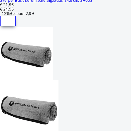
Skerper Basic keramische slijpstaaf, 24.5 cm, SH003
€ 21,96
€ 24,95
-
12%
Bespaar
2,99