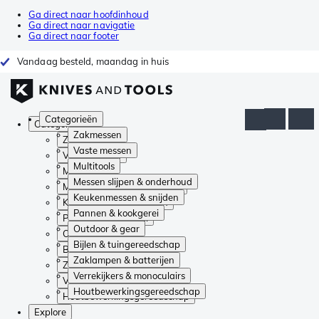
Ga direct naar hoofdinhoud
Ga direct naar navigatie
Ga direct naar footer
Vandaag besteld, maandag in huis
Categorieën
Categorieën
Zakmessen
Zakmessen
Vaste messen
Vaste messen
Multitools
Multitools
Messen slijpen & onderhoud
Messen slijpen & onderhoud
Keukenmessen & snijden
Keukenmessen & snijden
Pannen & kookgerei
Pannen & kookgerei
Outdoor & gear
Outdoor & gear
Bijlen & tuingereedschap
Bijlen & tuingereedschap
Zaklampen & batterijen
Zaklampen & batterijen
Verrekijkers & monoculairs
Verrekijkers & monoculairs
Houtbewerkingsgereedschap
Houtbewerkingsgereedschap
Explore