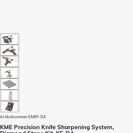
Artikelnummer
KMKF-D4
KME Precision Knife Sharpening System,