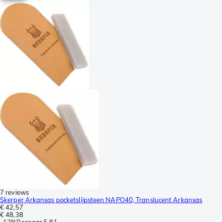
7 reviews
Skerper Arkansas pocketslijpsteen NAPO40, Translucent Arkansas
€ 42,57
€ 48,38
-
12%
Bespaar
5,81