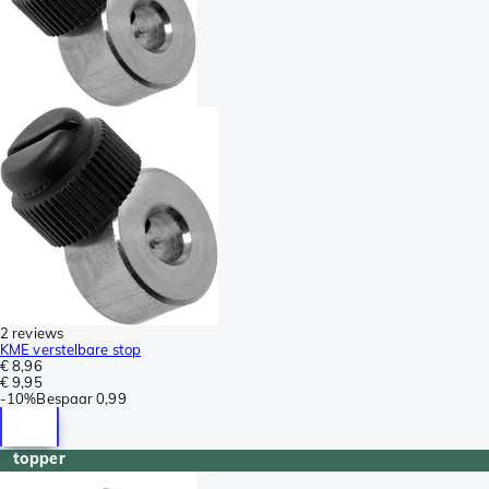
2 reviews
KME verstelbare stop
€ 8,96
€ 9,95
-
10%
Bespaar
0,99
topper