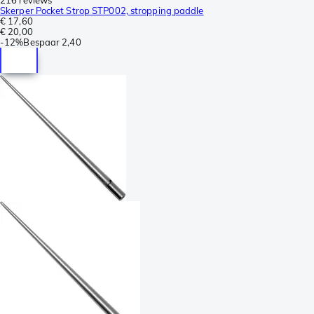
Skerper Pocket Strop STP002, stropping paddle
€ 17,60
€ 20,00
-
12%
Bespaar
2,40