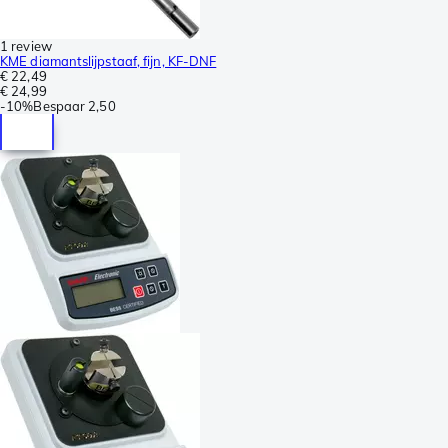
1 review
KME diamantslijpstaaf, fijn, KF-DNF
€ 22,49
€ 24,99
-
10%
Bespaar
2,50