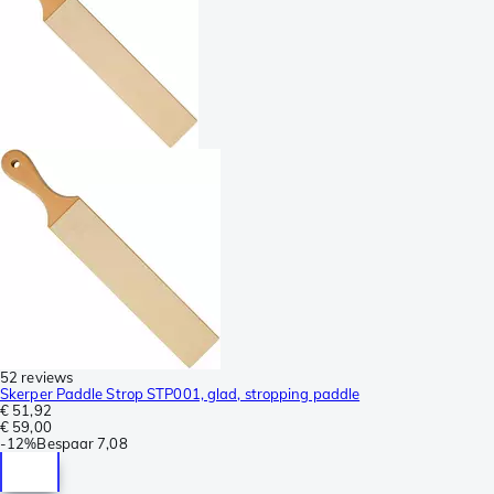
52 reviews
Skerper Paddle Strop STP001, glad, stropping paddle
€ 51,92
€ 59,00
-
12%
Bespaar
7,08