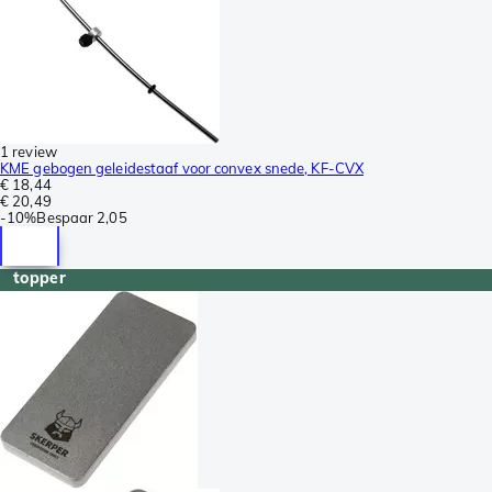
1 review
KME gebogen geleidestaaf voor convex snede, KF-CVX
€ 18,44
€ 20,49
-
10%
Bespaar
2,05
topper