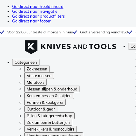
Ga direct naar hoofdinhoud
Ga direct naar navigatie
Ga direct naar productfilters
Ga direct naar footer
Voor 22:00 uur besteld, morgen in huis
Gratis verzending vanaf €50
Ca
Categorieën
Zakmessen
Vaste messen
Multitools
Messen slijpen & onderhoud
Keukenmessen & snijden
Pannen & kookgerei
Outdoor & gear
Bijlen & tuingereedschap
Zaklampen & batterijen
Verrekijkers & monoculairs
Houtbewerkingsgereedschap