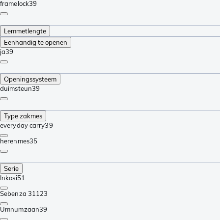
framelock
39
Lemmetlengte
Eenhandig te openen
ja
39
Openingssysteem
duimsteun
39
Type zakmes
everyday carry
39
herenmes
35
Serie
Inkosi
51
Sebenza 31
123
Umnumzaan
39