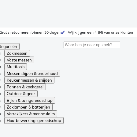
Gratis retourneren binnen 30 dagen
Wij krijgen een 4,8/5 van onze klanten
tegorieën
Zakmessen
Vaste messen
Multitools
Messen slijpen & onderhoud
Keukenmessen & snijden
Pannen & kookgerei
Outdoor & gear
Bijlen & tuingereedschap
Zaklampen & batterijen
Verrekijkers & monoculairs
Houtbewerkingsgereedschap