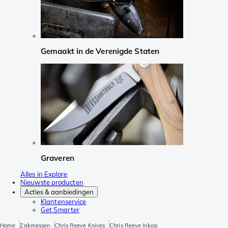
Gemaakt in de Verenigde Staten
Graveren
Alles in Explore
Nieuwste producten
Acties & aanbiedingen
Klantenservice
Get Smarter
Home
Zakmessen
Chris Reeve Knives
Chris Reeve Inkosi