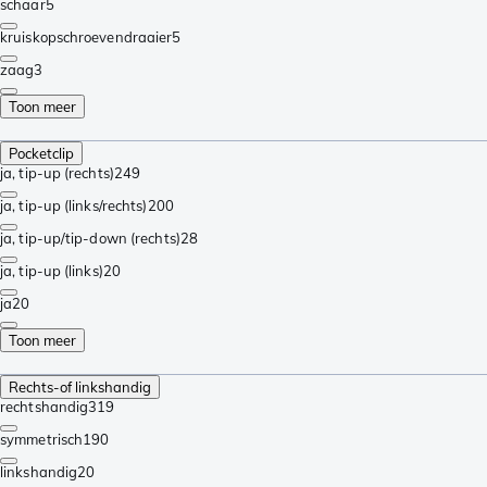
schaar
5
kruiskopschroevendraaier
5
zaag
3
Toon meer
Pocketclip
ja, tip-up (rechts)
249
ja, tip-up (links/rechts)
200
ja, tip-up/tip-down (rechts)
28
ja, tip-up (links)
20
ja
20
Toon meer
Rechts-of linkshandig
rechtshandig
319
symmetrisch
190
linkshandig
20