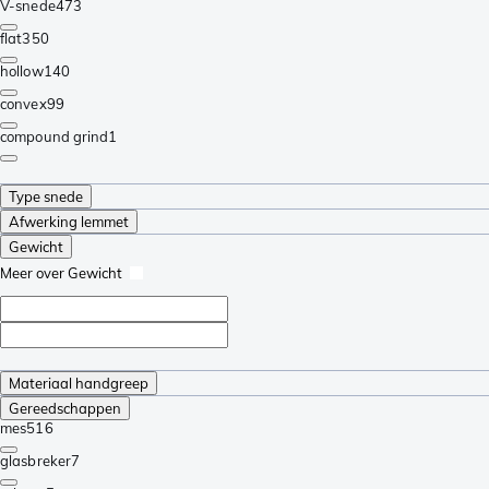
V-snede
473
flat
350
hollow
140
convex
99
compound grind
1
Type snede
Afwerking lemmet
Gewicht
Meer over Gewicht
Materiaal handgreep
Gereedschappen
mes
516
glasbreker
7