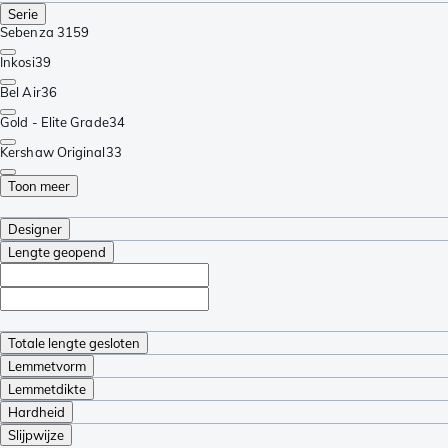
Serie
Sebenza 31
59
Inkosi
39
Bel Air
36
Gold - Elite Grade
34
Kershaw Original
33
Toon meer
Designer
Lengte geopend
Totale lengte gesloten
Lemmetvorm
Lemmetdikte
Hardheid
Slijpwijze