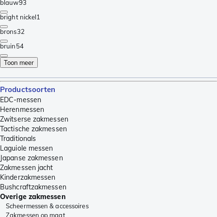
blauw
93
bright nickel
1
brons
32
bruin
54
Toon meer
Productsoorten
EDC-messen
Herenmessen
Zwitserse zakmessen
Tactische zakmessen
Traditionals
Laguiole messen
Japanse zakmessen
Zakmessen jacht
Kinderzakmessen
Bushcraftzakmessen
Overige zakmessen
Scheermessen & accessoires
Zakmessen op maat