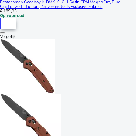
Bestechman Goodboy Jr. BMK10-C-1 Satin CPM MagnaCut, Blue
Crystallized Titanium, Knivesandtools Exclusive zakmes
€ 189,95
Op voorraad
Vergelijk