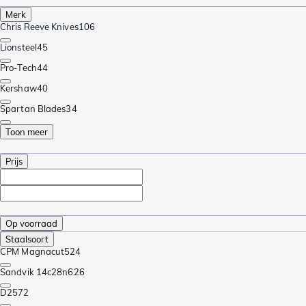
Merk
Chris Reeve Knives
106
Lionsteel
45
Pro-Tech
44
Kershaw
40
Spartan Blades
34
Toon meer
Prijs
Op voorraad
Staalsoort
CPM Magnacut
524
Sandvik 14c28n
626
D2
572