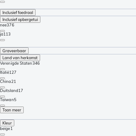
Inclusief foedraal
Inclusief opbergetui
nee
376
ja
113
Graveerbaar
Land van herkomst
Verenigde Staten
346
Italië
127
China
21
Duitsland
17
Taiwan
5
Toon meer
Kleur
beige
1