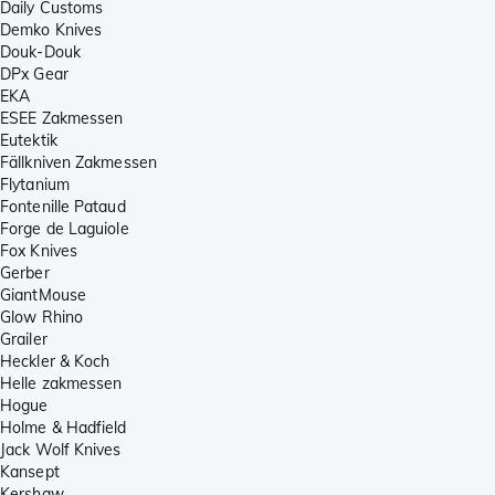
Daily Customs
Demko Knives
Douk-Douk
DPx Gear
EKA
ESEE Zakmessen
Eutektik
Fällkniven Zakmessen
Flytanium
Fontenille Pataud
Forge de Laguiole
Fox Knives
Gerber
GiantMouse
Glow Rhino
Grailer
Heckler & Koch
Helle zakmessen
Hogue
Holme & Hadfield
Jack Wolf Knives
Kansept
Kershaw