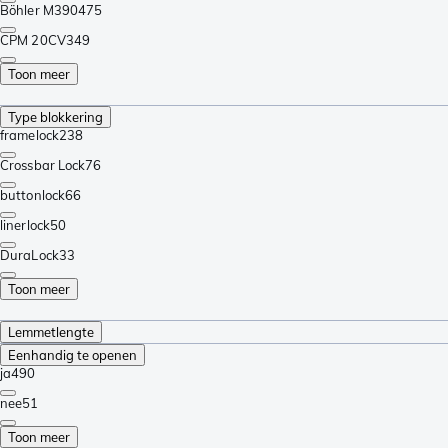
Böhler M390
475
CPM 20CV
349
Toon meer
Type blokkering
framelock
238
Crossbar Lock
76
buttonlock
66
linerlock
50
DuraLock
33
Toon meer
Lemmetlengte
Eenhandig te openen
ja
490
nee
51
Toon meer