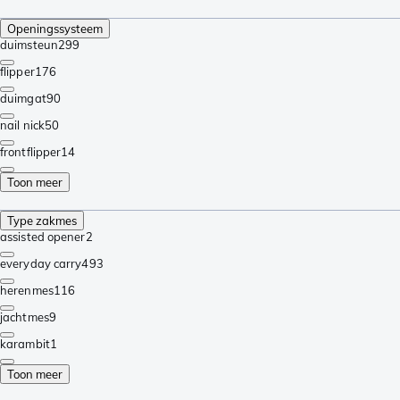
Openingssysteem
duimsteun
299
flipper
176
duimgat
90
nail nick
50
frontflipper
14
Toon meer
Type zakmes
assisted opener
2
everyday carry
493
herenmes
116
jachtmes
9
karambit
1
Toon meer