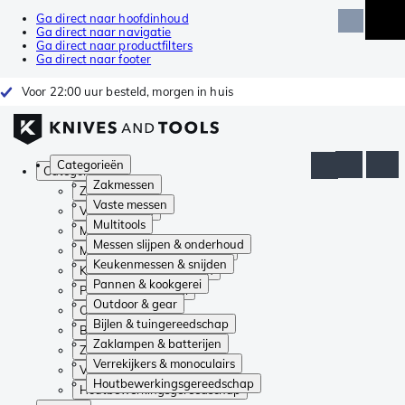
Ga direct naar hoofdinhoud
Ga direct naar navigatie
Ga direct naar productfilters
Ga direct naar footer
Voor 22:00 uur besteld, morgen in huis
Categorieën
Categorieën
Zakmessen
Zakmessen
Vaste messen
Vaste messen
Multitools
Multitools
Messen slijpen & onderhoud
Messen slijpen & onderhoud
Keukenmessen & snijden
Keukenmessen & snijden
Pannen & kookgerei
Pannen & kookgerei
Outdoor & gear
Outdoor & gear
Bijlen & tuingereedschap
Bijlen & tuingereedschap
Zaklampen & batterijen
Zaklampen & batterijen
Verrekijkers & monoculairs
Verrekijkers & monoculairs
Houtbewerkingsgereedschap
Houtbewerkingsgereedschap