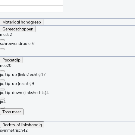
Materiaal handgreep
Gereedschappen
mes
52
schroevendraaier
6
Pocketclip
nee
20
ja, tip-up (links/rechts)
17
ja, tip-up (rechts)
9
ja, tip-down (links/rechts)
4
ja
4
Toon meer
Rechts-of linkshandig
symmetrisch
42