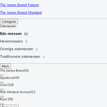
The James Brand Folsom
The James Brand Wayland
Categorie
Zakmessen
Edc-messen
52
Herenmessen
3
Overige zakmessen
2
Traditionele zakmessen
1
Merk
The James Brand
52
Spyderco
416
Civivi
326
Rick Hinderer Knives
321
Kizer
290