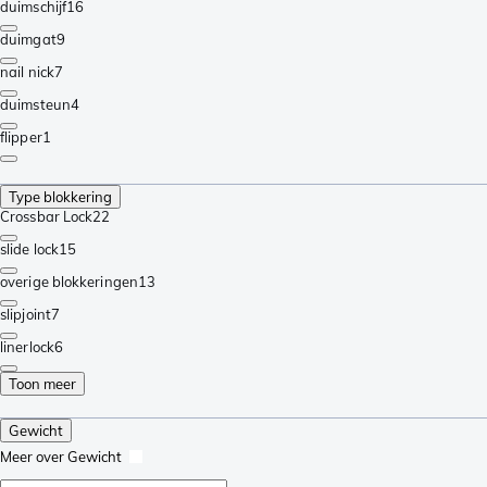
duimschijf
16
duimgat
9
nail nick
7
duimsteun
4
flipper
1
Type blokkering
Crossbar Lock
22
slide lock
15
overige blokkeringen
13
slipjoint
7
linerlock
6
Toon meer
Gewicht
Meer over Gewicht