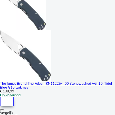
The James Brand The Folsom KN112254-00 Stonewashed VG-10, Tidal
Blue G10, zakmes
€ 138,99
Op voorraad
Vergelijk