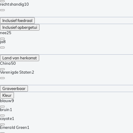
rechtshandig
10
Inclusief foedraal
Inclusief opbergetui
nee
25
ja
8
Land van herkomst
China
50
Verenigde Staten
2
Graveerbaar
Kleur
blauw
9
bruin
1
coyote
1
Emerald Green
1