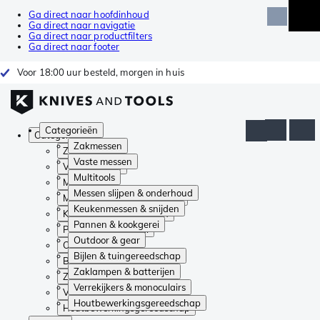
Ga direct naar hoofdinhoud
Ga direct naar navigatie
Ga direct naar productfilters
Ga direct naar footer
Voor 18:00 uur besteld, morgen in huis
Categorieën
Categorieën
Zakmessen
Zakmessen
Vaste messen
Vaste messen
Multitools
Multitools
Messen slijpen & onderhoud
Messen slijpen & onderhoud
Keukenmessen & snijden
Keukenmessen & snijden
Pannen & kookgerei
Pannen & kookgerei
Outdoor & gear
Outdoor & gear
Bijlen & tuingereedschap
Bijlen & tuingereedschap
Zaklampen & batterijen
Zaklampen & batterijen
Verrekijkers & monoculairs
Verrekijkers & monoculairs
Houtbewerkingsgereedschap
Houtbewerkingsgereedschap