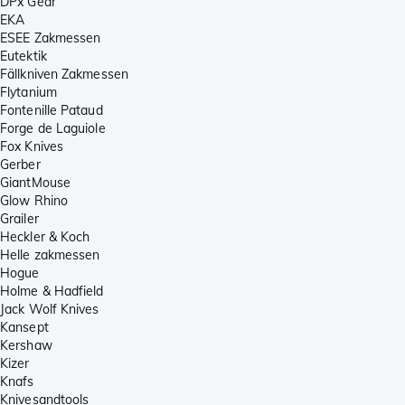
DPx Gear
EKA
ESEE Zakmessen
Eutektik
Fällkniven Zakmessen
Flytanium
Fontenille Pataud
Forge de Laguiole
Fox Knives
Gerber
GiantMouse
Glow Rhino
Grailer
Heckler & Koch
Helle zakmessen
Hogue
Holme & Hadfield
Jack Wolf Knives
Kansept
Kershaw
Kizer
Knafs
Knivesandtools