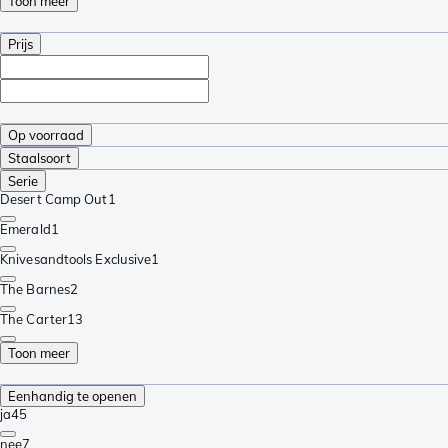
Toon meer
Prijs
Op voorraad
Staalsoort
Serie
Desert Camp Out
1
Emerald
1
Knivesandtools Exclusive
1
The Barnes
2
The Carter
13
Toon meer
Eenhandig te openen
ja
45
nee
7