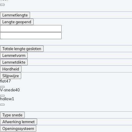
Lemmetlengte
Lengte geopend
Totale lengte gesloten
Lemmetvorm
Lemmetdikte
Hardheid
Slijpwijze
flat
47
V-snede
40
hollow
1
Type snede
Afwerking lemmet
Openingssysteem