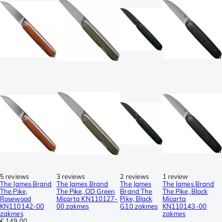
5 reviews
3 reviews
2 reviews
1 review
The James Brand
The James Brand
The James
The James Brand
The Pike,
The Pike, OD Green
Brand The
The Pike, Black
Rosewood
Micarta KN110127-
Pike, Black
Micarta
KN110142-00
00 zakmes
G10 zakmes
KN110143-00
zakmes
zakmes
€ 149,00