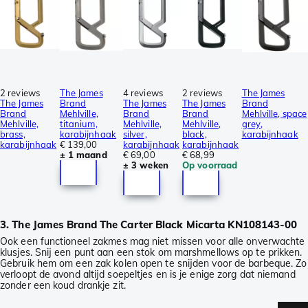
2 reviews
The James
4 reviews
2 reviews
The James
The James
Brand
The James
The James
Brand
Brand
Mehlville,
Brand
Brand
Mehlville, space
Mehlville,
titanium,
Mehlville,
Mehlville,
grey,
brass,
karabijnhaak
silver,
black,
karabijnhaak
karabijnhaak
€ 139,00
karabijnhaak
karabijnhaak
± 1 maand
€ 69,00
€ 68,99
± 3 weken
Op voorraad
3. The James Brand The Carter Black Micarta KN108143-00
Ook een functioneel zakmes mag niet missen voor alle onverwachte
klusjes. Snij een punt aan een stok om marshmellows op te prikken.
Gebruik hem om een zak kolen open te snijden voor de barbeque. Zo
verloopt de avond altijd soepeltjes en is je enige zorg dat niemand
zonder een koud drankje zit.