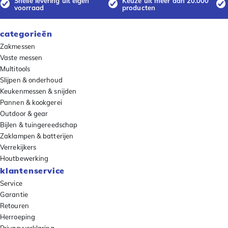
Snelle levering uit eigen
Keuze uit meer dan 20.000
voorraad
producten
categorieën
Zakmessen
Vaste messen
Multitools
Slijpen & onderhoud
Keukenmessen & snijden
Pannen & kookgerei
Outdoor & gear
Bijlen & tuingereedschap
Zaklampen & batterijen
Verrekijkers
Houtbewerking
klantenservice
Service
Garantie
Retouren
Herroeping