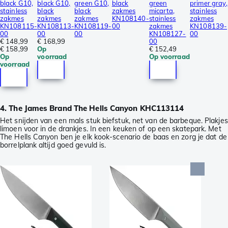
black G10,
black G10,
green G10,
black
green
primer gray,
stainless
black
black
zakmes
micarta,
stainless
zakmes
zakmes
zakmes
KN108140-
stainless
zakmes
KN108115-
KN108113-
KN108119-
00
zakmes
KN108139-
00
00
00
KN108127-
00
€ 148,99
€ 168,99
00
€ 158,99
Op
€ 152,49
Op
voorraad
Op voorraad
voorraad
4. The James Brand The Hells Canyon KHC113114
Het snijden van een mals stuk biefstuk, net van de barbeque. Plakjes
limoen voor in de drankjes. In een keuken of op een skatepark. Met
The Hells Canyon ben je elk kook-scenario de baas en zorg je dat de
borrelplank altijd goed gevuld is.