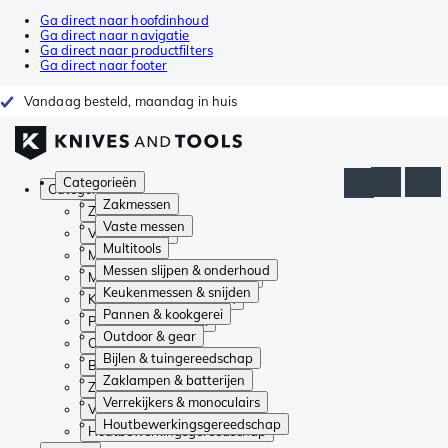
Ga direct naar hoofdinhoud
Ga direct naar navigatie
Ga direct naar productfilters
Ga direct naar footer
Vandaag besteld, maandag in huis
Categorieën
Categorieën
Zakmessen
Zakmessen
Vaste messen
Vaste messen
Multitools
Multitools
Messen slijpen & onderhoud
Messen slijpen & onderhoud
Keukenmessen & snijden
Keukenmessen & snijden
Pannen & kookgerei
Pannen & kookgerei
Outdoor & gear
Outdoor & gear
Bijlen & tuingereedschap
Bijlen & tuingereedschap
Zaklampen & batterijen
Zaklampen & batterijen
Verrekijkers & monoculairs
Verrekijkers & monoculairs
Houtbewerkingsgereedschap
Houtbewerkingsgereedschap