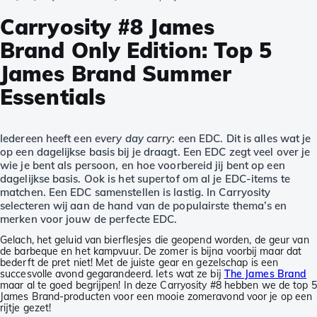
Carryosity #8 James
Brand Only Edition: Top 5
James Brand Summer
Essentials
Iedereen heeft een
every day carry
: een EDC. Dit is alles wat je
op een dagelijkse basis bij je draagt. Een EDC zegt veel over je
wie je bent als persoon, en hoe voorbereid jij bent op een
dagelijkse basis. Ook is het supertof om al je EDC-items te
matchen. Een EDC samenstellen is lastig. In Carryosity
selecteren wij aan de hand van de populairste thema’s en
merken voor jouw de perfecte EDC.
Gelach, het geluid van bierflesjes die geopend worden, de geur van
de barbeque en het kampvuur. De zomer is bijna voorbij maar dat
bederft de pret niet! Met de juiste gear en gezelschap is een
succesvolle avond gegarandeerd. Iets wat ze bij
The James Brand
maar al te goed begrijpen! In deze Carryosity #8 hebben we de top 5
James Brand-producten voor een mooie zomeravond voor je op een
rijtje gezet!