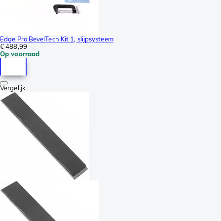
Edge Pro BevelTech Kit 1, slijpsysteem
€ 488,99
Op voorraad
Vergelijk