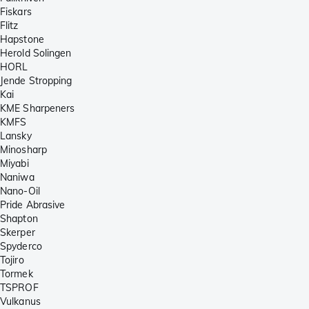
Fiskars
Flitz
Hapstone
Herold Solingen
HORL
Jende Stropping
Kai
KME Sharpeners
KMFS
Lansky
Minosharp
Miyabi
Naniwa
Nano-Oil
Pride Abrasive
Shapton
Skerper
Spyderco
Tojiro
Tormek
TSPROF
Vulkanus