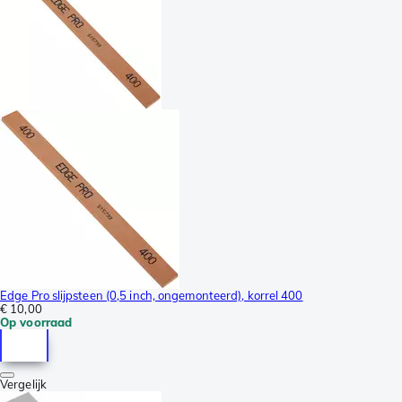
Edge Pro slijpsteen (0,5 inch, ongemonteerd), korrel 400
€ 10,00
Op voorraad
Vergelijk