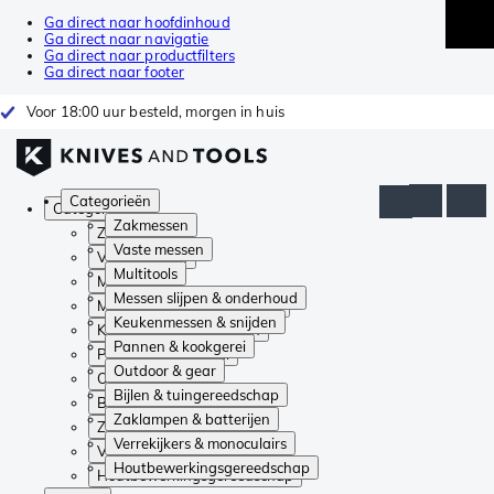
Ga direct naar hoofdinhoud
Ga direct naar navigatie
Ga direct naar productfilters
Ga direct naar footer
Voor 18:00 uur besteld, morgen in huis
Categorieën
Categorieën
Zakmessen
Zakmessen
Vaste messen
Vaste messen
Multitools
Multitools
Messen slijpen & onderhoud
Messen slijpen & onderhoud
Keukenmessen & snijden
Keukenmessen & snijden
Pannen & kookgerei
Pannen & kookgerei
Outdoor & gear
Outdoor & gear
Bijlen & tuingereedschap
Bijlen & tuingereedschap
Zaklampen & batterijen
Zaklampen & batterijen
Verrekijkers & monoculairs
Verrekijkers & monoculairs
Houtbewerkingsgereedschap
Houtbewerkingsgereedschap