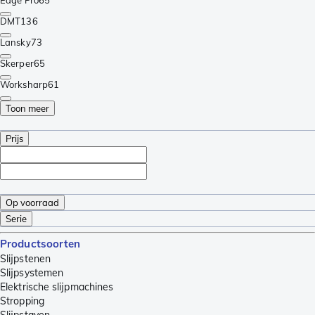
Edge Pro
65
DMT
136
Lansky
73
Skerper
65
Worksharp
61
Toon meer
Prijs
Op voorraad
Serie
Productsoorten
Slijpstenen
Slijpsystemen
Elektrische slijpmachines
Stropping