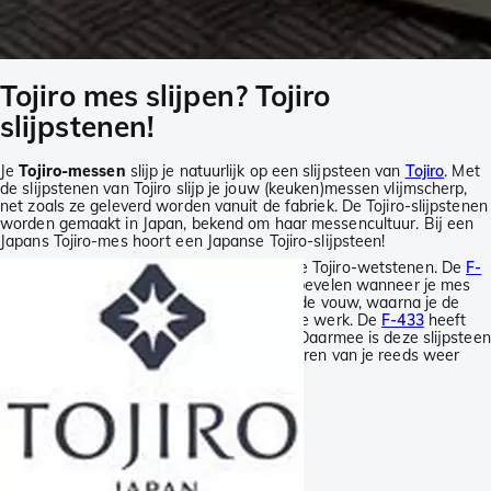
Tojiro mes slijpen? Tojiro
slijpstenen!
Je
Tojiro-messen
slijp je natuurlijk op een slijpsteen van
Tojiro
. Met
de slijpstenen van Tojiro slijp je jouw (keuken)messen vlijmscherp,
net zoals ze geleverd worden vanuit de fabriek. De Tojiro-slijpstenen
worden gemaakt in Japan, bekend om haar messencultuur. Bij een
Japans Tojiro-mes hoort een Japanse Tojiro-slijpsteen!
We hebben twee verschillende tweezijdige Tojiro-wetstenen. De
F-
432
is met zijn korrel 220 en 1000 aan te bevelen wanneer je mes
redelijk bot is. Met de 220-zijde herstel je de vouw, waarna je de
andere kant kunt gebruiken voor het fijnere werk. De
F-433
heeft
slijplagen in korrelgroottes 1000 en 3000. Daarmee is deze slijpsteen
voornamelijk geschikt voor het perfectioneren van je reeds weer
aangescherpte snede.