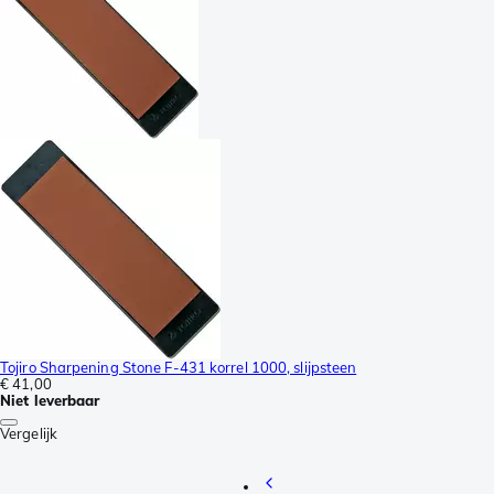
Tojiro Sharpening Stone F-431 korrel 1000, slijpsteen
€ 41,00
Niet leverbaar
Vergelijk