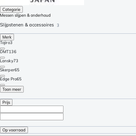
Categorie
Messen slijpen & onderhoud
Slijpstenen & accessoires
3
Merk
Tojiro
3
DMT
136
Lansky
73
Skerper
65
Edge Pro
65
Toon meer
Prijs
Op voorraad