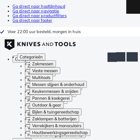
Ga direct naar hoofdinhoud
Ga direct naar navigatie
Ga direct naar productfilters
Ga direct naar footer
Voor 22:00 uur besteld, morgen in huis
Categorieën
Categorieën
Zakmessen
Zakmessen
Vaste messen
Vaste messen
Multitools
Multitools
Messen slijpen & onderhoud
Messen slijpen & onderhoud
Keukenmessen & snijden
Keukenmessen & snijden
Pannen & kookgerei
Pannen & kookgerei
Outdoor & gear
Outdoor & gear
Bijlen & tuingereedschap
Bijlen & tuingereedschap
Zaklampen & batterijen
Zaklampen & batterijen
Verrekijkers & monoculairs
Verrekijkers & monoculairs
Houtbewerkingsgereedschap
Houtbewerkingsgereedschap