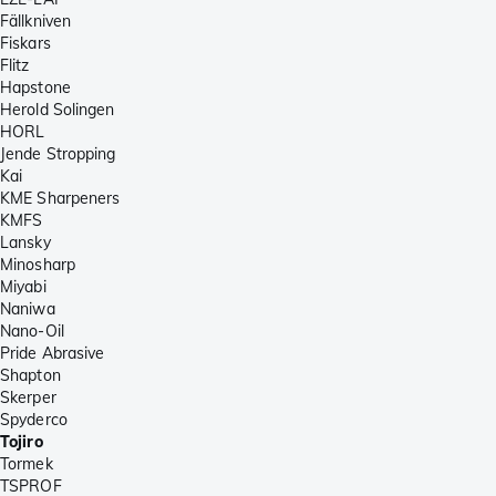
Fällkniven
Fiskars
Flitz
Hapstone
Herold Solingen
HORL
Jende Stropping
Kai
KME Sharpeners
KMFS
Lansky
Minosharp
Miyabi
Naniwa
Nano-Oil
Pride Abrasive
Shapton
Skerper
Spyderco
Tojiro
Tormek
TSPROF