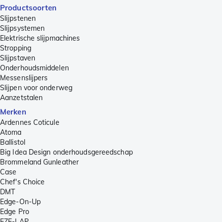
Productsoorten
Slijpstenen
Slijpsystemen
Elektrische slijpmachines
Stropping
Slijpstaven
Onderhoudsmiddelen
Messenslijpers
Slijpen voor onderweg
Aanzetstalen
Merken
Ardennes Coticule
Atoma
Ballistol
Big Idea Design onderhoudsgereedschap
Brommeland Gunleather
Case
Chef's Choice
DMT
Edge-On-Up
Edge Pro
EZE-LAP