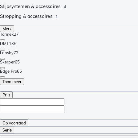
Slijpsystemen & accessoires
4
Stropping & accessoires
1
Merk
Tormek
27
DMT
136
Lansky
73
Skerper
65
Edge Pro
65
Toon meer
Prijs
Op voorraad
Serie