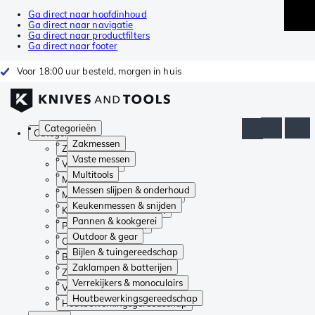
Ga direct naar hoofdinhoud
Ga direct naar navigatie
Ga direct naar productfilters
Ga direct naar footer
Voor 18:00 uur besteld, morgen in huis
Categorieën
Categorieën
Zakmessen
Zakmessen
Vaste messen
Vaste messen
Multitools
Multitools
Messen slijpen & onderhoud
Messen slijpen & onderhoud
Keukenmessen & snijden
Keukenmessen & snijden
Pannen & kookgerei
Pannen & kookgerei
Outdoor & gear
Outdoor & gear
Bijlen & tuingereedschap
Bijlen & tuingereedschap
Zaklampen & batterijen
Zaklampen & batterijen
Verrekijkers & monoculairs
Verrekijkers & monoculairs
Houtbewerkingsgereedschap
Houtbewerkingsgereedschap