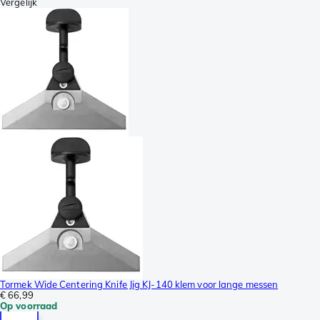
Vergelijk
Tormek Wide Centering Knife Jig KJ-140 klem voor lange messen
€ 66,99
Op voorraad