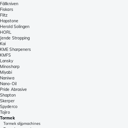
Fällkniven
Fiskars
Flitz
Hapstone
Herold Solingen
HORL
Jende Stropping
Kai
KME Sharpeners
KMFS
Lansky
Minosharp
Miyabi
Naniwa
Nano-Oil
Pride Abrasive
Shapton
Skerper
Spyderco
Tojiro
Tormek
Tormek slijpmachines