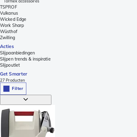
Tormek accessoires
TSPROF
Vulkanus
Wicked Edge
Work Sharp
Wüsthof
Zwilling
Acties
Slijpaanbiedingen
Slijpen trends & inspiratie
Slijpoutlet
Get Smarter
27
Producten
Filter