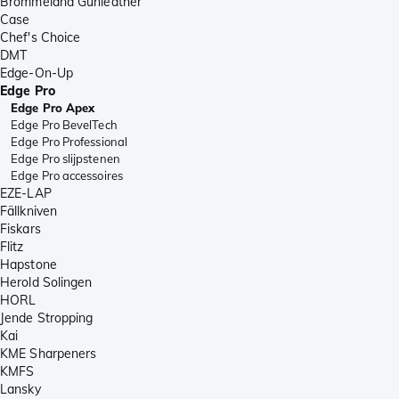
Brommeland Gunleather
Case
Chef's Choice
DMT
Edge-On-Up
Edge Pro
Edge Pro Apex
Edge Pro BevelTech
Edge Pro Professional
Edge Pro slijpstenen
Edge Pro accessoires
EZE-LAP
Fällkniven
Fiskars
Flitz
Hapstone
Herold Solingen
HORL
Jende Stropping
Kai
KME Sharpeners
KMFS
Lansky