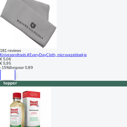
181 reviews
Knivesandtools #EveryDayCloth, microvezeldoekje
€ 5,06
€ 5,95
-
15%
Bespaar
0,89
topper