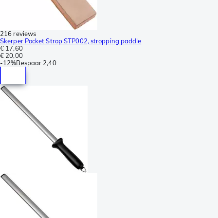
216 reviews
Skerper Pocket Strop STP002, stropping paddle
€ 17,60
€ 20,00
-
12%
Bespaar
2,40