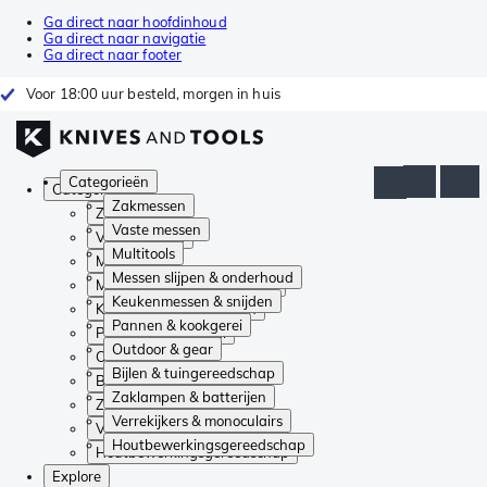
Ga direct naar hoofdinhoud
Ga direct naar navigatie
Ga direct naar footer
Voor 18:00 uur besteld, morgen in huis
Categorieën
Categorieën
Zakmessen
Zakmessen
Vaste messen
Vaste messen
Multitools
Multitools
Messen slijpen & onderhoud
Messen slijpen & onderhoud
Keukenmessen & snijden
Keukenmessen & snijden
Pannen & kookgerei
Pannen & kookgerei
Outdoor & gear
Outdoor & gear
Bijlen & tuingereedschap
Bijlen & tuingereedschap
Zaklampen & batterijen
Zaklampen & batterijen
Verrekijkers & monoculairs
Verrekijkers & monoculairs
Houtbewerkingsgereedschap
Houtbewerkingsgereedschap
Explore