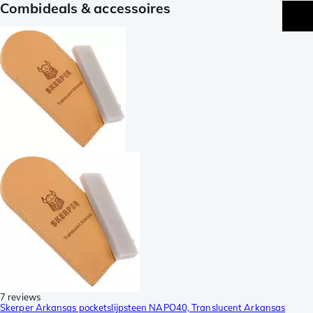
Combideals & accessoires
7 reviews
Skerper Arkansas pocketslijpsteen NAPO40, Translucent Arkansas