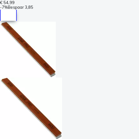
€ 54,99
-
7%
Bespaar
3,85