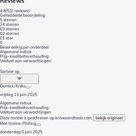
Reviews
4.8/5
(
2 reviews
)
Gemiddelde beoordeling
5 sterren
2
4 sterren
0
3 sterren
0
2 sterren
0
1 ster
0
Beoordeling per onderdeel
Algemene indruk
Prijs-kwaliteitsverhouding
Voldoet aan verwachtingen
Sorteer op
:
Dentex
, Krsko
vrijdag 13 juni 2025
Algemene indruk
Prijs-kwaliteitsverhouding
Voldoet aan verwachtingen
Deze review is geschreven op knivesandtools.com,
bekijk origineel
Mac Ilvaine
, Pilsting
donderdag 5 juni 2025