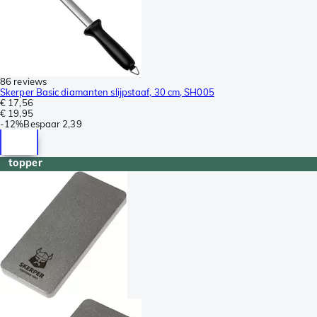
86 reviews
Skerper Basic diamanten slijpstaaf, 30 cm, SH005
€ 17,56
€ 19,95
-
12%
Bespaar
2,39
topper