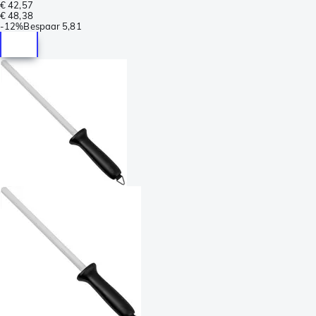
€ 42,57
€ 48,38
-
12%
Bespaar
5,81