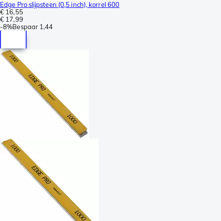
Edge Pro slijpsteen (0,5 inch), korrel 600
€ 16,55
€ 17,99
-
8%
Bespaar
1,44