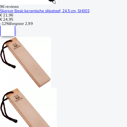
96 reviews
Skerper Basic keramische slijpstaaf, 24.5 cm, SH003
€ 21,96
€ 24,95
-
12%
Bespaar
2,99