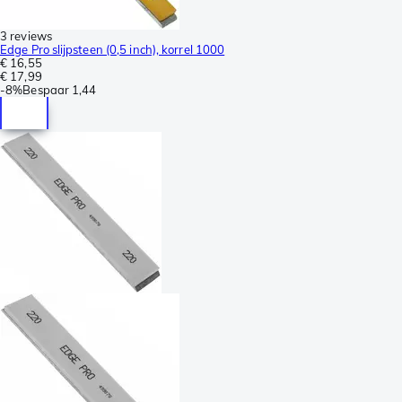
3 reviews
Edge Pro slijpsteen (0,5 inch), korrel 1000
€ 16,55
€ 17,99
-
8%
Bespaar
1,44