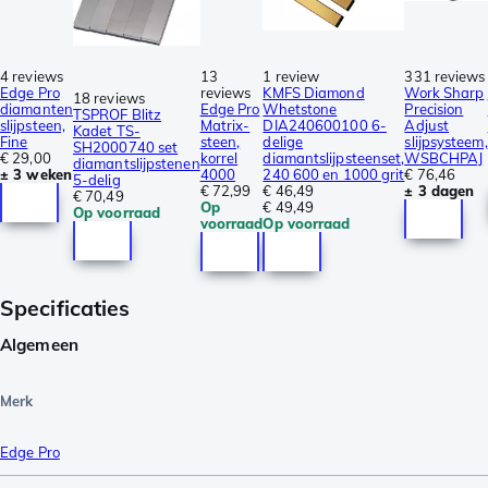
4 reviews
13
1 review
331 reviews
Edge Pro
reviews
KMFS Diamond
Work Sharp
18 reviews
diamanten
Edge Pro
Whetstone
Precision
TSPROF Blitz
slijpsteen,
Matrix-
DIA240600100 6-
Adjust
Kadet TS-
Fine
steen,
delige
slijpsysteem,
SH2000740 set
€ 29,00
korrel
diamantslijpsteenset,
WSBCHPAJ
diamantslijpstenen
± 3 weken
4000
240 600 en 1000 grit
€ 76,46
5-delig
€ 72,99
€ 46,49
± 3 dagen
€ 70,49
Op
€ 49,49
Op voorraad
voorraad
Op voorraad
Specificaties
Algemeen
Merk
Edge Pro