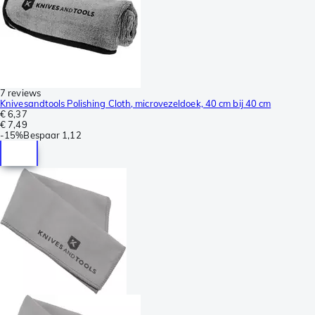
7 reviews
Knivesandtools Polishing Cloth, microvezeldoek, 40 cm bij 40 cm
€ 6,37
€ 7,49
-
15%
Bespaar
1,12