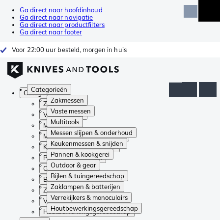
Ga direct naar hoofdinhoud
Ga direct naar navigatie
Ga direct naar productfilters
Ga direct naar footer
Voor 22:00 uur besteld, morgen in huis
Categorieën
Categorieën
Zakmessen
Zakmessen
Vaste messen
Vaste messen
Multitools
Multitools
Messen slijpen & onderhoud
Messen slijpen & onderhoud
Keukenmessen & snijden
Keukenmessen & snijden
Pannen & kookgerei
Pannen & kookgerei
Outdoor & gear
Outdoor & gear
Bijlen & tuingereedschap
Bijlen & tuingereedschap
Zaklampen & batterijen
Zaklampen & batterijen
Verrekijkers & monoculairs
Verrekijkers & monoculairs
Houtbewerkingsgereedschap
Houtbewerkingsgereedschap