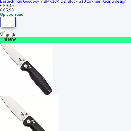
Bestechman Goodboy Jr BMK10A D2, Black G10 zakmes, Keanu design
€ 59,49
€ 65,90
Op voorraad
Vergelijk
nieuw