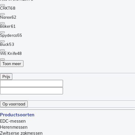
CRKT
68
Narex
62
Böker
61
Spyderco
55
Buck
53
WE Knife
48
Toon meer
Prijs
Op voorraad
Productsoorten
EDC-messen
Herenmessen
Zwitserse zakmessen