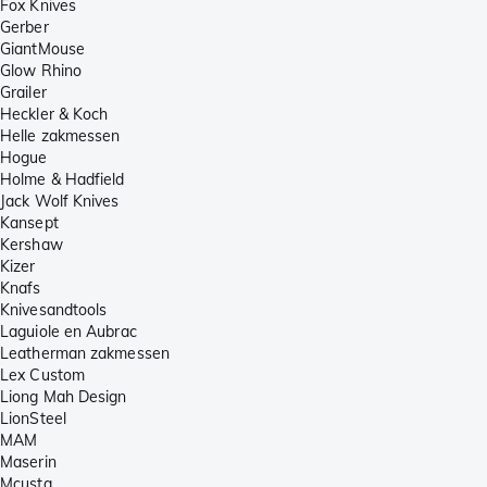
Fox Knives
Gerber
GiantMouse
Glow Rhino
Grailer
Heckler & Koch
Helle zakmessen
Hogue
Holme & Hadfield
Jack Wolf Knives
Kansept
Kershaw
Kizer
Knafs
Knivesandtools
Laguiole en Aubrac
Leatherman zakmessen
Lex Custom
Liong Mah Design
LionSteel
MAM
Maserin
Mcusta