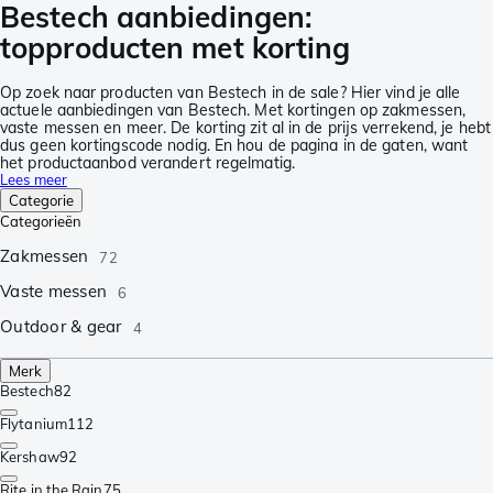
Bestech aanbiedingen:
topproducten met korting
Op zoek naar producten van Bestech in de sale? Hier vind je alle
actuele aanbiedingen van Bestech. Met kortingen op zakmessen,
vaste messen en meer. De korting zit al in de prijs verrekend, je hebt
dus geen kortingscode nodig. En hou de pagina in de gaten, want
het productaanbod verandert regelmatig.
Lees meer
Categorie
Categorieën
Zakmessen
72
Vaste messen
6
Outdoor & gear
4
Merk
Bestech
82
Flytanium
112
Kershaw
92
Rite in the Rain
75