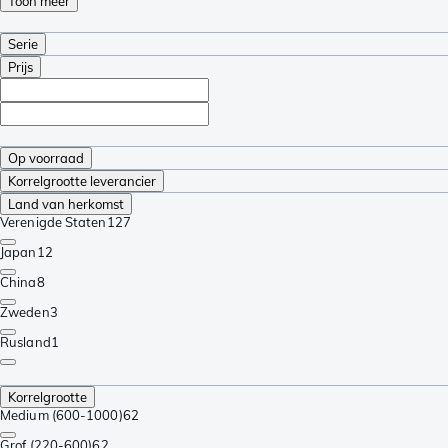
Toon meer
Serie
Prijs
Op voorraad
Korrelgrootte leverancier
Land van herkomst
Verenigde Staten
127
Japan
12
China
8
Zweden
3
Rusland
1
Korrelgrootte
Medium (600-1000)
62
Grof (220-600)
62