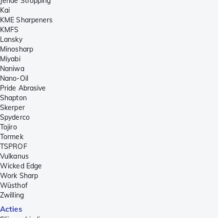
Jende Stropping
Kai
KME Sharpeners
KMFS
Lansky
Minosharp
Miyabi
Naniwa
Nano-Oil
Pride Abrasive
Shapton
Skerper
Spyderco
Tojiro
Tormek
TSPROF
Vulkanus
Wicked Edge
Work Sharp
Wüsthof
Zwilling
Acties