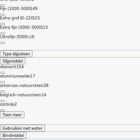
Fijn (1000-3000)
49
Extra grof (0-220)
23
Extra fijn (3000-5000)
13
Ultrafijn (5000+)
6
Type slijpsteen
Slijpmiddel
diamant
154
aluminiumoxide
17
arkansas-natuursteen
28
belgisch-natuursteen
14
carbide
2
Toon meer
Gebruiken met water
Bindmiddel