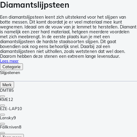
Diamantslijpsteen
Een diamantslijpsteen leent zich uitstekend voor het slijpen van
botte messen. Dit komt doordat je er veel materiaal mee kunt
wegnemen. Ideaal om de vouw van je lemmet te herstellen. Diamant
is namelijk een zeer hard materiaal, hetgeen meerdere voordelen
met zich meebrengt. In de eerste plaats kun je met een
diamantslijpsteen de hardste staalsoorten slijpen. Dit gaat
bovendien ook nog eens behoorlijk snel. Daarbij zal een
diamantslijpsteen niet uithollen, zoals wetstenen dat wel doen.
Daarom hebben deze stenen een extreem lange levensduur.
Lees meer
Categorie
Slijpstenen
Merk
DMT
85
KME
12
EZE-LAP
10
Lansky
9
Fällkniven
8