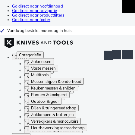
Ga direct naar hoofdinhoud
Ga direct naar navigatie
Ga direct naar productfilters
Ga direct naar footer
Vandaag besteld, maandag in huis
Categorieën
Categorieën
Zakmessen
Zakmessen
Vaste messen
Vaste messen
Multitools
Multitools
Messen slijpen & onderhoud
Messen slijpen & onderhoud
Keukenmessen & snijden
Keukenmessen & snijden
Pannen & kookgerei
Pannen & kookgerei
Outdoor & gear
Outdoor & gear
Bijlen & tuingereedschap
Bijlen & tuingereedschap
Zaklampen & batterijen
Zaklampen & batterijen
Verrekijkers & monoculairs
Verrekijkers & monoculairs
Houtbewerkingsgereedschap
Houtbewerkingsgereedschap