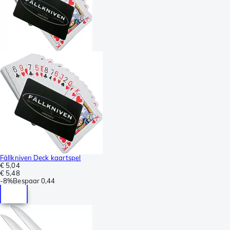
Fällkniven Deck kaartspel
€ 5,04
€ 5,48
-
8%
Bespaar
0,44