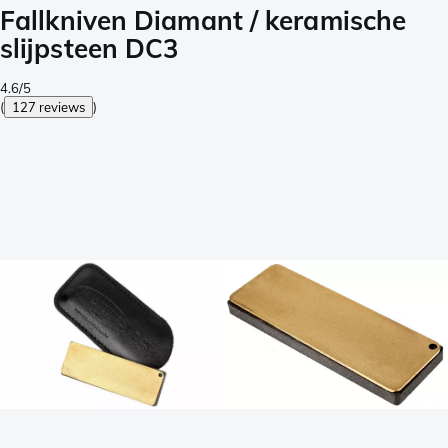
Fallkniven Diamant / keramische
slijpsteen DC3
4.6/5
(
127 reviews
)