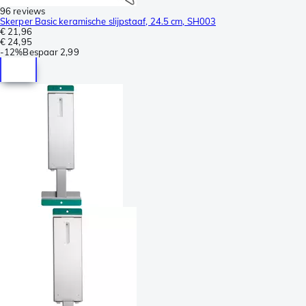
96 reviews
Skerper Basic keramische slijpstaaf, 24.5 cm, SH003
€ 21,96
€ 24,95
-
12%
Bespaar
2,99