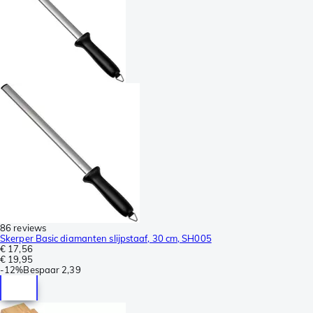
86 reviews
Skerper Basic diamanten slijpstaaf, 30 cm, SH005
€ 17,56
€ 19,95
-
12%
Bespaar
2,39