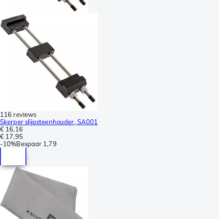
116 reviews
Skerper slijpsteenhouder, SA001
€ 16,16
€ 17,95
-
10%
Bespaar
1,79