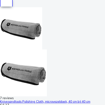
7 reviews
Knivesandtools Polishing Cloth, microvezeldoek, 40 cm bij 40 cm
€ 6,37