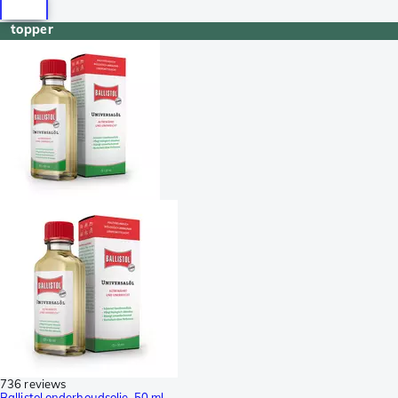
topper
736 reviews
Ballistol onderhoudsolie, 50 ml