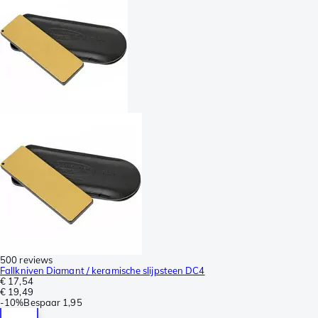
500 reviews
Fallkniven Diamant / keramische slijpsteen DC4
€ 17,54
€ 19,49
-
10%
Bespaar
1,95