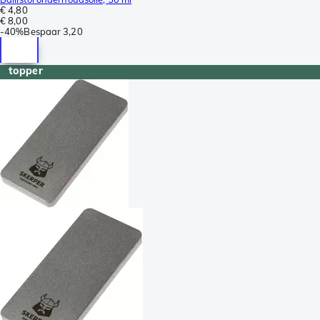
€ 4,80
€ 8,00
-
40%
Bespaar
3,20
topper