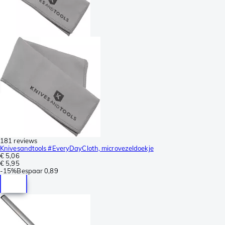
181 reviews
Knivesandtools #EveryDayCloth, microvezeldoekje
€ 5,06
€ 5,95
-
15%
Bespaar
0,89