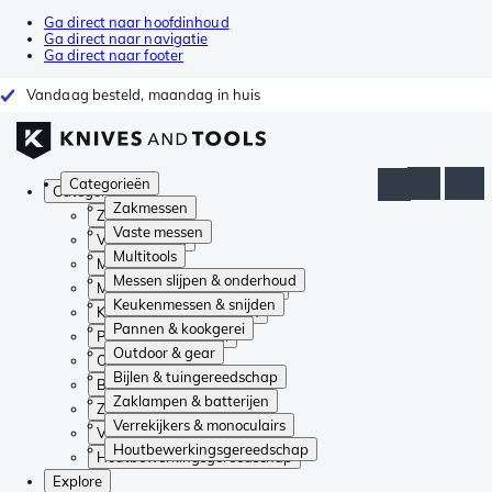
Ga direct naar hoofdinhoud
Ga direct naar navigatie
Ga direct naar footer
Vandaag besteld, maandag in huis
Categorieën
Categorieën
Zakmessen
Zakmessen
Vaste messen
Vaste messen
Multitools
Multitools
Messen slijpen & onderhoud
Messen slijpen & onderhoud
Keukenmessen & snijden
Keukenmessen & snijden
Pannen & kookgerei
Pannen & kookgerei
Outdoor & gear
Outdoor & gear
Bijlen & tuingereedschap
Bijlen & tuingereedschap
Zaklampen & batterijen
Zaklampen & batterijen
Verrekijkers & monoculairs
Verrekijkers & monoculairs
Houtbewerkingsgereedschap
Houtbewerkingsgereedschap
Explore