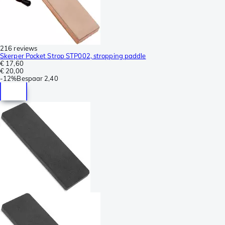
216 reviews
Skerper Pocket Strop STP002, stropping paddle
€ 17,60
€ 20,00
-
12%
Bespaar
2,40