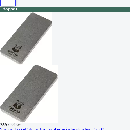
topper
289 reviews
Skerper Pocket Stone diamant/keramische slijpsteen, SO003