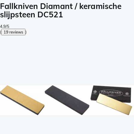
Fallkniven Diamant / keramische
slijpsteen DC521
4.9/5
(
19 reviews
)