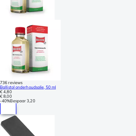
736 reviews
Ballistol onderhoudsolie, 50 ml
€ 4,80
€ 8,00
-
40%
Bespaar
3,20