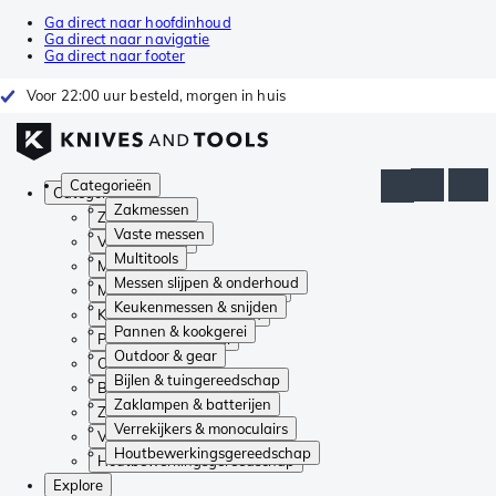
Ga direct naar hoofdinhoud
Ga direct naar navigatie
Ga direct naar footer
Voor 22:00 uur besteld, morgen in huis
Categorieën
Categorieën
Zakmessen
Zakmessen
Vaste messen
Vaste messen
Multitools
Multitools
Messen slijpen & onderhoud
Messen slijpen & onderhoud
Keukenmessen & snijden
Keukenmessen & snijden
Pannen & kookgerei
Pannen & kookgerei
Outdoor & gear
Outdoor & gear
Bijlen & tuingereedschap
Bijlen & tuingereedschap
Zaklampen & batterijen
Zaklampen & batterijen
Verrekijkers & monoculairs
Verrekijkers & monoculairs
Houtbewerkingsgereedschap
Houtbewerkingsgereedschap
Explore