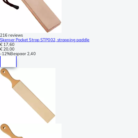
216 reviews
Skerper Pocket Strop STP002, stropping paddle
€ 17,60
€ 20,00
-
12%
Bespaar
2,40