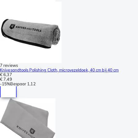
7 reviews
Knivesandtools Polishing Cloth, microvezeldoek, 40 cm bij 40 cm
€ 6,37
€ 7,49
-
15%
Bespaar
1,12