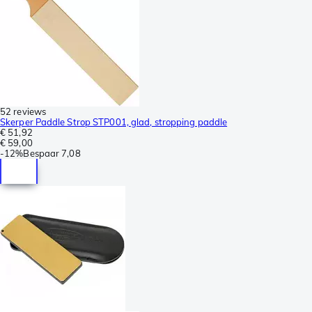
52 reviews
Skerper Paddle Strop STP001, glad, stropping paddle
€ 51,92
€ 59,00
-
12%
Bespaar
7,08