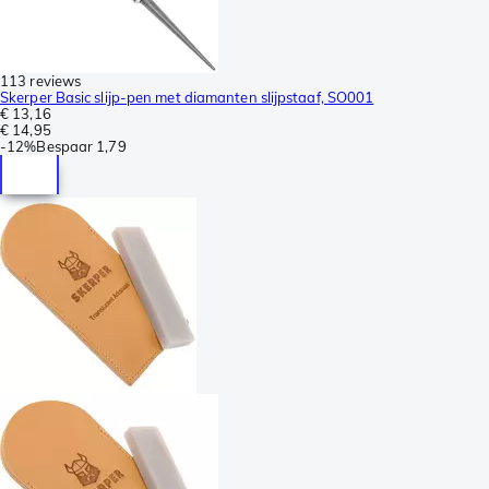
113 reviews
Skerper Basic slijp-pen met diamanten slijpstaaf, SO001
€ 13,16
€ 14,95
-
12%
Bespaar
1,79