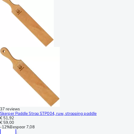
37 reviews
Skerper Paddle Strop STP004, ruw, stropping paddle
€ 51,92
€ 59,00
-
12%
Bespaar
7,08