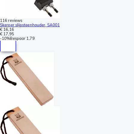
116 reviews
Skerper slijpsteenhouder, SA001
€ 16,16
€ 17,95
-
10%
Bespaar
1,79