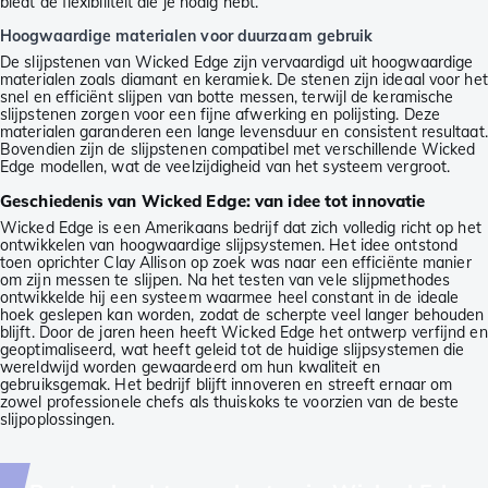
biedt de flexibiliteit die je nodig hebt.
Hoogwaardige materialen voor duurzaam gebruik
De slijpstenen van Wicked Edge zijn vervaardigd uit hoogwaardige
materialen zoals diamant en keramiek. De stenen zijn ideaal voor het
snel en efficiënt slijpen van botte messen, terwijl de keramische
slijpstenen zorgen voor een fijne afwerking en polijsting. Deze
materialen garanderen een lange levensduur en consistent resultaat.
Bovendien zijn de slijpstenen compatibel met verschillende Wicked
Edge modellen, wat de veelzijdigheid van het systeem vergroot.
Geschiedenis van Wicked Edge: van idee tot innovatie
Wicked Edge is een Amerikaans bedrijf dat zich volledig richt op het
ontwikkelen van hoogwaardige slijpsystemen. Het idee ontstond
toen oprichter Clay Allison op zoek was naar een efficiënte manier
om zijn messen te slijpen. Na het testen van vele slijpmethodes
ontwikkelde hij een systeem waarmee heel constant in de ideale
hoek geslepen kan worden, zodat de scherpte veel langer behouden
blijft. Door de jaren heen heeft Wicked Edge het ontwerp verfijnd en
geoptimaliseerd, wat heeft geleid tot de huidige slijpsystemen die
wereldwijd worden gewaardeerd om hun kwaliteit en
gebruiksgemak. Het bedrijf blijft innoveren en streeft ernaar om
zowel professionele chefs als thuiskoks te voorzien van de beste
slijpoplossingen.