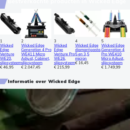
Bestverkochte producten in Wicked Edge
1
2
3
4
5
Wicked
Wicked Edge
Wicked
Wicked Edge
Wicked Edge
Edge
Generation 4 Pro
Edge
diamantpasta,
Generation 4
Venture
WE411 Micro
Venture Pro
5 en 3,5
Pro WE410
WE20,
Adjust, Cabinet,
WE26,
micron
Micro Adjust,
slijpsysteem
slijpsysteem
slijpsysteem
€ 16,45
slijpsysteem
€ 46,95
€ 2.047,45
€ 215,99
€ 1.749,99
Informatie over Wicked Edge