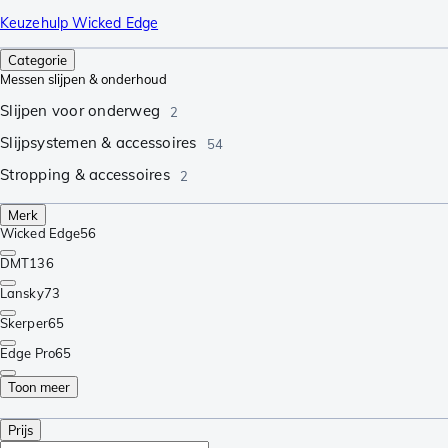
Keuzehulp Wicked Edge
Categorie
Messen slijpen & onderhoud
Slijpen voor onderweg
2
Slijpsystemen & accessoires
54
Stropping & accessoires
2
Merk
Wicked Edge
56
DMT
136
Lansky
73
Skerper
65
Edge Pro
65
Toon meer
Prijs