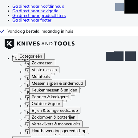
Ga direct naar hoofdinhoud
Ga direct naar navigatie
Ga direct naar productfilters
Ga direct naar footer
Vandaag besteld, maandag in huis
Categorieën
Categorieën
Zakmessen
Zakmessen
Vaste messen
Vaste messen
Multitools
Multitools
Messen slijpen & onderhoud
Messen slijpen & onderhoud
Keukenmessen & snijden
Keukenmessen & snijden
Pannen & kookgerei
Pannen & kookgerei
Outdoor & gear
Outdoor & gear
Bijlen & tuingereedschap
Bijlen & tuingereedschap
Zaklampen & batterijen
Zaklampen & batterijen
Verrekijkers & monoculairs
Verrekijkers & monoculairs
Houtbewerkingsgereedschap
Houtbewerkingsgereedschap