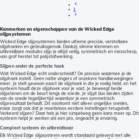
1
Kenmerken en eigenschappen van de Wicked Edge
slijpsystemen
Wicked Edge slijpsystemen bieden ultieme precisie, verstelbare
slijphoeken en gebruiksgemak. Dankzij slimme klemmen en
uitbreidbare modules slijp je altijd veilig, symmetrisch en messcherp,
van grof herstel tot polijstafwerking.
Slijpen onder de perfecte hoek
Wat Wicked Edge echt onderscheidt? De precisie waarmee je de
slijphoek instelt. Geen natte vingers of onzekere handbewegingen
meer. Je stelt gewoon exact de slijphoek in die je nodig hebt, en het
systeem houdt deze slijphoek voor je vast. Je beweegt beide
slijpstenen om de beurt langs de snede. Je slijpt dus bieden zijden
van de snede tegelijkertijd waardoor je een symmetrisch
slijpresultaat behaalt. Dit voorkomt niet alleen ongelijke snedes,
maar zorgt ook dat je moeiteloos eerdere instellingen terugvindt.
Verkeerd slijpen? Daar heb je hier simpelweg geen kans meer op. Dit
systeem helpt je werken als een pro, ongeacht je ervaring.
Compleet systeem én uitbreidbaar
Elk Wicked Edge slijpsysteem wordt standaard geleverd met alle