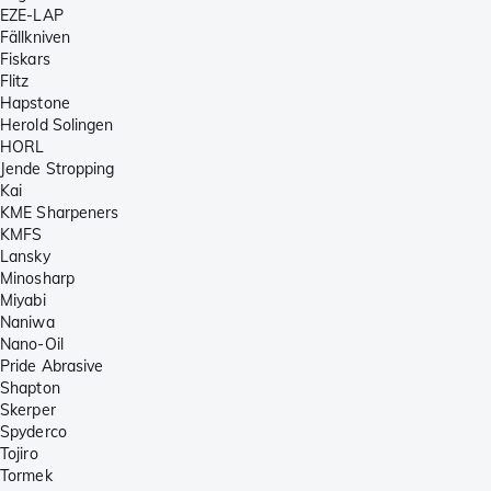
EZE-LAP
Fällkniven
Fiskars
Flitz
Hapstone
Herold Solingen
HORL
Jende Stropping
Kai
KME Sharpeners
KMFS
Lansky
Minosharp
Miyabi
Naniwa
Nano-Oil
Pride Abrasive
Shapton
Skerper
Spyderco
Tojiro
Tormek