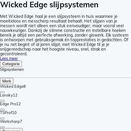
Wicked Edge slijpsystemen
Met Wicked Edge haal je een slijpsysteem in huis waarmee je
moeiteloos en messcherp resultaat behaalt. Het slijpen van je
messen wordt niet alleen een stuk eenvoudiger, maar vooral veel
nauwkeuriger. Dankzij de slimme constructie en instelbare hoeken
bereik je altijd een perfecte afwerking, zonder giswerk. Elk systeem
is ontworpen met gebruiksgemak én topprestaties in gedachten. Of
je nu net begint of al jaren slijpt, met Wicked Edge til je je
snijgereedschap naar het hoogste niveau, snel, strak en
gecontroleerd.
Lees meer
Categorie
Slijpsystemen
Merk
Wicked Edge
8
Lansky
12
Edge Pro
12
TSProf
10
Worksharp
7