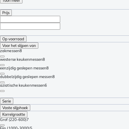
Toon meer
Prijs
Op voorraad
Voor het slijpen van
zakmessen
8
westerse keukenmessen
8
eenzijdig geslepen messen
8
dubbelzijdig geslepen messen
8
aziatische keukenmessen
6
Serie
Vaste slijphoek
Korrelgrootte
Grof (220-600)
7
Fijn (1000-3000)
5