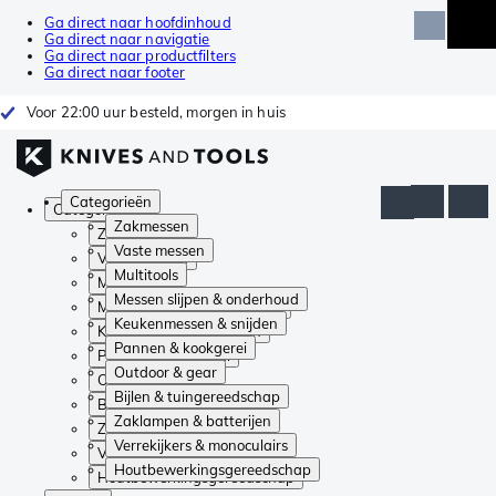
Ga direct naar hoofdinhoud
Ga direct naar navigatie
Ga direct naar productfilters
Ga direct naar footer
Voor 22:00 uur besteld, morgen in huis
Categorieën
Categorieën
Zakmessen
Zakmessen
Vaste messen
Vaste messen
Multitools
Multitools
Messen slijpen & onderhoud
Messen slijpen & onderhoud
Keukenmessen & snijden
Keukenmessen & snijden
Pannen & kookgerei
Pannen & kookgerei
Outdoor & gear
Outdoor & gear
Bijlen & tuingereedschap
Bijlen & tuingereedschap
Zaklampen & batterijen
Zaklampen & batterijen
Verrekijkers & monoculairs
Verrekijkers & monoculairs
Houtbewerkingsgereedschap
Houtbewerkingsgereedschap