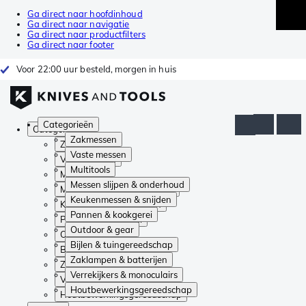
Ga direct naar hoofdinhoud
Ga direct naar navigatie
Ga direct naar productfilters
Ga direct naar footer
Voor 22:00 uur besteld, morgen in huis
Categorieën
Categorieën
Zakmessen
Zakmessen
Vaste messen
Vaste messen
Multitools
Multitools
Messen slijpen & onderhoud
Messen slijpen & onderhoud
Keukenmessen & snijden
Keukenmessen & snijden
Pannen & kookgerei
Pannen & kookgerei
Outdoor & gear
Outdoor & gear
Bijlen & tuingereedschap
Bijlen & tuingereedschap
Zaklampen & batterijen
Zaklampen & batterijen
Verrekijkers & monoculairs
Verrekijkers & monoculairs
Houtbewerkingsgereedschap
Houtbewerkingsgereedschap