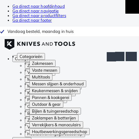
Ga direct naar hoofdinhoud
Ga direct naar navigatie
Ga direct naar productfilters
Ga direct naar footer
Vandaag besteld, maandag in huis
Categorieën
Categorieën
Zakmessen
Zakmessen
Vaste messen
Vaste messen
Multitools
Multitools
Messen slijpen & onderhoud
Messen slijpen & onderhoud
Keukenmessen & snijden
Keukenmessen & snijden
Pannen & kookgerei
Pannen & kookgerei
Outdoor & gear
Outdoor & gear
Bijlen & tuingereedschap
Bijlen & tuingereedschap
Zaklampen & batterijen
Zaklampen & batterijen
Verrekijkers & monoculairs
Verrekijkers & monoculairs
Houtbewerkingsgereedschap
Houtbewerkingsgereedschap