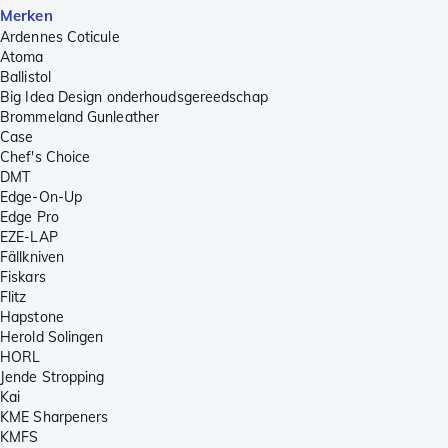
Merken
Ardennes Coticule
Atoma
Ballistol
Big Idea Design onderhoudsgereedschap
Brommeland Gunleather
Case
Chef's Choice
DMT
Edge-On-Up
Edge Pro
EZE-LAP
Fällkniven
Fiskars
Flitz
Hapstone
Herold Solingen
HORL
Jende Stropping
Kai
KME Sharpeners
KMFS