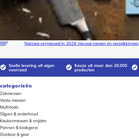
Nieuws
Naniwa vernieuwd in 2024: nieuwe namen en verpakkingen
Snelle levering uit eigen
Keuze uit meer dan 20.000
voorraad
producten
categorieën
Zakmessen
Vaste messen
Multitools
Slijpen & onderhoud
Keukenmessen & snijden
Pannen & kookgerei
Outdoor & gear