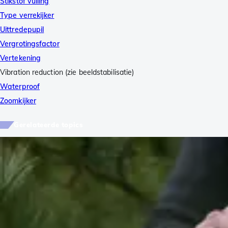
Stikstof vulling
Type verrekijker
Uittredepupil
Vergrotingsfactor
Vertekening
Vibration reduction (zie beeldstabilisatie)
Waterproof
Zoomkijker
Gerelateerde topics