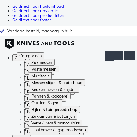
Ga direct naar hoofdinhoud
Ga direct naar navigatie
Ga direct naar productfilters
Ga direct naar footer
Vandaag besteld, maandag in huis
Categorieën
Categorieën
Zakmessen
Zakmessen
Vaste messen
Vaste messen
Multitools
Multitools
Messen slijpen & onderhoud
Messen slijpen & onderhoud
Keukenmessen & snijden
Keukenmessen & snijden
Pannen & kookgerei
Pannen & kookgerei
Outdoor & gear
Outdoor & gear
Bijlen & tuingereedschap
Bijlen & tuingereedschap
Zaklampen & batterijen
Zaklampen & batterijen
Verrekijkers & monoculairs
Verrekijkers & monoculairs
Houtbewerkingsgereedschap
Houtbewerkingsgereedschap