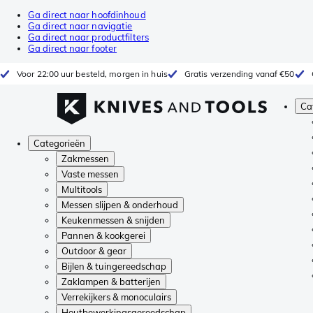
Ga direct naar hoofdinhoud
Ga direct naar navigatie
Ga direct naar productfilters
Ga direct naar footer
Voor 22:00 uur besteld, morgen in huis
Gratis verzending vanaf €50
Ca
Categorieën
Zakmessen
Vaste messen
Multitools
Messen slijpen & onderhoud
Keukenmessen & snijden
Pannen & kookgerei
Outdoor & gear
Bijlen & tuingereedschap
Zaklampen & batterijen
Verrekijkers & monoculairs
Houtbewerkingsgereedschap