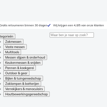
Gratis retourneren binnen 30 dagen
Wij krijgen een 4,8/5 van onze klanten
tegorieën
Zakmessen
Vaste messen
Multitools
Messen slijpen & onderhoud
Keukenmessen & snijden
Pannen & kookgerei
Outdoor & gear
Bijlen & tuingereedschap
Zaklampen & batterijen
Verrekijkers & monoculairs
Houtbewerkingsgereedschap