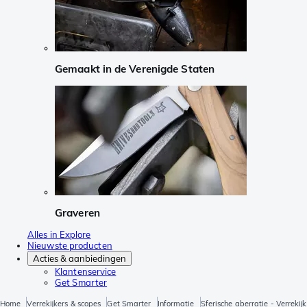
Gemaakt in de Verenigde Staten
Graveren
Alles in Explore
Nieuwste producten
Acties & aanbiedingen
Klantenservice
Get Smarter
Home
Verrekijkers & scopes
Get Smarter
Informatie
Sferische aberratie - Verrekijk