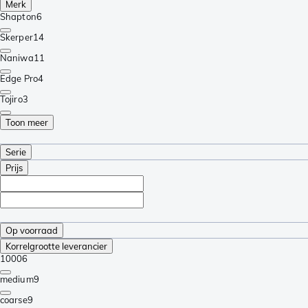
Merk
Shapton
6
Skerper
14
Naniwa
11
Edge Pro
4
Tojiro
3
Toon meer
Serie
Prijs
Op voorraad
Korrelgrootte leverancier
1000
6
medium
9
coarse
9