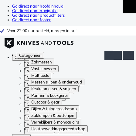
Ga direct naar hoofdinhoud
Ga direct naar navigatie
Ga direct naar productfilters
Ga direct naar footer
Voor 22:00 uur besteld, morgen in huis
Categorieën
Categorieën
Zakmessen
Zakmessen
Vaste messen
Vaste messen
Multitools
Multitools
Messen slijpen & onderhoud
Messen slijpen & onderhoud
Keukenmessen & snijden
Keukenmessen & snijden
Pannen & kookgerei
Pannen & kookgerei
Outdoor & gear
Outdoor & gear
Bijlen & tuingereedschap
Bijlen & tuingereedschap
Zaklampen & batterijen
Zaklampen & batterijen
Verrekijkers & monoculairs
Verrekijkers & monoculairs
Houtbewerkingsgereedschap
Houtbewerkingsgereedschap