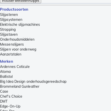
Inclusief wetsteenhulpjes
Productsoorten
Slijpstenen
Slijpsystemen
Elektrische slijpmachines
Stropping
Slijpstaven
Onderhoudsmiddelen
Messenslijpers
Slijpen voor onderweg
Aanzetstalen
Merken
Ardennes Coticule
Atoma
Ballistol
Big Idea Design onderhoudsgereedschap
Brommeland Gunleather
Case
Chef's Choice
DMT
Edge-On-Up