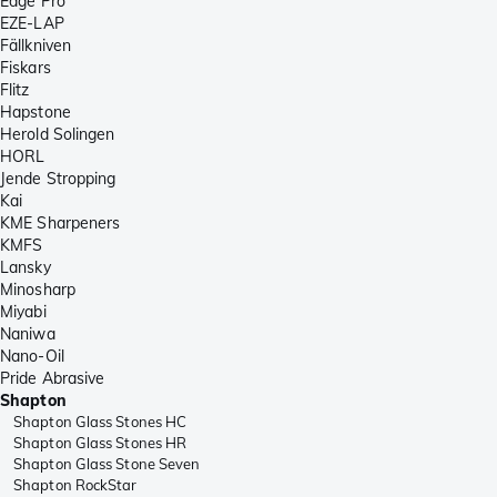
Edge Pro
EZE-LAP
Fällkniven
Fiskars
Flitz
Hapstone
Herold Solingen
HORL
Jende Stropping
Kai
KME Sharpeners
KMFS
Lansky
Minosharp
Miyabi
Naniwa
Nano-Oil
Pride Abrasive
Shapton
Shapton Glass Stones HC
Shapton Glass Stones HR
Shapton Glass Stone Seven
Shapton RockStar