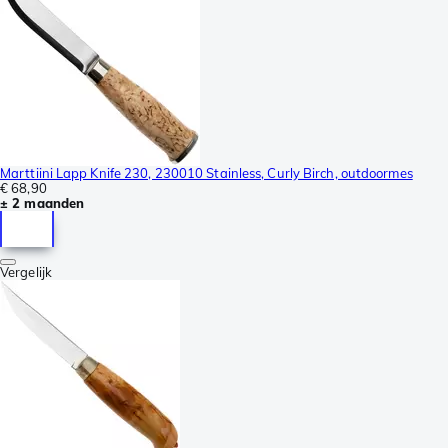
Marttiini Lapp Knife 230, 230010 Stainless, Curly Birch, outdoormes
€ 68,90
± 2 maanden
Vergelijk