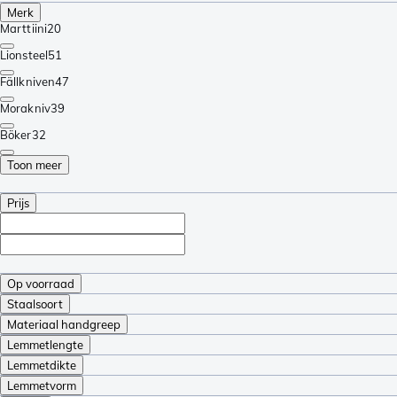
Merk
Marttiini
20
Lionsteel
51
Fällkniven
47
Morakniv
39
Böker
32
Toon meer
Prijs
Op voorraad
Staalsoort
Materiaal handgreep
Lemmetlengte
Lemmetdikte
Lemmetvorm