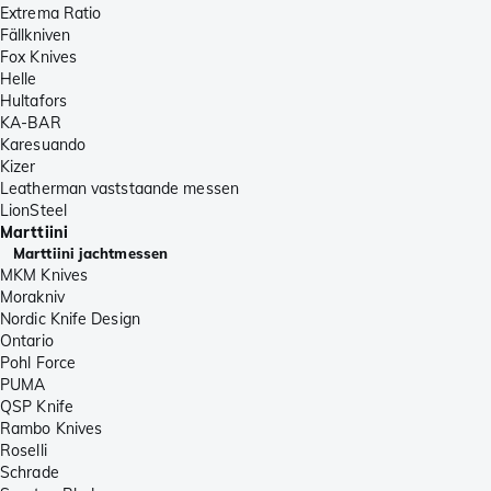
Extrema Ratio
Fällkniven
Fox Knives
Helle
Hultafors
KA-BAR
Karesuando
Kizer
Leatherman vaststaande messen
LionSteel
Marttiini
Marttiini jachtmessen
MKM Knives
Morakniv
Nordic Knife Design
Ontario
Pohl Force
PUMA
QSP Knife
Rambo Knives
Roselli
Schrade