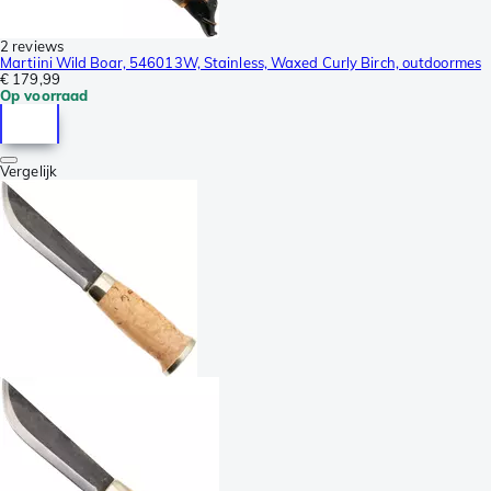
2 reviews
Martiini Wild Boar, 546013W, Stainless, Waxed Curly Birch, outdoormes
€ 179,99
Op voorraad
Vergelijk