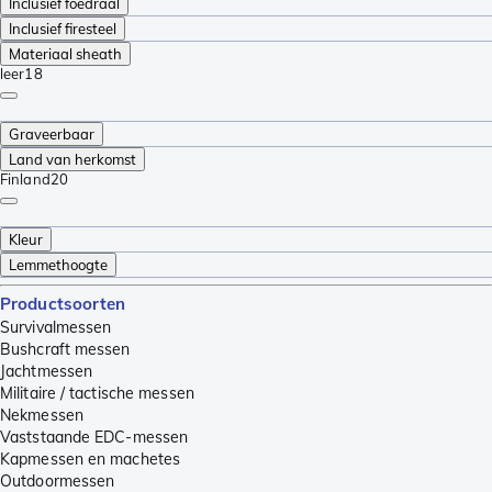
Inclusief foedraal
Inclusief firesteel
Materiaal sheath
leer
18
Graveerbaar
Land van herkomst
Finland
20
Kleur
Lemmethoogte
Productsoorten
Survivalmessen
Bushcraft messen
Jachtmessen
Militaire / tactische messen
Nekmessen
Vaststaande EDC-messen
Kapmessen en machetes
Outdoormessen