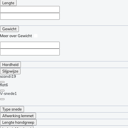
Lengte
Gewicht
Meer over Gewicht
Hardheid
Slijpwijze
scandi
19
flat
6
V-snede
1
Type snede
Afwerking lemmet
Lengte handgreep