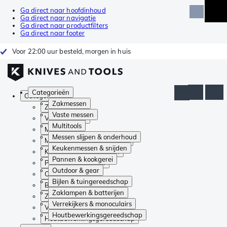
Ga direct naar hoofdinhoud
Ga direct naar navigatie
Ga direct naar productfilters
Ga direct naar footer
Voor 22:00 uur besteld, morgen in huis
Categorieën
Categorieën
Zakmessen
Zakmessen
Vaste messen
Vaste messen
Multitools
Multitools
Messen slijpen & onderhoud
Messen slijpen & onderhoud
Keukenmessen & snijden
Keukenmessen & snijden
Pannen & kookgerei
Pannen & kookgerei
Outdoor & gear
Outdoor & gear
Bijlen & tuingereedschap
Bijlen & tuingereedschap
Zaklampen & batterijen
Zaklampen & batterijen
Verrekijkers & monoculairs
Verrekijkers & monoculairs
Houtbewerkingsgereedschap
Houtbewerkingsgereedschap