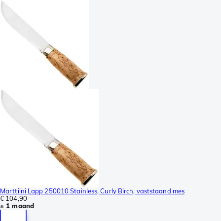
Marttiini Lapp 250010 Stainless, Curly Birch, vaststaand mes
€ 104,90
± 1 maand