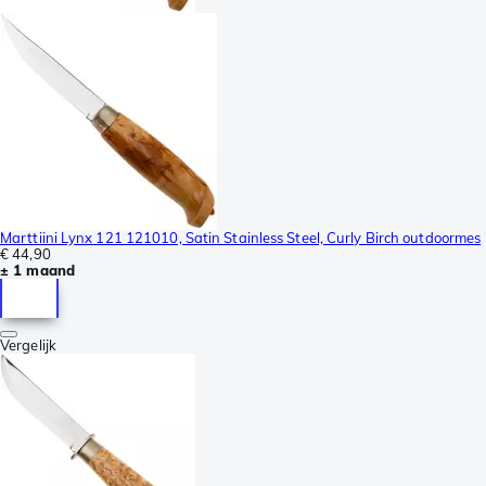
Marttiini Lynx 121 121010, Satin Stainless Steel, Curly Birch outdoormes
€ 44,90
± 1 maand
Vergelijk