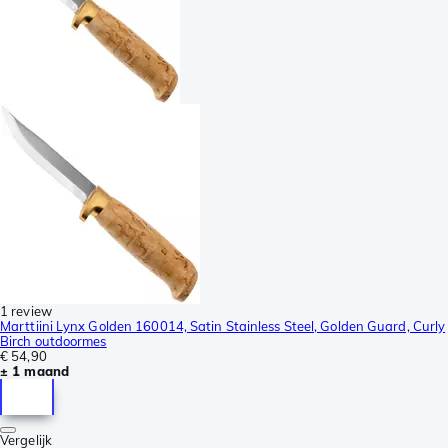
1 review
Marttiini Lynx Golden 160014, Satin Stainless Steel, Golden Guard, Curly
Birch outdoormes
€ 54,90
± 1 maand
Vergelijk