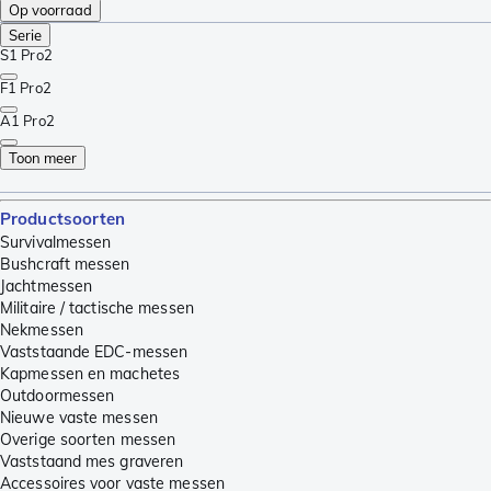
Op voorraad
Serie
S1 Pro
2
F1 Pro
2
A1 Pro
2
Toon meer
Productsoorten
Survivalmessen
Bushcraft messen
Jachtmessen
Militaire / tactische messen
Nekmessen
Vaststaande EDC-messen
Kapmessen en machetes
Outdoormessen
Nieuwe vaste messen
Overige soorten messen
Vaststaand mes graveren
Accessoires voor vaste messen