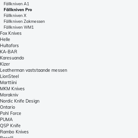
Fällkniven A1
Fällkniven Pro
Fällkniven X
Fällkniven Zakmessen
Fällkniven WM1
Fox Knives
Helle
Hultafors
KA-BAR
Karesuando
Kizer
Leatherman vaststaande messen
LionSteel
Marttiini
MKM Knives
Morakniv
Nordic Knife Design
Ontario
Pohl Force
PUMA
QSP Knife
Rambo Knives
Roselli