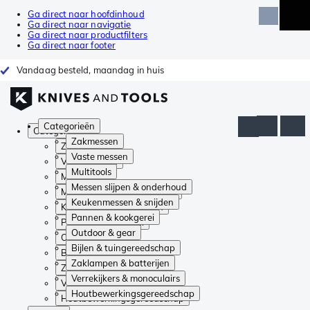
Ga direct naar hoofdinhoud
Ga direct naar navigatie
Ga direct naar productfilters
Ga direct naar footer
Vandaag besteld, maandag in huis
Categorieën
Categorieën
Zakmessen
Zakmessen
Vaste messen
Vaste messen
Multitools
Multitools
Messen slijpen & onderhoud
Messen slijpen & onderhoud
Keukenmessen & snijden
Keukenmessen & snijden
Pannen & kookgerei
Pannen & kookgerei
Outdoor & gear
Outdoor & gear
Bijlen & tuingereedschap
Bijlen & tuingereedschap
Zaklampen & batterijen
Zaklampen & batterijen
Verrekijkers & monoculairs
Verrekijkers & monoculairs
Houtbewerkingsgereedschap
Houtbewerkingsgereedschap