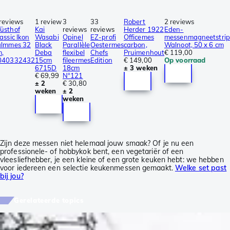
reviews
1 review
3
33
Robert
2 reviews
üsthof
Kai
reviews
reviews
Herder 1922
Eden-
assic Ikon
Wasabi
Opinel
EZ-profi
Officemes
messenmagneetstrip
almmes 32
Black
Parallèle
Oestermes
carbon,
Walnoot, 50 x 6 cm
m,
Deba
flexibel
Chefs
Pruimenhout
€ 119,00
040332432
15cm
fileermes
Edition
€ 149,00
Op voorraad
6715D
18cm
± 3 weken
€ 69,99
N°121
± 2
€ 30,80
weken
± 2
weken
Zijn deze messen niet helemaal jouw smaak? Of je nu een
professionele- of hobbykok bent, een vegetariër of een
vleesliefhebber, je een kleine of een grote keuken hebt: we hebben
voor iedereen een selectie keukenmessen gemaakt.
Welke set past
bij jou?
Gerelateerde topics