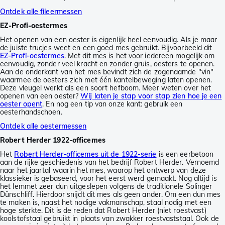
Ontdek alle fileermessen
EZ-Profi-oestermes
Het openen van een oester is eigenlijk heel eenvoudig. Als je maar
de juiste trucjes weet en een goed mes gebruikt. Bijvoorbeeld dit
EZ-Profi-oestermes
. Met dit mes is het voor iedereen mogelijk om
eenvoudig, zonder veel kracht en zonder gruis, oesters te openen.
Aan de onderkant van het mes bevindt zich de zogenaamde "vin"
waarmee de oesters zich met één kantelbeweging laten openen.
Deze vleugel werkt als een soort hefboom. Meer weten over het
openen van een oester?
Wij laten je stap voor stap zien hoe je een
oester opent
. En nog een tip van onze kant: gebruik een
oesterhandschoen.
Ontdek alle oestermessen
Robert Herder 1922-officemes
Het
Robert Herder-officemes uit de 1922-serie
is een eerbetoon
aan de rijke geschiedenis van het bedrijf Robert Herder. Vernoemd
naar het jaartal waarin het mes, waarop het ontwerp van deze
klassieker is gebaseerd, voor het eerst werd gemaakt. Nog altijd is
het lemmet zeer dun uitgeslepen volgens de traditionele Solinger
Dünschliff. Hierdoor snijdt dit mes als geen ander. Om een dun mes
te maken is, naast het nodige vakmanschap, staal nodig met een
hoge sterkte. Dit is de reden dat Robert Herder (niet roestvast)
koolstofstaal gebruikt in plaats van zwakker roestvaststaal. Ook de