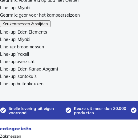
Gearmix: voorbereid op pad met Gerber
Line-up: Miyabi
Gearmix: gear voor het kampeerseizoen
Keukenmessen & snijden
Line-up: Eden Elements
Line-up: Miyabi
Line up: broodmessen
Line-up: Yaxell
Line-up overzicht
Line-up: Eden Kanso Aogami
Line-up: santoku's
Line-up buitenkeuken
Snelle levering uit eigen
Keuze uit meer dan 20.000
voorraad
producten
categorieën
Zakmessen