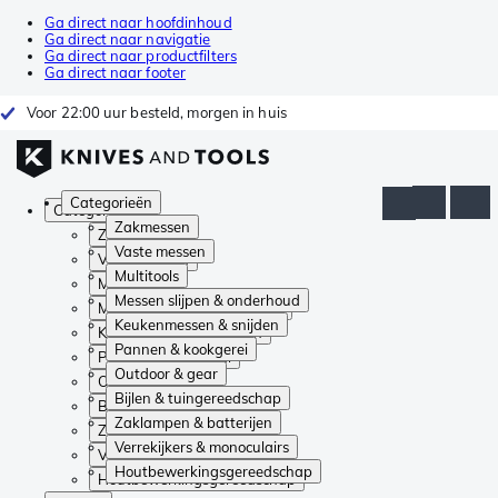
Ga direct naar hoofdinhoud
Ga direct naar navigatie
Ga direct naar productfilters
Ga direct naar footer
Voor 22:00 uur besteld, morgen in huis
Categorieën
Categorieën
Zakmessen
Zakmessen
Vaste messen
Vaste messen
Multitools
Multitools
Messen slijpen & onderhoud
Messen slijpen & onderhoud
Keukenmessen & snijden
Keukenmessen & snijden
Pannen & kookgerei
Pannen & kookgerei
Outdoor & gear
Outdoor & gear
Bijlen & tuingereedschap
Bijlen & tuingereedschap
Zaklampen & batterijen
Zaklampen & batterijen
Verrekijkers & monoculairs
Verrekijkers & monoculairs
Houtbewerkingsgereedschap
Houtbewerkingsgereedschap