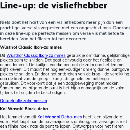
Line-up: de visliefhebber
Niets doet het hart van een visliefhebbers meer pijn dan een
prachtige, verse vis verpesten met een ongeschikt mes. Daarom
in deze line-up de perfecte messen om verse vis met liefde te
bereiden. Van het fileren tot het decoreren.
Wüsthof Classic Ikon-zalmmes
Dit
Wüsthof Classic Ikon-zalmmes
gebruik je om dunne, gelijkmatige
plakjes zalm te snijden. Dat gaat eenvoudig door het flexibele en
dunne lemmet. De kuiltjes voorkomen dat de zalm aan het lemmet
blijft kleven. Dit maakt het nog eenvoudiger om erg dunne, puntgave
plakjes te snijden. En door het ontbreken van de krop - de verdikking
aan de kant van de greep - kun je de gehele lemmetlengte
gebruiken. Dit voorkomt dat je een zaagbeweging moet maken.
Samen met de afgeronde punt is het bijna onmogelijk om de zalm
tijdens het snijden te beschadigen.
Ontdek alle zalmmessen
Kai Wasabi Black-deba
Het lemmet van dit
Kai Wasabi Deba-mes
heeft een bijzondere
vorm. Het loopt aan de bovenzijde iets omhoog, om vervolgens met
een flinke hoek naar de punt te lopen. Ontworpen voor het fileren