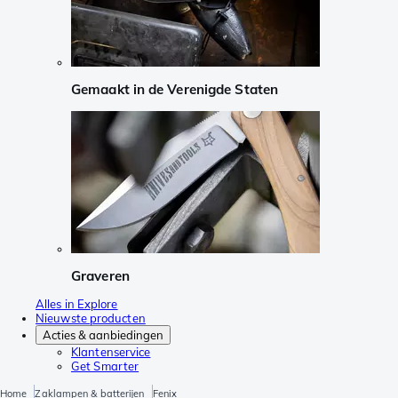
Gemaakt in de Verenigde Staten
Graveren
Alles in Explore
Nieuwste producten
Acties & aanbiedingen
Klantenservice
Get Smarter
Home
Zaklampen & batterijen
Fenix