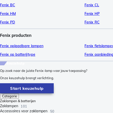
Fenix BC
Fenix CL
Fenix HM
Fenix HP
Fenix PD
Fenix RC
Fenix producten
Fenix oplaadbare lampen
Fenix fietslampe
Fenix op batterijtype
Fenix aanbiedin
keuzehulp
Op zoek naar de juiste Fenix-lamp voor jouw toepassing?
Onze keuzehulp brengt verlichting.
Start keuzehulp
Categorie
Zaklampen & batterijen
Zaklampen
101
Accessoires voor zaklampen
50