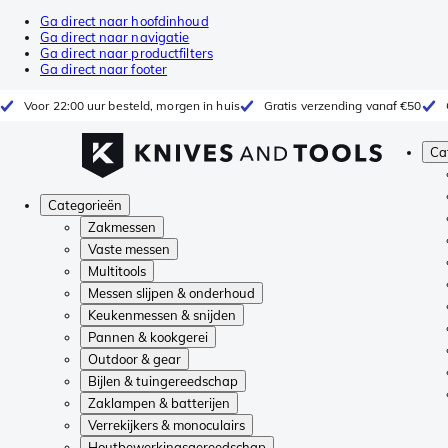
Ga direct naar hoofdinhoud
Ga direct naar navigatie
Ga direct naar productfilters
Ga direct naar footer
Voor 22:00 uur besteld, morgen in huis
Gratis verzending vanaf €50
Ca
Categorieën
Zakmessen
Vaste messen
Multitools
Messen slijpen & onderhoud
Keukenmessen & snijden
Pannen & kookgerei
Outdoor & gear
Bijlen & tuingereedschap
Zaklampen & batterijen
Verrekijkers & monoculairs
Houtbewerkingsgereedschap