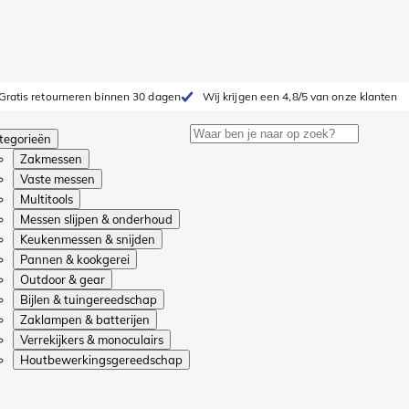
Gratis retourneren binnen 30 dagen
Wij krijgen een 4,8/5 van onze klanten
tegorieën
Zakmessen
Vaste messen
Multitools
Messen slijpen & onderhoud
Keukenmessen & snijden
Pannen & kookgerei
Outdoor & gear
Bijlen & tuingereedschap
Zaklampen & batterijen
Verrekijkers & monoculairs
Houtbewerkingsgereedschap