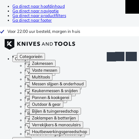
Ga direct naar hoofdinhoud
Ga direct naar navigatie
Ga direct naar productfilters
Ga direct naar footer
Voor 22:00 uur besteld, morgen in huis
Categorieën
Categorieën
Zakmessen
Zakmessen
Vaste messen
Vaste messen
Multitools
Multitools
Messen slijpen & onderhoud
Messen slijpen & onderhoud
Keukenmessen & snijden
Keukenmessen & snijden
Pannen & kookgerei
Pannen & kookgerei
Outdoor & gear
Outdoor & gear
Bijlen & tuingereedschap
Bijlen & tuingereedschap
Zaklampen & batterijen
Zaklampen & batterijen
Verrekijkers & monoculairs
Verrekijkers & monoculairs
Houtbewerkingsgereedschap
Houtbewerkingsgereedschap