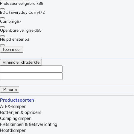
Professioneel gebruik
88
EDC (Everyday Carry)
72
Camping
67
Openbare veiligheid
55
Hulpdiensten
53
Toon meer
Minimale lichtsterkte
IP-norm
Productsoorten
ATEX-lampen
Batterijen & opladers
Campinglampen
Fietslampen & fietsverlichting
Hoofdlampen