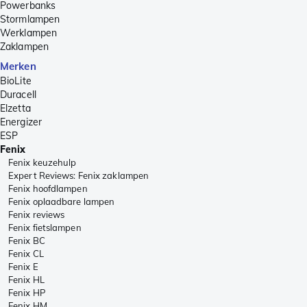
Powerbanks
Stormlampen
Werklampen
Zaklampen
Merken
BioLite
Duracell
Elzetta
Energizer
ESP
Fenix
Fenix keuzehulp
Expert Reviews: Fenix zaklampen
Fenix hoofdlampen
Fenix oplaadbare lampen
Fenix reviews
Fenix fietslampen
Fenix BC
Fenix CL
Fenix E
Fenix HL
Fenix HP
Fenix HM