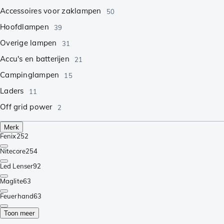
Accessoires voor zaklampen
50
Hoofdlampen
39
Overige lampen
31
Accu's en batterijen
21
Campinglampen
15
Laders
11
Off grid power
2
Merk
Fenix
252
Nitecore
254
Led Lenser
92
Maglite
63
Feuerhand
63
Toon meer