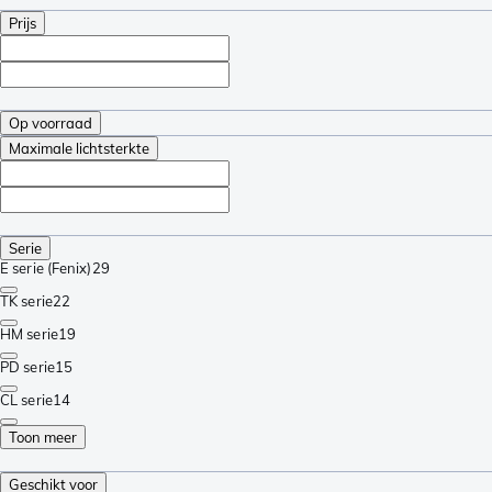
Prijs
Op voorraad
Maximale lichtsterkte
Serie
E serie (Fenix)
29
TK serie
22
HM serie
19
PD serie
15
CL serie
14
Toon meer
Geschikt voor