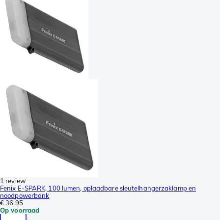
1 review
Fenix E-SPARK, 100 lumen, oplaadbare sleutelhangerzaklamp en
noodpowerbank
€ 36,95
Op voorraad