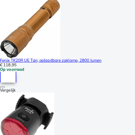
Fenix TK20R UE Tan, oplaadbare zaklamp, 2800 lumen
€ 118,95
Op voorraad
Vergelijk