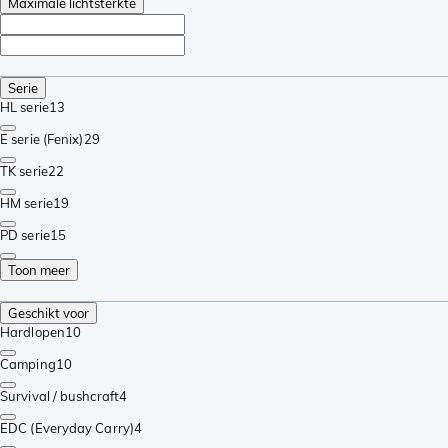
Maximale lichtsterkte
Serie
HL serie
13
E serie (Fenix)
29
TK serie
22
HM serie
19
PD serie
15
Toon meer
Geschikt voor
Hardlopen
10
Camping
10
Survival / bushcraft
4
EDC (Everyday Carry)
4