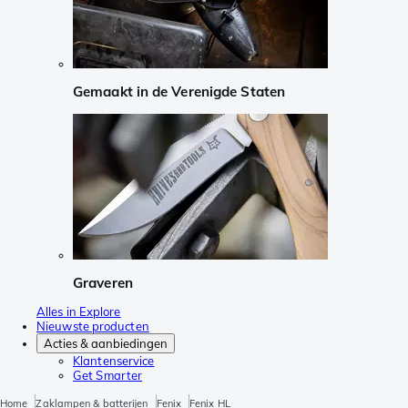
Gemaakt in de Verenigde Staten
Graveren
Alles in Explore
Nieuwste producten
Acties & aanbiedingen
Klantenservice
Get Smarter
Home
Zaklampen & batterijen
Fenix
Fenix HL