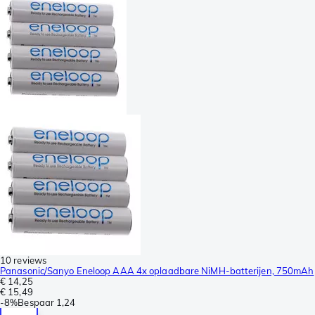
10 reviews
Panasonic/Sanyo Eneloop AAA 4x oplaadbare NiMH-batterijen, 750mAh
€ 14,25
€ 15,49
-
8%
Bespaar
1,24