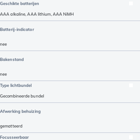
Geschikte batterijen
AAA alkaline
,
AAA lithium
,
AAA NiMH
Batterij-indicator
nee
Bakenstand
nee
Type lichtbundel
Gecombineerde bundel
Afwerking behuizing
gematteerd
Focusseerbaar