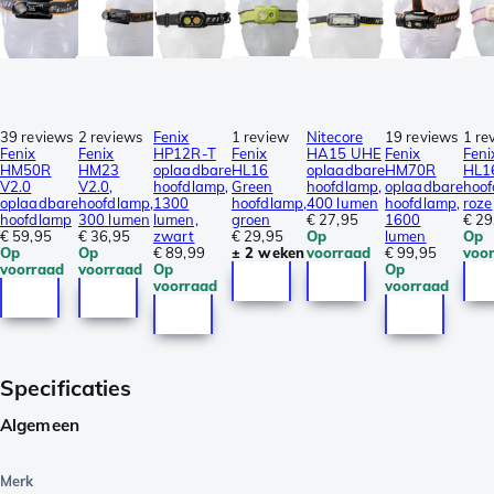
39 reviews
2 reviews
Fenix
1 review
Nitecore
19 reviews
1 re
Fenix
Fenix
HP12R-T
Fenix
HA15 UHE
Fenix
Feni
HM50R
HM23
oplaadbare
HL16
oplaadbare
HM70R
HL1
V2.0
V2.0,
hoofdlamp,
Green
hoofdlamp,
oplaadbare
hoof
oplaadbare
hoofdlamp,
1300
hoofdlamp,
400 lumen
hoofdlamp,
roze
hoofdlamp
300 lumen
lumen,
groen
€ 27,95
1600
€ 29
€ 59,95
€ 36,95
zwart
€ 29,95
Op
lumen
Op
Op
Op
€ 89,99
± 2 weken
voorraad
€ 99,95
voo
voorraad
voorraad
Op
Op
voorraad
voorraad
Specificaties
Algemeen
Merk