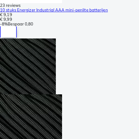
23 reviews
10 stuks Energizer Industrial AAA mini-penlite batterijen
€ 9,19
€ 9,99
-
8%
Bespaar
0,80