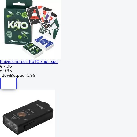
Knivesandtools KaTO kaartspel
€ 7,96
€ 9,95
-
20%
Bespaar
1,99