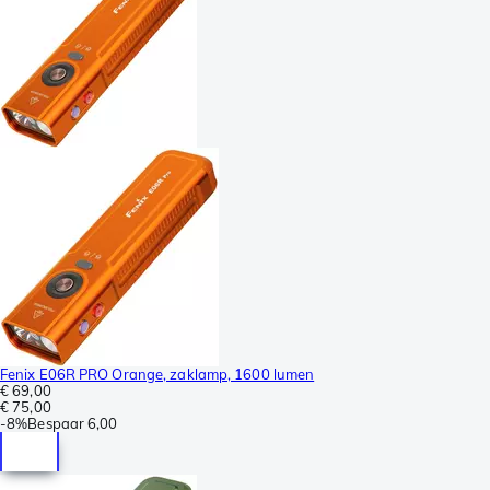
Fenix E06R PRO Orange, zaklamp, 1600 lumen
€ 69,00
€ 75,00
-
8%
Bespaar
6,00