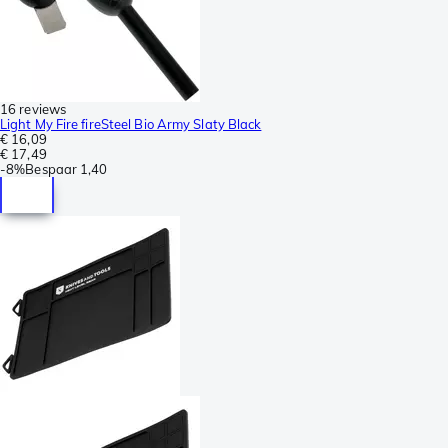
16 reviews
Light My Fire fireSteel Bio Army Slaty Black
€ 16,09
€ 17,49
-
8%
Bespaar
1,40