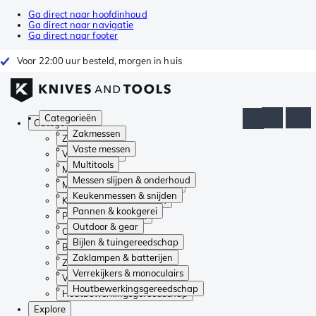
Ga direct naar hoofdinhoud
Ga direct naar navigatie
Ga direct naar footer
Voor 22:00 uur besteld, morgen in huis
Categorieën
Categorieën
Zakmessen
Zakmessen
Vaste messen
Vaste messen
Multitools
Multitools
Messen slijpen & onderhoud
Messen slijpen & onderhoud
Keukenmessen & snijden
Keukenmessen & snijden
Pannen & kookgerei
Pannen & kookgerei
Outdoor & gear
Outdoor & gear
Bijlen & tuingereedschap
Bijlen & tuingereedschap
Zaklampen & batterijen
Zaklampen & batterijen
Verrekijkers & monoculairs
Verrekijkers & monoculairs
Houtbewerkingsgereedschap
Houtbewerkingsgereedschap
Explore