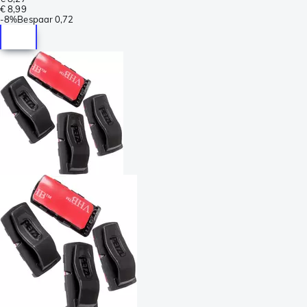
€ 8,99
-
8%
Bespaar
0,72