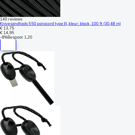
140 reviews
Knivesandtools 550 paracord type III, kleur: black, 100 ft (30,48 m)
€ 13,75
€ 14,95
-
8%
Bespaar
1,20