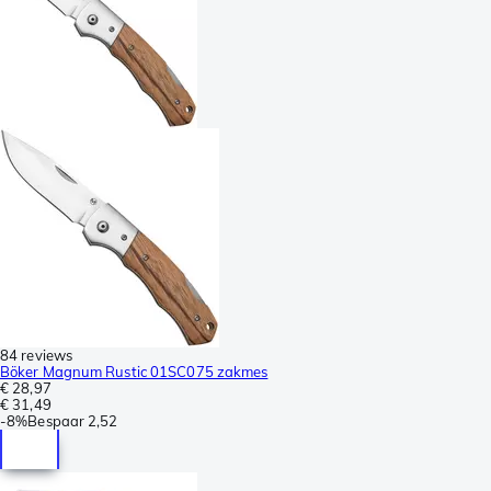
84 reviews
Böker Magnum Rustic 01SC075 zakmes
€ 28,97
€ 31,49
-
8%
Bespaar
2,52