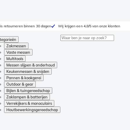
is retourneren binnen 30 dagen
Wij krijgen een 4,8/5 van onze klanten
tegorieën
Zakmessen
Vaste messen
Multitools
Messen slijpen & onderhoud
Keukenmessen & snijden
Pannen & kookgerei
Outdoor & gear
Bijlen & tuingereedschap
Zaklampen & batterijen
Verrekijkers & monoculairs
Houtbewerkingsgereedschap