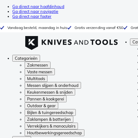
Ga direct naar hoofdinhoud
Ga direct naar navigatie
Ga direct naar footer
Vandaag besteld, maandag in huis
Gratis verzending vanaf €50
Grat
Ca
Categorieën
Zakmessen
Vaste messen
Multitools
Messen slijpen & onderhoud
Keukenmessen & snijden
Pannen & kookgerei
Outdoor & gear
Bijlen & tuingereedschap
Zaklampen & batterijen
Verrekijkers & monoculairs
Houtbewerkingsgereedschap