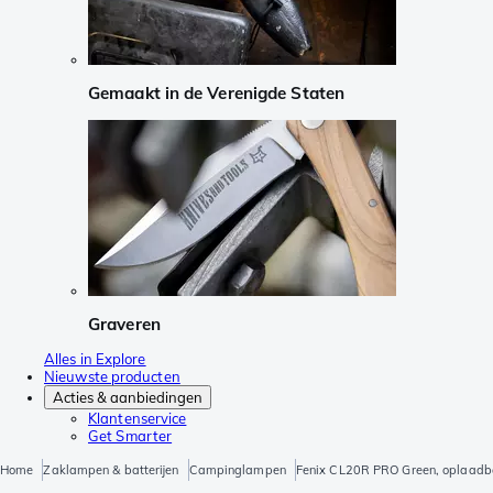
Gemaakt in de Verenigde Staten
Graveren
Alles in Explore
Nieuwste producten
Acties & aanbiedingen
Klantenservice
Get Smarter
Home
Zaklampen & batterijen
Campinglampen
Fenix CL20R PRO Green, oplaad