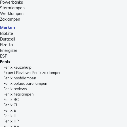
Powerbanks
Stormlampen
Werklampen
Zaklampen
Merken
BioLite
Duracell
Elzetta
Energizer
ESP
Fenix
Fenix keuzehulp
Expert Reviews: Fenix zaklampen
Fenix hoofdlampen
Fenix oplaadbare lampen
Fenix reviews
Fenix fietslampen
Fenix BC
Fenix CL
Fenix E
Fenix HL
Fenix HP
Fenix HM