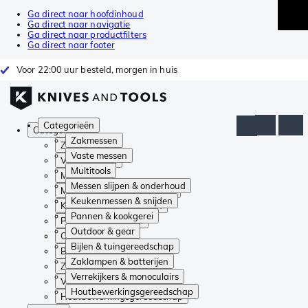
Ga direct naar hoofdinhoud
Ga direct naar navigatie
Ga direct naar productfilters
Ga direct naar footer
Voor 22:00 uur besteld, morgen in huis
Categorieën
Categorieën
Zakmessen
Zakmessen
Vaste messen
Vaste messen
Multitools
Multitools
Messen slijpen & onderhoud
Messen slijpen & onderhoud
Keukenmessen & snijden
Keukenmessen & snijden
Pannen & kookgerei
Pannen & kookgerei
Outdoor & gear
Outdoor & gear
Bijlen & tuingereedschap
Bijlen & tuingereedschap
Zaklampen & batterijen
Zaklampen & batterijen
Verrekijkers & monoculairs
Verrekijkers & monoculairs
Houtbewerkingsgereedschap
Houtbewerkingsgereedschap