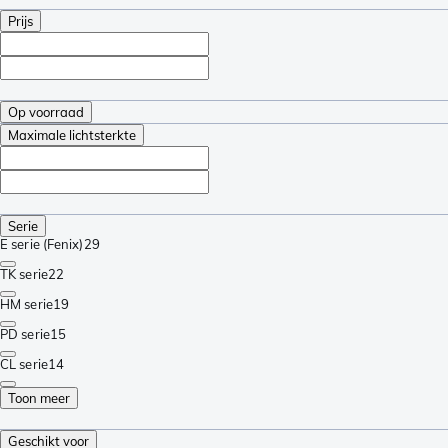
Prijs
Op voorraad
Maximale lichtsterkte
Serie
E serie (Fenix)
29
TK serie
22
HM serie
19
PD serie
15
CL serie
14
Toon meer
Geschikt voor