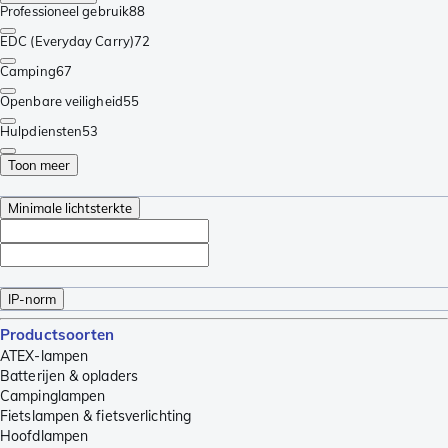
Professioneel gebruik
88
EDC (Everyday Carry)
72
Camping
67
Openbare veiligheid
55
Hulpdiensten
53
Toon meer
Minimale lichtsterkte
IP-norm
Productsoorten
ATEX-lampen
Batterijen & opladers
Campinglampen
Fietslampen & fietsverlichting
Hoofdlampen