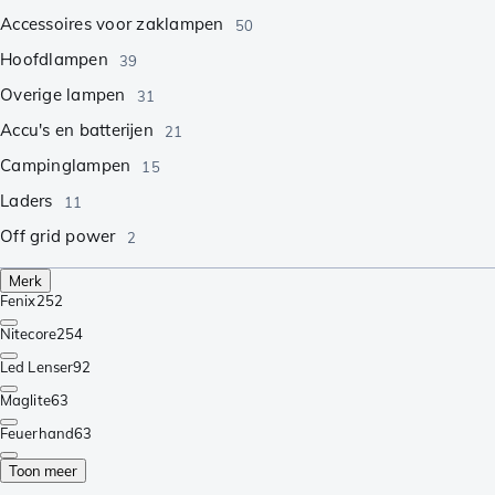
Accessoires voor zaklampen
50
Hoofdlampen
39
Overige lampen
31
Accu's en batterijen
21
Campinglampen
15
Laders
11
Off grid power
2
Merk
Fenix
252
Nitecore
254
Led Lenser
92
Maglite
63
Feuerhand
63
Toon meer