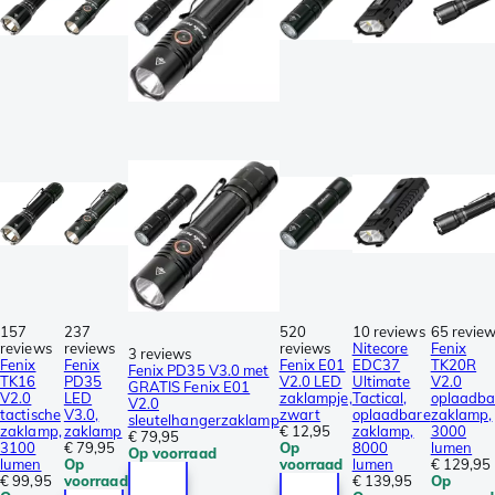
157
237
520
10 reviews
65 revie
reviews
reviews
reviews
Nitecore
Fenix
3 reviews
Fenix
Fenix
Fenix E01
EDC37
TK20R
Fenix PD35 V3.0 met
TK16
PD35
V2.0 LED
Ultimate
V2.0
GRATIS Fenix E01
V2.0
LED
zaklampje,
Tactical,
oplaadba
V2.0
tactische
V3.0,
zwart
oplaadbare
zaklamp,
sleutelhangerzaklamp
zaklamp,
zaklamp
€ 12,95
zaklamp,
3000
€ 79,95
3100
€ 79,95
Op
8000
lumen
Op voorraad
lumen
Op
voorraad
lumen
€ 129,95
€ 99,95
voorraad
€ 139,95
Op