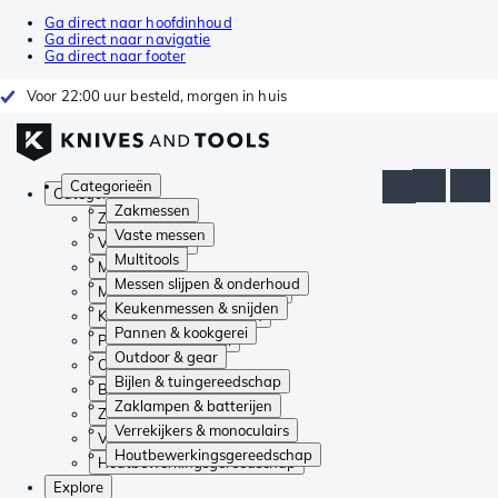
Ga direct naar hoofdinhoud
Ga direct naar navigatie
Ga direct naar footer
Voor 22:00 uur besteld, morgen in huis
Categorieën
Categorieën
Zakmessen
Zakmessen
Vaste messen
Vaste messen
Multitools
Multitools
Messen slijpen & onderhoud
Messen slijpen & onderhoud
Keukenmessen & snijden
Keukenmessen & snijden
Pannen & kookgerei
Pannen & kookgerei
Outdoor & gear
Outdoor & gear
Bijlen & tuingereedschap
Bijlen & tuingereedschap
Zaklampen & batterijen
Zaklampen & batterijen
Verrekijkers & monoculairs
Verrekijkers & monoculairs
Houtbewerkingsgereedschap
Houtbewerkingsgereedschap
Explore