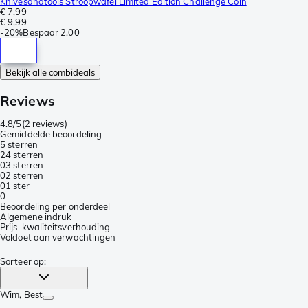
Knivesandtools Stroopwafel Limited Edition Challenge Coin
€ 7,99
€ 9,99
-
20%
Bespaar
2,00
Bekijk alle combideals
Reviews
4.8/5
(
2 reviews
)
Gemiddelde beoordeling
5 sterren
2
4 sterren
0
3 sterren
0
2 sterren
0
1 ster
0
Beoordeling per onderdeel
Algemene indruk
Prijs-kwaliteitsverhouding
Voldoet aan verwachtingen
Sorteer op
:
Wim
, Best