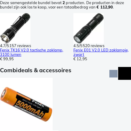
Deze samengestelde bundel bevat
2
producten. De producten in deze
bundel zijn ook los te koop, voor een totaalbedrag van
€ 112,90
.
4.7/5
157 reviews
4.5/5
520 reviews
Fenix TK16 V2.0 tactische zaklamp,
Fenix E01 V2.0 LED zaklampje,
3100 lumen
zwart
€ 99,95
€ 12,95
Combideals & accessoires