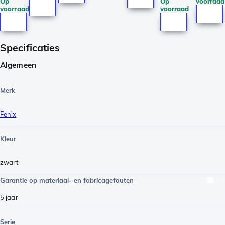
Op
Op
voorraad
voorraad
voorraad
Specificaties
Algemeen
Merk
Fenix
Kleur
zwart
Garantie op materiaal- en fabricagefouten
5 jaar
Serie