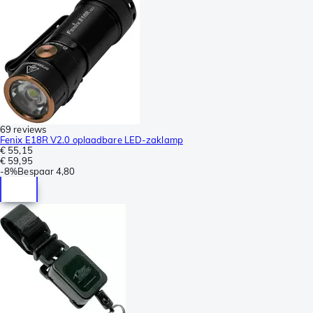
69 reviews
Fenix E18R V2.0 oplaadbare LED-zaklamp
€ 55,15
€ 59,95
-
8%
Bespaar
4,80