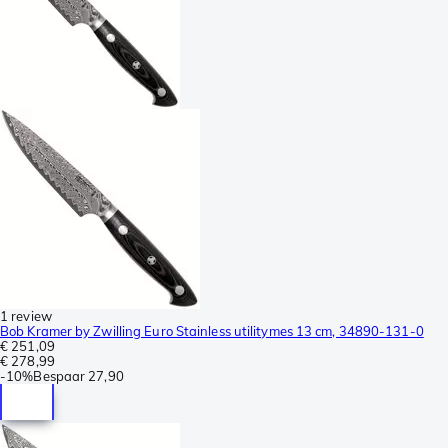
1 review
Bob Kramer by Zwilling Euro Stainless utilitymes 13 cm, 34890-131-0
€ 251,09
€ 278,99
-
10%
Bespaar
27,90