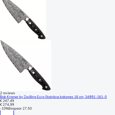
2 reviews
Bob Kramer by Zwilling Euro Stainless koksmes 16 cm, 34891-161-0
€ 247,49
€ 274,99
-
10%
Bespaar
27,50