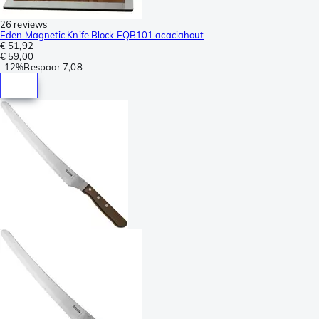
26 reviews
Eden Magnetic Knife Block EQB101 acaciahout
€ 51,92
€ 59,00
-
12%
Bespaar
7,08