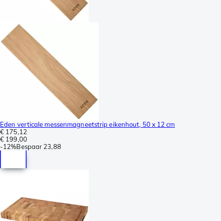
Eden verticale messenmagneetstrip eikenhout, 50 x 12 cm
€ 175,12
€ 199,00
-
12%
Bespaar
23,88