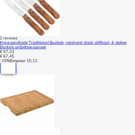
2 reviews
Knivesandtools Traditional Buckels, roestvast staal, olijfhout, 4-delige
Buckels ontbijtmessenset
€ 57,33
€ 67,45
-
15%
Bespaar
10,12