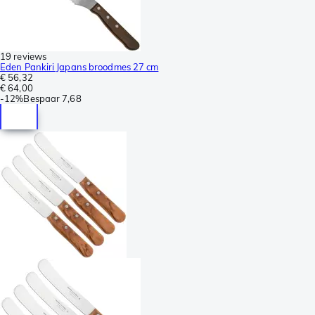
19 reviews
Eden Pankiri Japans broodmes 27 cm
€ 56,32
€ 64,00
-
12%
Bespaar
7,68