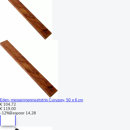
Eden-messenmagneetstrip Curupay, 50 x 6 cm
€ 104,72
€ 119,00
-
12%
Bespaar
14,28