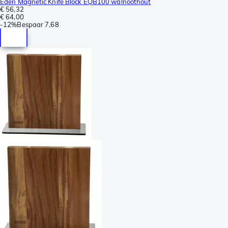
Eden Magnetic Knife Block EQB100 walnoothout
€ 56,32
€ 64,00
-
12%
Bespaar
7,68