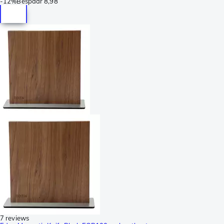
-
12%
Bespaar
8,98
7 reviews