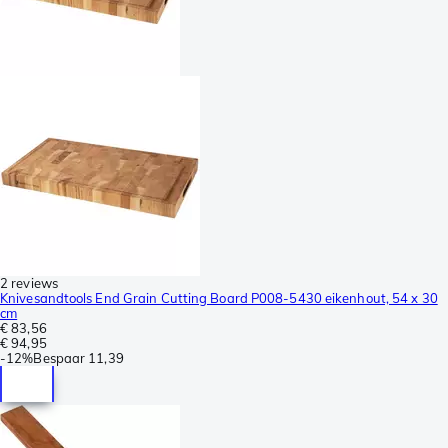
2 reviews
Knivesandtools End Grain Cutting Board P008-5430 eikenhout, 54 x 30
cm
€ 83,56
€ 94,95
-
12%
Bespaar
11,39