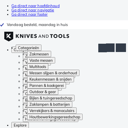
Ga direct naar hoofdinhoud
Ga direct naar navigatie
Ga direct naar footer
Vandaag besteld, maandag in huis
Categorieën
Categorieën
Zakmessen
Zakmessen
Vaste messen
Vaste messen
Multitools
Multitools
Messen slijpen & onderhoud
Messen slijpen & onderhoud
Keukenmessen & snijden
Keukenmessen & snijden
Pannen & kookgerei
Pannen & kookgerei
Outdoor & gear
Outdoor & gear
Bijlen & tuingereedschap
Bijlen & tuingereedschap
Zaklampen & batterijen
Zaklampen & batterijen
Verrekijkers & monoculairs
Verrekijkers & monoculairs
Houtbewerkingsgereedschap
Houtbewerkingsgereedschap
Explore