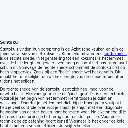
Santoku
Santoku's vinden hun oorsprong in de Aziatische keuken en zijn de
Japanse versie van het koksmes. Kenmerkend voor een
santokumes
is de rechte snede. In tegenstelling tot een koksmes is het lemmet
over de hele lengte ongeveer even hoog en loopt het pas bij de punt
schuin af. Vanwege de rechte snede schommelt de santoku niet op
het snijoppervlak. Zoals bij een "bolle" snede wél het geval is. Dit
maakt het makkelijker om de hele lengte van de snede te benutten
tijdens het snijden.
De rechte snede van de santoku leent zich heel mooi voor de
duwtechniek. Hiervoor gebruik je de 'pinch grip'. Dit is een techniek
waarbij je het begin van het lemmet klemt tussen je duim en
wijsvinger. Doordat je het lemmet dichtbij de handgreep vastpakt
heb je veel controle over wat je snijdt. Je snijdt met een diagonale
beweging van achter-boven naar beneden-voor. Na elke snede til je
het mes op en breng je het terug naar de startpositie. Voor deze
techniek geldt: oefening baart kunst! Wanneer je het onder de knie
hebt is het een van de efficiëntste snijtechnieken.