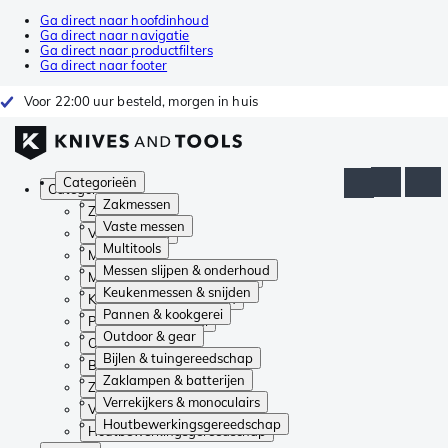
Ga direct naar hoofdinhoud
Ga direct naar navigatie
Ga direct naar productfilters
Ga direct naar footer
Voor 22:00 uur besteld, morgen in huis
Categorieën
Categorieën
Zakmessen
Zakmessen
Vaste messen
Vaste messen
Multitools
Multitools
Messen slijpen & onderhoud
Messen slijpen & onderhoud
Keukenmessen & snijden
Keukenmessen & snijden
Pannen & kookgerei
Pannen & kookgerei
Outdoor & gear
Outdoor & gear
Bijlen & tuingereedschap
Bijlen & tuingereedschap
Zaklampen & batterijen
Zaklampen & batterijen
Verrekijkers & monoculairs
Verrekijkers & monoculairs
Houtbewerkingsgereedschap
Houtbewerkingsgereedschap