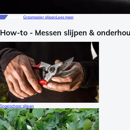
How-to
Grasmaaier slijpen
Lees meer
How-to
-
Messen slijpen & onderho
Snoeischaar slijpen