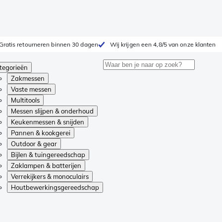
Gratis retourneren binnen 30 dagen
Wij krijgen een 4,8/5 van onze klanten
tegorieën
Zakmessen
Vaste messen
Multitools
Messen slijpen & onderhoud
Keukenmessen & snijden
Pannen & kookgerei
Outdoor & gear
Bijlen & tuingereedschap
Zaklampen & batterijen
Verrekijkers & monoculairs
Houtbewerkingsgereedschap