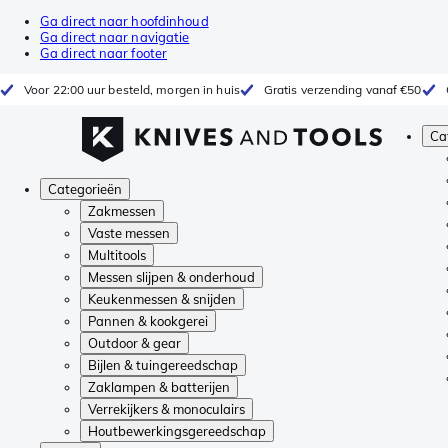
Ga direct naar hoofdinhoud
Ga direct naar navigatie
Ga direct naar footer
Voor 22:00 uur besteld, morgen in huis
Gratis verzending vanaf €50
Ca
Categorieën
Zakmessen
Vaste messen
Multitools
Messen slijpen & onderhoud
Keukenmessen & snijden
Pannen & kookgerei
Outdoor & gear
Bijlen & tuingereedschap
Zaklampen & batterijen
Verrekijkers & monoculairs
Houtbewerkingsgereedschap