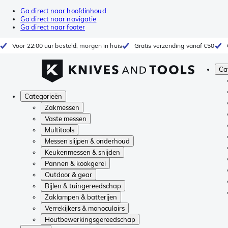
Ga direct naar hoofdinhoud
Ga direct naar navigatie
Ga direct naar footer
Voor 22:00 uur besteld, morgen in huis
Gratis verzending vanaf €50
Ca
Categorieën
Zakmessen
Vaste messen
Multitools
Messen slijpen & onderhoud
Keukenmessen & snijden
Pannen & kookgerei
Outdoor & gear
Bijlen & tuingereedschap
Zaklampen & batterijen
Verrekijkers & monoculairs
Houtbewerkingsgereedschap