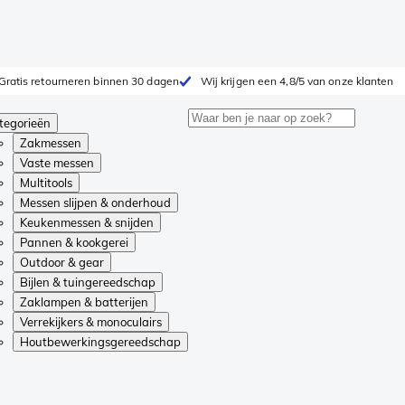
Gratis retourneren binnen 30 dagen
Wij krijgen een 4,8/5 van onze klanten
tegorieën
Zakmessen
Vaste messen
Multitools
Messen slijpen & onderhoud
Keukenmessen & snijden
Pannen & kookgerei
Outdoor & gear
Bijlen & tuingereedschap
Zaklampen & batterijen
Verrekijkers & monoculairs
Houtbewerkingsgereedschap