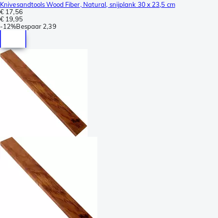
Knivesandtools Wood Fiber, Natural, snijplank 30 x 23,5 cm
€ 17,56
€ 19,95
-
12%
Bespaar
2,39