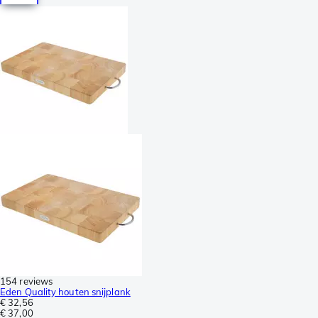
154 reviews
Eden Quality houten snijplank
€ 32,56
€ 37,00