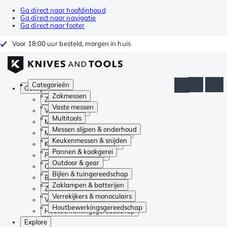
Ga direct naar hoofdinhoud
Ga direct naar navigatie
Ga direct naar footer
Voor 18:00 uur besteld, morgen in huis
Categorieën
Categorieën
Zakmessen
Zakmessen
Vaste messen
Vaste messen
Multitools
Multitools
Messen slijpen & onderhoud
Messen slijpen & onderhoud
Keukenmessen & snijden
Keukenmessen & snijden
Pannen & kookgerei
Pannen & kookgerei
Outdoor & gear
Outdoor & gear
Bijlen & tuingereedschap
Bijlen & tuingereedschap
Zaklampen & batterijen
Zaklampen & batterijen
Verrekijkers & monoculairs
Verrekijkers & monoculairs
Houtbewerkingsgereedschap
Houtbewerkingsgereedschap
Explore