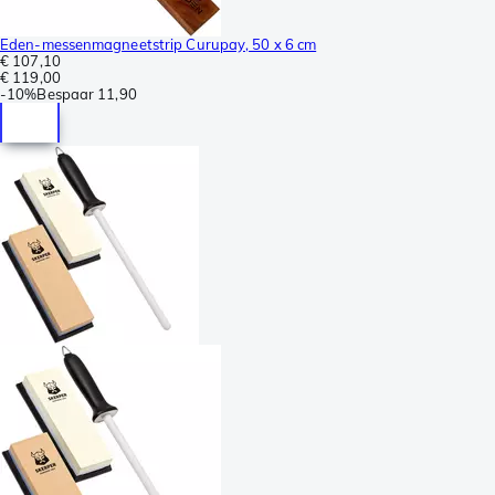
Eden-messenmagneetstrip Curupay, 50 x 6 cm
€ 107,10
€ 119,00
-
10%
Bespaar
11,90