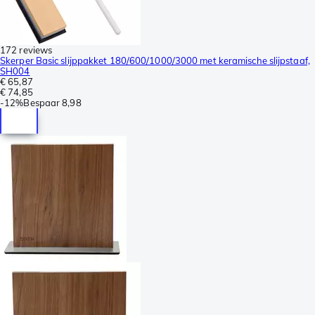
172 reviews
Skerper Basic slijppakket 180/600/1000/3000 met keramische slijpstaaf,
SH004
€ 65,87
€ 74,85
-
12%
Bespaar
8,98