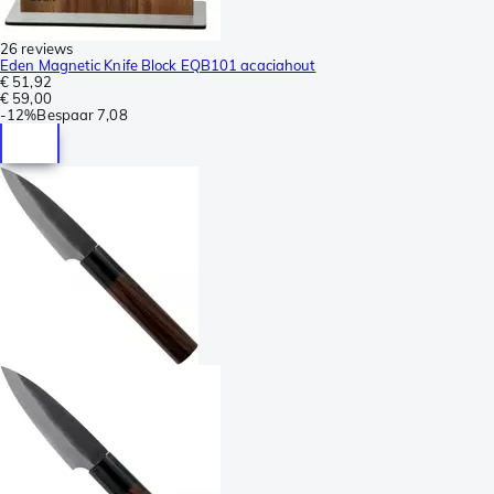
26 reviews
Eden Magnetic Knife Block EQB101 acaciahout
€ 51,92
€ 59,00
-
12%
Bespaar
7,08