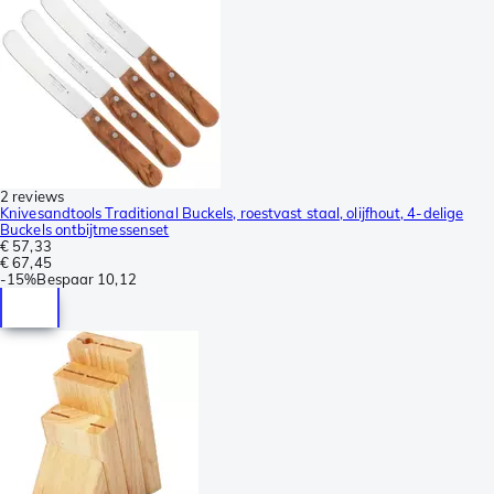
2 reviews
Knivesandtools Traditional Buckels, roestvast staal, olijfhout, 4-delige
Buckels ontbijtmessenset
€ 57,33
€ 67,45
-
15%
Bespaar
10,12