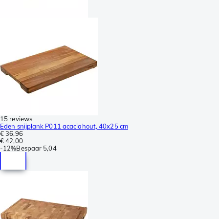
15 reviews
Eden snijplank P011 acaciahout, 40x25 cm
€ 36,96
€ 42,00
-
12%
Bespaar
5,04