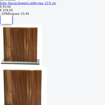
Eden Kanso Aogami utilitymes, 13,5 cm
€ 93,60
€ 104,00
-
10%
Bespaar
10,40