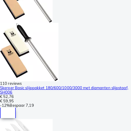
110 reviews
Skerper Basic slijppakket 180/600/1000/3000 met diamanten slijpstaaf,
SH006
€ 52,76
€ 59,95
-
12%
Bespaar
7,19