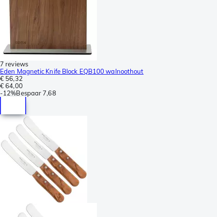
7 reviews
Eden Magnetic Knife Block EQB100 walnoothout
€ 56,32
€ 64,00
-
12%
Bespaar
7,68