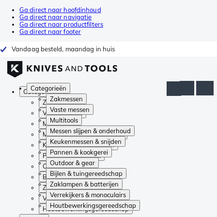
Ga direct naar hoofdinhoud
Ga direct naar navigatie
Ga direct naar productfilters
Ga direct naar footer
Vandaag besteld, maandag in huis
Categorieën
Categorieën
Zakmessen
Zakmessen
Vaste messen
Vaste messen
Multitools
Multitools
Messen slijpen & onderhoud
Messen slijpen & onderhoud
Keukenmessen & snijden
Keukenmessen & snijden
Pannen & kookgerei
Pannen & kookgerei
Outdoor & gear
Outdoor & gear
Bijlen & tuingereedschap
Bijlen & tuingereedschap
Zaklampen & batterijen
Zaklampen & batterijen
Verrekijkers & monoculairs
Verrekijkers & monoculairs
Houtbewerkingsgereedschap
Houtbewerkingsgereedschap