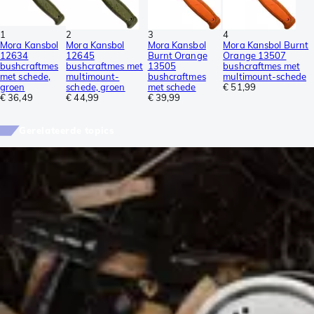
1
2
3
4
Mora Kansbol
Mora Kansbol
Mora Kansbol
Mora Kansbol Burnt
12634
12645
Burnt Orange
Orange 13507
bushcraftmes
bushcraftmes met
13505
bushcraftmes met
met schede,
multimount-
bushcraftmes
multimount-schede
groen
schede, groen
met schede
€ 51,99
€ 36,49
€ 44,99
€ 39,99
Gerelateerde topics