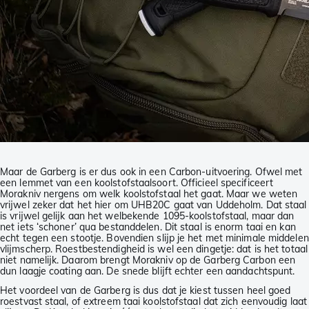
Maar de Garberg is er dus ook in een Carbon-uitvoering. Ofwel met
een lemmet van een koolstofstaalsoort. Officieel specificeert
Morakniv nergens om welk koolstofstaal het gaat. Maar we weten
vrijwel zeker dat het hier om UHB20C gaat van Uddeholm. Dat staal
is vrijwel gelijk aan het welbekende 1095-koolstofstaal, maar dan
net iets ‘schoner’ qua bestanddelen. Dit staal is enorm taai en kan
echt tegen een stootje. Bovendien slijp je het met minimale middelen
vlijmscherp. Roestbestendigheid is wel een dingetje: dat is het totaal
niet namelijk. Daarom brengt Morakniv op de Garberg Carbon een
dun laagje coating aan. De snede blijft echter een aandachtspunt.
Het voordeel van de Garberg is dus dat je kiest tussen heel goed
roestvast staal, of extreem taai koolstofstaal dat zich eenvoudig laat