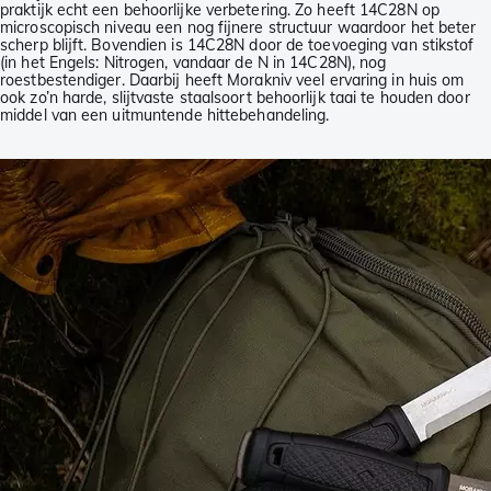
praktijk echt een behoorlijke verbetering. Zo heeft 14C28N op
microscopisch niveau een nog fijnere structuur waardoor het beter
scherp blijft. Bovendien is 14C28N door de toevoeging van stikstof
(in het Engels: Nitrogen, vandaar de N in 14C28N), nog
roestbestendiger. Daarbij heeft Morakniv veel ervaring in huis om
ook zo’n harde, slijtvaste staalsoort behoorlijk taai te houden door
middel van een uitmuntende hittebehandeling.