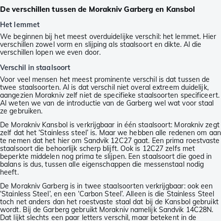
De verschillen tussen de Morakniv Garberg en Kansbol
Het lemmet
We beginnen bij het meest overduidelijke verschil: het lemmet. Hier
verschillen zowel vorm en slijping als staalsoort en dikte. Al die
verschillen lopen we even door.
Verschil in staalsoort
Voor veel mensen het meest prominente verschil is dat tussen de
twee staalsoorten. Al is dat verschil niet overal extreem duidelijk,
aangezien Morakniv zelf niet de specifieke staalsoorten specificeert.
Al weten we van de introductie van de Garberg wel wat voor staal
ze gebruiken.
De Morakniv Kansbol is verkrijgbaar in één staalsoort: Morakniv zegt
zelf dat het ‘Stainless steel’ is. Maar we hebben alle redenen om aan
te nemen dat het hier om Sandvik 12C27 gaat. Een prima roestvaste
staalsoort die behoorlijk scherp blijft. Ook is 12C27 zelfs met
beperkte middelen nog prima te slijpen. Een staalsoort die goed in
balans is dus, tussen alle eigenschappen die messenstaal nodig
heeft.
De Morakniv Garberg is in twee staalsoorten verkrijgbaar: ook een
‘Stainless Steel’, en een ‘Carbon Steel’. Alleen is die Stainless Steel
toch net anders dan het roestvaste staal dat bij de Kansbol gebruikt
wordt. Bij de Garberg gebruikt Morakniv namelijk Sandvik 14C28N.
Dat lijkt slechts een paar letters verschil, maar betekent in de