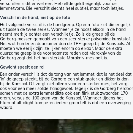
verschillen is dit er wel een. Hetzelfde geldt eigenlijk voor de
lemmetvorm. Die verschilt slechts heel subtiel, maar toch ietsjes.
Verschil in de hand, niet op de foto
Het volgende verschil is de handgreep. Op een foto ziet die er gelijk
uit tussen de twee series. Wanneer je ze naast elkaar in de hand
neemt merk je echter een verschilletje. Zo is de greep bij de
Garberg-messen gemaakt van een zeer sterke polyamide kunststof.
Net wat harder en duurzamer dan de TPE-greep bij de Kansbols. Al
moeten we eerlijk zijn: ze lijken enorm op elkaar. Maar de extra
duurzame greep is de voornaamste reden dat Morakniv van de
Garberg zegt dat het hun sterkste Morakniv-mes ooit is.
Gewicht speelt een rol
Een ander verschil is dat de tang van het lemmet, dat is het deel dat
‘in’ de greep steekt, bij de Garberg een stuk groter en dikker is dan
bij de Kansbol. Dit zorgt niet alleen voor een sterker mes, het zorgt
ook voor een meer solide handgevoel. Tegelijk is de Garberg hierdoor
samen met de extra lemmetdikte ook een flink stuk zwaarder: 170
gram, versus de 100 gram van de Kansbol. Wanneer tijdens het
hiken of ultralight-kamperen iedere gram telt is dat een overweging
waard.