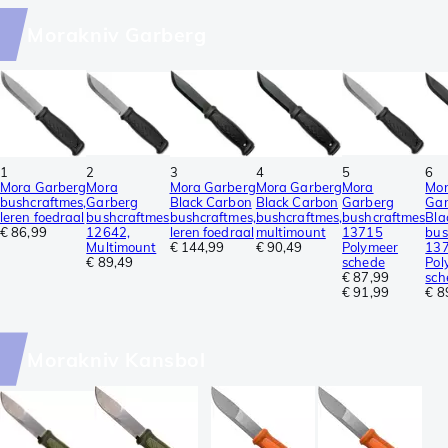
Morakniv Garberg
1
2
3
4
5
6
Mora Garberg
Mora
Mora Garberg
Mora Garberg
Mora
Mo
bushcraftmes,
Garberg
Black Carbon
Black Carbon
Garberg
Gar
leren foedraal
bushcraftmes
bushcraftmes,
bushcraftmes,
bushcraftmes
Bla
€ 86,99
12642,
leren foedraal
multimount
13715
bus
Multimount
€ 144,99
€ 90,49
Polymeer
13
€ 89,49
schede
Pol
€ 87,99
sch
€ 91,99
€ 8
Morakniv Kansbol